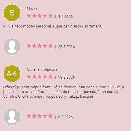
Vložením hodnotenie súhlasíte s
podmienkami ochrany
Slávka
S
osobných údajov
|
4.5.2026
Milý a nápomocný personál, super ceny, široký sortiment.
|
25.3.2026
Adriana Krehakova
AK
|
13.3.2026
Úžasný prístup, odporúčam! Dá sa dohodnúť na cene a kominunikácia
je naozaj na úrovni. Poradia, pošlú do mailu, odpovedajú- sú naozaj
ochotní. Určite to nieje môj posledný nákup. Ďakujem
|
8.3.2026