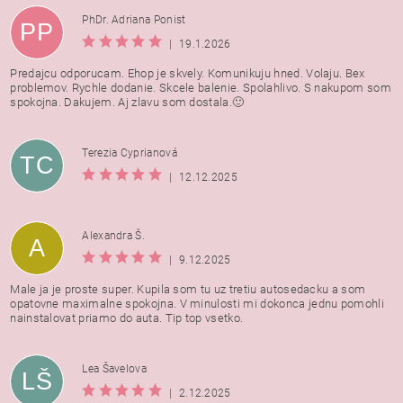
PhDr. Adriana Ponist
PP
|
19.1.2026
Predajcu odporucam. Ehop je skvely. Komunikuju hned. Volaju. Bex
problemov. Rychle dodanie. Skcele balenie. Spolahlivo. S nakupom som
spokojna. Dakujem. Aj zlavu som dostala.🙂
Terezia Cyprianová
TC
|
12.12.2025
Alexandra Š.
A
|
9.12.2025
Male ja je proste super. Kupila som tu uz tretiu autosedacku a som
opatovne maximalne spokojna. V minulosti mi dokonca jednu pomohli
nainstalovat priamo do auta. Tip top vsetko.
Lea Šavelova
LŠ
|
2.12.2025