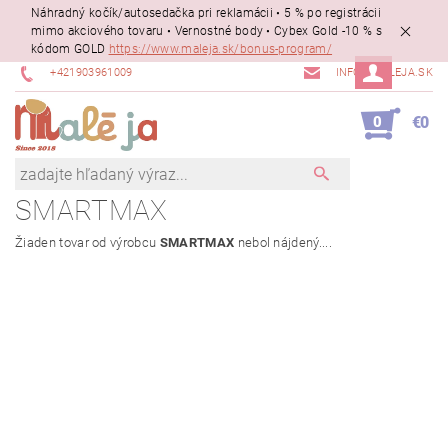
Náhradný kočík/autosedačka pri reklamácii • 5 % po registrácii
mimo akciového tovaru • Vernostné body • Cybex Gold -10 % s
kódom GOLD
https://www.maleja.sk/bonus-program/
+421903961009
INFO@MALEJA.SK
0
€0
SMARTMAX
Žiaden tovar od výrobcu
SMARTMAX
nebol nájdený....