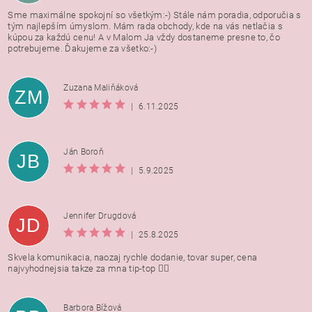
Sme maximálne spokojní so všetkým:-) Stále nám poradia, odporučia s
tým najlepším úmyslom. Mám rada obchody, kde na vás netlačia s
kúpou za každú cenu! A v Malom Ja vždy dostaneme presne to, čo
potrebujeme. Ďakujeme za všetko:-)
Zuzana Maliňáková
ZM
|
6.11.2025
Ján Boroň
JB
|
5.9.2025
Jennifer Drugdová
JD
|
25.8.2025
Skvela komunikacia, naozaj rychle dodanie, tovar super, cena
najvyhodnejsia takze za mna tip-top 👍🏻
Barbora Bížová