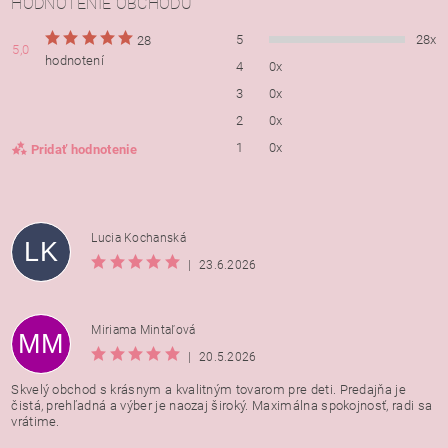
HODNOTENIE OBCHODU
5
28x
28
5,0
hodnotení
4
0x
3
0x
2
0x
1
0x
Pridať hodnotenie
Lucia Kochanská
LK
|
23.6.2026
Miriama Mintaľová
MM
|
20.5.2026
Skvelý obchod s krásnym a kvalitným tovarom pre deti. Predajňa je
čistá, prehľadná a výber je naozaj široký. Maximálna spokojnosť, radi sa
vrátime.