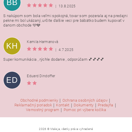
BB
|
13.8.2025
S nakúpom som bola veľmi spokojná, tovar som pozerala aj na predajni
pekne mi bol ukázaný, určite ďalšie veci pre bábätko budem kupovať v
danom obchode 🩵🩶
Kamila Harmanovà
KH
|
4.7.2025
Super komunikácia , rýchle dodanie , odporúčam 💕💕💕💕
Eduard Dindoffer
ED
|
|
Obchodné podmienky
Ochrana osobných údajov
|
|
|
|
Reklamačný poriadok
Kontakt
Dokumenty
Predajňa
|
Vernostný program
Pomoc pri výbere kočíka
2026 © Male ja, všetky práva vyhradené