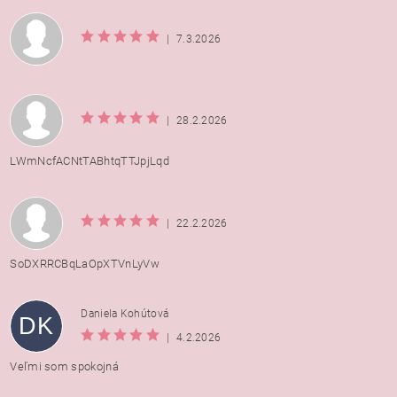
|
7.3.2026
|
28.2.2026
LWmNcfACNtTABhtqTTJpjLqd
|
22.2.2026
SoDXRRCBqLaOpXTVnLyVw
Daniela Kohútová
DK
|
4.2.2026
Veľmi som spokojná