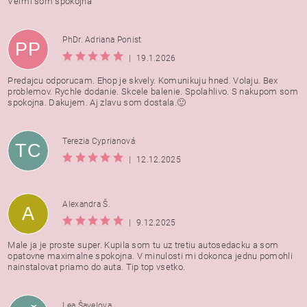
Veľmi som spokojná
PhDr. Adriana Ponist
PP
|
19.1.2026
Predajcu odporucam. Ehop je skvely. Komunikuju hned. Volaju. Bex
problemov. Rychle dodanie. Skcele balenie. Spolahlivo. S nakupom som
spokojna. Dakujem. Aj zlavu som dostala.🙂
Terezia Cyprianová
TC
|
12.12.2025
Alexandra Š.
A
|
9.12.2025
Male ja je proste super. Kupila som tu uz tretiu autosedacku a som
opatovne maximalne spokojna. V minulosti mi dokonca jednu pomohli
nainstalovat priamo do auta. Tip top vsetko.
Lea Šavelova