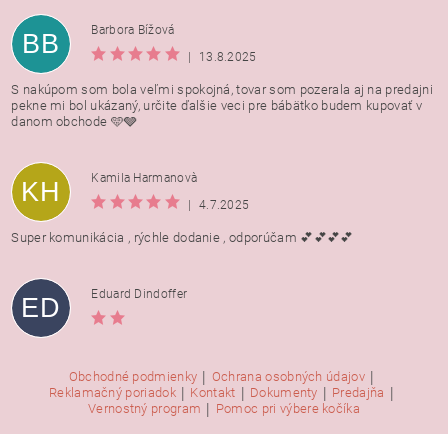
Barbora Bížová
BB
|
13.8.2025
S nakúpom som bola veľmi spokojná, tovar som pozerala aj na predajni
pekne mi bol ukázaný, určite ďalšie veci pre bábätko budem kupovať v
danom obchode 🩵🩶
Kamila Harmanovà
KH
|
4.7.2025
Super komunikácia , rýchle dodanie , odporúčam 💕💕💕💕
Eduard Dindoffer
ED
|
|
Obchodné podmienky
Ochrana osobných údajov
|
|
|
|
Reklamačný poriadok
Kontakt
Dokumenty
Predajňa
|
Vernostný program
Pomoc pri výbere kočíka