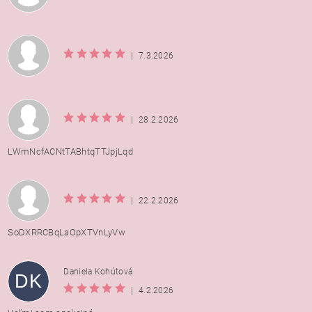
|
7.3.2026
|
28.2.2026
LWmNcfACNtTABhtqTTJpjLqd
|
22.2.2026
SoDXRRCBqLaOpXTVnLyVw
Daniela Kohútová
DK
|
4.2.2026