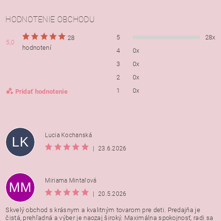
HODNOTENIE OBCHODU
5
28x
28
5,0
hodnotení
4
0x
3
0x
2
0x
1
0x
Pridať hodnotenie
Lucia Kochanská
LK
|
23.6.2026
Miriama Mintaľová
MM
|
20.5.2026
Skvelý obchod s krásnym a kvalitným tovarom pre deti. Predajňa je
čistá, prehľadná a výber je naozaj široký. Maximálna spokojnosť, radi sa