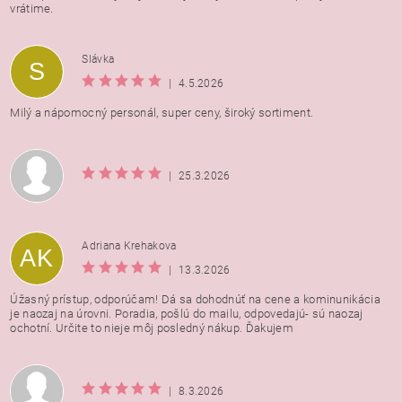
vrátime.
Vložením hodnotenie súhlasíte s
podmienkami ochrany
Slávka
S
osobných údajov
|
4.5.2026
Milý a nápomocný personál, super ceny, široký sortiment.
|
25.3.2026
Adriana Krehakova
AK
|
13.3.2026
Úžasný prístup, odporúčam! Dá sa dohodnúť na cene a kominunikácia
je naozaj na úrovni. Poradia, pošlú do mailu, odpovedajú- sú naozaj
ochotní. Určite to nieje môj posledný nákup. Ďakujem
|
8.3.2026