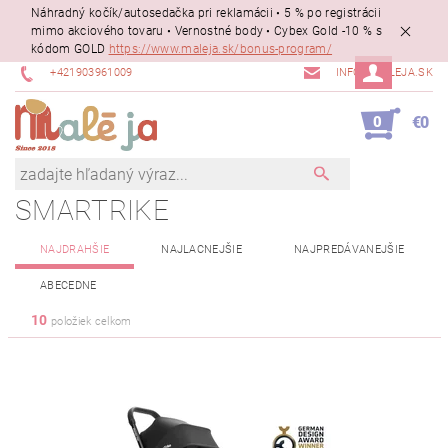
Náhradný kočík/autosedačka pri reklamácii • 5 % po registrácii
mimo akciového tovaru • Vernostné body • Cybex Gold -10 % s
kódom GOLD
https://www.maleja.sk/bonus-program/
+421903961009
INFO@MALEJA.SK
0
€0
SMARTRIKE
NAJDRAHŠIE
NAJLACNEJŠIE
NAJPREDÁVANEJŠIE
ABECEDNE
10
položiek celkom