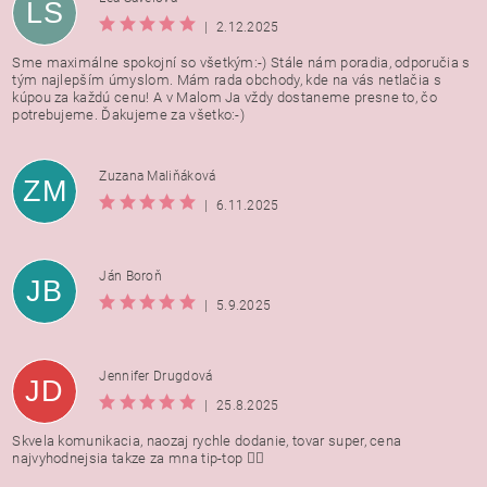
LŠ
|
2.12.2025
Sme maximálne spokojní so všetkým:-) Stále nám poradia, odporučia s
tým najlepším úmyslom. Mám rada obchody, kde na vás netlačia s
kúpou za každú cenu! A v Malom Ja vždy dostaneme presne to, čo
potrebujeme. Ďakujeme za všetko:-)
Zuzana Maliňáková
ZM
|
6.11.2025
Ján Boroň
JB
|
5.9.2025
Jennifer Drugdová
JD
|
25.8.2025
Skvela komunikacia, naozaj rychle dodanie, tovar super, cena
najvyhodnejsia takze za mna tip-top 👍🏻