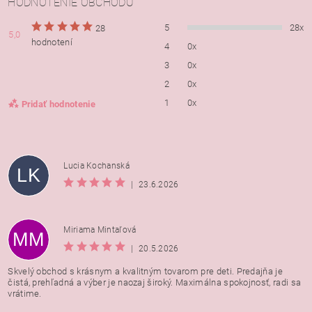
HODNOTENIE OBCHODU
5
28x
28
5,0
hodnotení
4
0x
3
0x
2
0x
1
0x
Pridať hodnotenie
Lucia Kochanská
LK
|
23.6.2026
Miriama Mintaľová
MM
|
20.5.2026
Skvelý obchod s krásnym a kvalitným tovarom pre deti. Predajňa je
čistá, prehľadná a výber je naozaj široký. Maximálna spokojnosť, radi sa
vrátime.