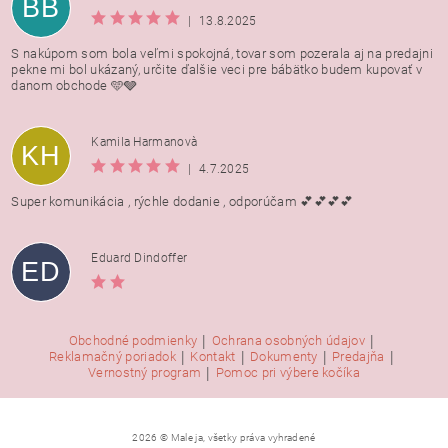
BB
|
13.8.2025
S nakúpom som bola veľmi spokojná, tovar som pozerala aj na predajni
pekne mi bol ukázaný, určite ďalšie veci pre bábätko budem kupovať v
danom obchode 🩵🩶
Kamila Harmanovà
KH
|
4.7.2025
Super komunikácia , rýchle dodanie , odporúčam 💕💕💕💕
Eduard Dindoffer
ED
|
|
Obchodné podmienky
Ochrana osobných údajov
|
|
|
|
Reklamačný poriadok
Kontakt
Dokumenty
Predajňa
|
Vernostný program
Pomoc pri výbere kočíka
2026 © Male ja, všetky práva vyhradené