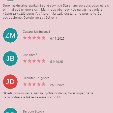
Sme maximálne spokojní so všetkým:-) Stále nám poradia, odporučia s
tým najlepším úmyslom. Mám rada obchody, kde na vás netlačia s
kúpou za každú cenu! A v Malom Ja vždy dostaneme presne to, čo
potrebujeme. Ďakujeme za všetko:-)
Zuzana Maliňáková
ZM
|
6.11.2025
Ján Boroň
JB
|
5.9.2025
Jennifer Drugdová
JD
|
25.8.2025
Skvela komunikacia, naozaj rychle dodanie, tovar super, cena
najvyhodnejsia takze za mna tip-top 👍🏻
Barbora Bížová