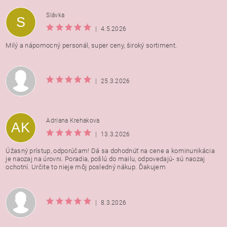
Vložením hodnotenie súhlasíte s
podmienkami ochrany
Slávka
S
osobných údajov
|
4.5.2026
Milý a nápomocný personál, super ceny, široký sortiment.
|
25.3.2026
Adriana Krehakova
AK
|
13.3.2026
Úžasný prístup, odporúčam! Dá sa dohodnúť na cene a kominunikácia
je naozaj na úrovni. Poradia, pošlú do mailu, odpovedajú- sú naozaj
ochotní. Určite to nieje môj posledný nákup. Ďakujem
|
8.3.2026