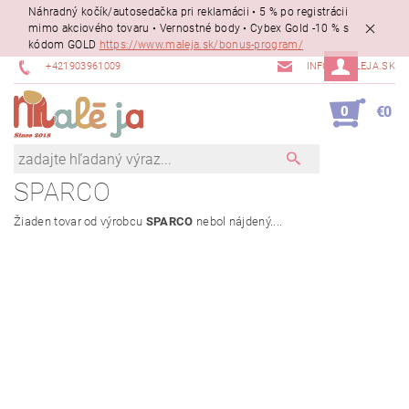
Náhradný kočík/autosedačka pri reklamácii • 5 % po registrácii
mimo akciového tovaru • Vernostné body • Cybex Gold -10 % s
kódom GOLD
https://www.maleja.sk/bonus-program/
+421903961009
INFO@MALEJA.SK
0
€0
SPARCO
Žiaden tovar od výrobcu
SPARCO
nebol nájdený....