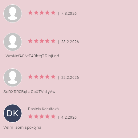
|
7.3.2026
|
28.2.2026
LWmNcfACNtTABhtqTTJpjLqd
|
22.2.2026
SoDXRRCBqLaOpXTVnLyVw
Daniela Kohútová
DK
|
4.2.2026
Veľmi som spokojná