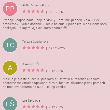
PhDr. Adriana Ponist
PP
|
19.1.2026
Predajcu odporucam. Ehop je skvely. Komunikuju hned. Volaju. Bex
problemov. Rychle dodanie. Skcele balenie. Spolahlivo. S nakupom som
spokojna. Dakujem. Aj zlavu som dostala.🙂
Terezia Cyprianová
TC
|
12.12.2025
Alexandra Š.
A
|
9.12.2025
Male ja je proste super. Kupila som tu uz tretiu autosedacku a som
opatovne maximalne spokojna. V minulosti mi dokonca jednu pomohli
nainstalovat priamo do auta. Tip top vsetko.
Lea Šavelova
LŠ
|
2.12.2025