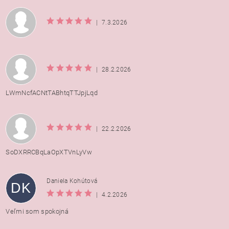
|
7.3.2026
|
28.2.2026
LWmNcfACNtTABhtqTTJpjLqd
|
22.2.2026
SoDXRRCBqLaOpXTVnLyVw
Daniela Kohútová
DK
|
4.2.2026
Veľmi som spokojná