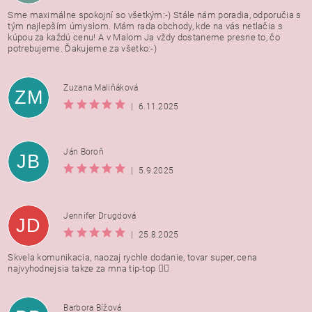
Sme maximálne spokojní so všetkým:-) Stále nám poradia, odporučia s
tým najlepším úmyslom. Mám rada obchody, kde na vás netlačia s
kúpou za každú cenu! A v Malom Ja vždy dostaneme presne to, čo
potrebujeme. Ďakujeme za všetko:-)
Zuzana Maliňáková
ZM
|
6.11.2025
Ján Boroň
JB
|
5.9.2025
Jennifer Drugdová
JD
|
25.8.2025
Skvela komunikacia, naozaj rychle dodanie, tovar super, cena
najvyhodnejsia takze za mna tip-top 👍🏻
Barbora Bížová