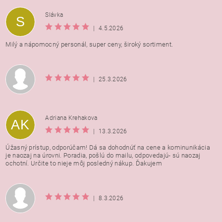
Vložením hodnotenie súhlasíte s
podmienkami ochrany
Slávka
S
osobných údajov
|
4.5.2026
Milý a nápomocný personál, super ceny, široký sortiment.
|
25.3.2026
Adriana Krehakova
AK
|
13.3.2026
Úžasný prístup, odporúčam! Dá sa dohodnúť na cene a kominunikácia
je naozaj na úrovni. Poradia, pošlú do mailu, odpovedajú- sú naozaj
ochotní. Určite to nieje môj posledný nákup. Ďakujem
|
8.3.2026