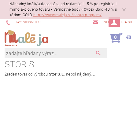
Náhradný kočík/autosedačka pri reklamácii • 5 % po registrácii
mimo akciového tovaru • Vernostné body • Cybex Gold -10 % s
kódom GOLD
https://www.maleja.sk/bonus-program/
+421903961009
INFO@MALEJA.SK
0
€0
STOR S.L.
Žiaden tovar od výrobcu
Stor S.L.
nebol nájdený....