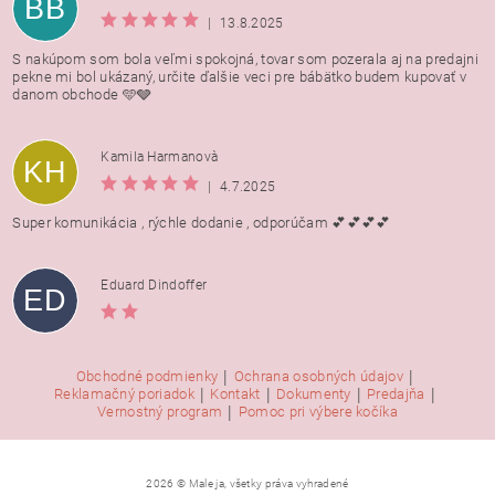
BB
|
13.8.2025
S nakúpom som bola veľmi spokojná, tovar som pozerala aj na predajni
pekne mi bol ukázaný, určite ďalšie veci pre bábätko budem kupovať v
danom obchode 🩵🩶
Kamila Harmanovà
KH
|
4.7.2025
Super komunikácia , rýchle dodanie , odporúčam 💕💕💕💕
Eduard Dindoffer
ED
|
|
Obchodné podmienky
Ochrana osobných údajov
|
|
|
|
Reklamačný poriadok
Kontakt
Dokumenty
Predajňa
|
Vernostný program
Pomoc pri výbere kočíka
2026 © Male ja, všetky práva vyhradené