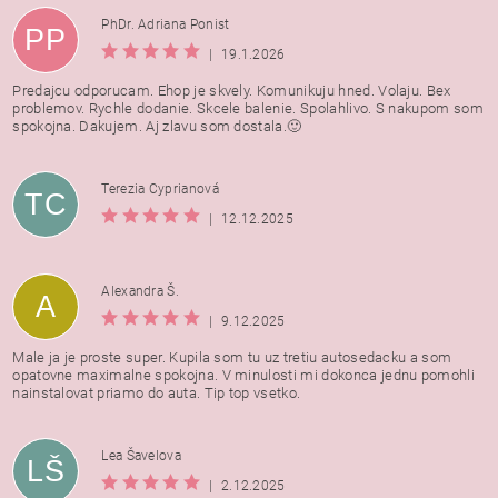
PhDr. Adriana Ponist
PP
|
19.1.2026
Predajcu odporucam. Ehop je skvely. Komunikuju hned. Volaju. Bex
problemov. Rychle dodanie. Skcele balenie. Spolahlivo. S nakupom som
spokojna. Dakujem. Aj zlavu som dostala.🙂
Terezia Cyprianová
TC
|
12.12.2025
Alexandra Š.
A
|
9.12.2025
Male ja je proste super. Kupila som tu uz tretiu autosedacku a som
opatovne maximalne spokojna. V minulosti mi dokonca jednu pomohli
nainstalovat priamo do auta. Tip top vsetko.
Lea Šavelova
LŠ
|
2.12.2025