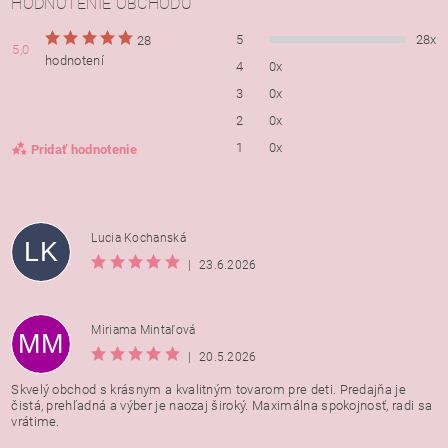
HODNOTENIE OBCHODU
5
28x
28
5,0
hodnotení
4
0x
3
0x
2
0x
1
0x
Pridať hodnotenie
Lucia Kochanská
LK
|
23.6.2026
Miriama Mintaľová
MM
|
20.5.2026
Skvelý obchod s krásnym a kvalitným tovarom pre deti. Predajňa je
čistá, prehľadná a výber je naozaj široký. Maximálna spokojnosť, radi sa
vrátime.