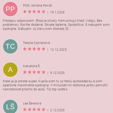
PhDr. Adriana Ponist
PP
|
19.1.2026
Predajcu odporucam. Ehop je skvely. Komunikuju hned. Volaju. Bex
problemov. Rychle dodanie. Skcele balenie. Spolahlivo. S nakupom som
spokojna. Dakujem. Aj zlavu som dostala.🙂
Terezia Cyprianová
TC
|
12.12.2025
Alexandra Š.
A
|
9.12.2025
Male ja je proste super. Kupila som tu uz tretiu autosedacku a som
opatovne maximalne spokojna. V minulosti mi dokonca jednu pomohli
nainstalovat priamo do auta. Tip top vsetko.
Lea Šavelova
LŠ
|
2.12.2025