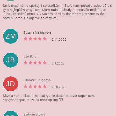
Sme maximálne spokojní so všetkým:-) Stále nám poradia, odporučia s
tým najlepším úmyslom. Mám rada obchody, kde na vás netlačia s
kúpou za každú cenu! A v Malom Ja vždy dostaneme presne to, čo
potrebujeme. Ďakujeme za všetko:-)
Zuzana Maliňáková
ZM
|
6.11.2025
Ján Boroň
JB
|
5.9.2025
Jennifer Drugdová
JD
|
25.8.2025
Skvela komunikacia, naozaj rychle dodanie, tovar super, cena
najvyhodnejsia takze za mna tip-top 👍🏻
Barbora Bížová