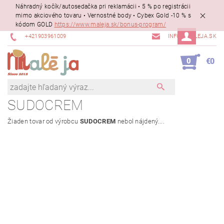
Náhradný kočík/autosedačka pri reklamácii • 5 % po registrácii
mimo akciového tovaru • Vernostné body • Cybex Gold -10 % s
kódom GOLD
https://www.maleja.sk/bonus-program/
+421903961009
INFO@MALEJA.SK
0
€0
SUDOCREM
Žiaden tovar od výrobcu
SUDOCREM
nebol nájdený....