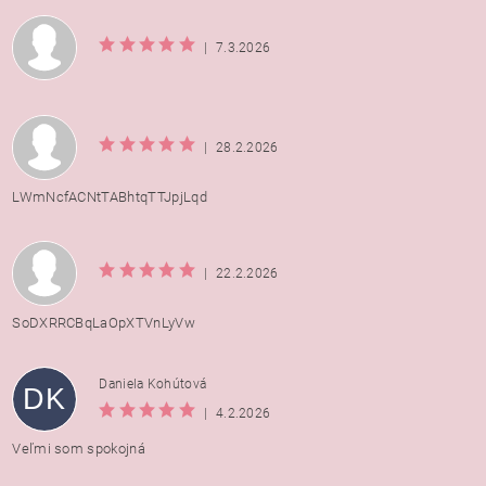
|
7.3.2026
|
28.2.2026
LWmNcfACNtTABhtqTTJpjLqd
|
22.2.2026
SoDXRRCBqLaOpXTVnLyVw
Daniela Kohútová
DK
|
4.2.2026
Veľmi som spokojná