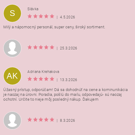
Vložením hodnotenie súhlasíte s
podmienkami ochrany
Slávka
S
osobných údajov
|
4.5.2026
Milý a nápomocný personál, super ceny, široký sortiment.
|
25.3.2026
Adriana Krehakova
AK
|
13.3.2026
Úžasný prístup, odporúčam! Dá sa dohodnúť na cene a kominunikácia
je naozaj na úrovni. Poradia, pošlú do mailu, odpovedajú- sú naozaj
ochotní. Určite to nieje môj posledný nákup. Ďakujem
|
8.3.2026