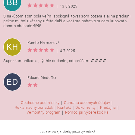
BB
|
13.8.2025
S nakúpom som bola veľmi spokojná, tovar som pozerala aj na predajni
pekne mi bol ukázaný, určite ďalšie veci pre bábätko budem kupovať v
danom obchode 🩵🩶
Kamila Harmanovà
KH
|
4.7.2025
Super komunikácia , rýchle dodanie , odporúčam 💕💕💕💕
Eduard Dindoffer
ED
|
|
Obchodné podmienky
Ochrana osobných údajov
|
|
|
|
Reklamačný poriadok
Kontakt
Dokumenty
Predajňa
|
Vernostný program
Pomoc pri výbere kočíka
2026 © Male ja, všetky práva vyhradené