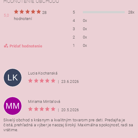
HODNOTENIE OBCHODU
5
28x
28
5,0
hodnotení
4
0x
3
0x
2
0x
1
0x
Pridať hodnotenie
Lucia Kochanská
LK
|
23.6.2026
Miriama Mintaľová
MM
|
20.5.2026
Skvelý obchod s krásnym a kvalitným tovarom pre deti. Predajňa je
čistá, prehľadná a výber je naozaj široký. Maximálna spokojnosť, radi sa
vrátime.