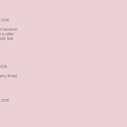
5.2026
ým tovarom
á a výber
e s
sť, radi
h
.2026
ny, široký
3.2026