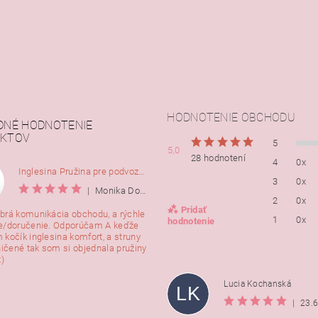
HODNOTENIE OBCHODU
DNÉ HODNOTENIE
KTOV
5
5,0
28 hodnotení
4
0x
Inglesina Pružina pre podvozok Comfort, 2ks
3
0x
|
Monika Dorušáková
2
0x
Pridať
brá komunikácia obchodu, a rýchle
1
0x
hodnotenie
e/doručenie. Odporúčam A keďže
 kočík inglesina komfort, a struny
ničené tak som si objednala pružiny
:)
Lucia Kochanská
LK
|
23.