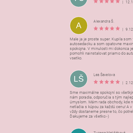
|
12.
Alexandra Š.
A
|
9.1
Male ja je proste super. Kupila som t
autosedacku a som opatovne maxi
spokojna. V minulosti mi dokonca j
pomohli nainstalovat priamo do auta
vsetko.
Lea Šavelova
LŠ
|
2.1
Sme maximálne spokojní so všetkým
nám poradia, odporučia s tým najl
úmyslom. Mám rada obchody, kde n
netlačia s kúpou za každú cenu! A 
vždy dostaneme presne to, čo potr
Ďakujeme za všetko:-)