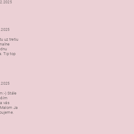
12.2025
2.2025
u uz tretiu
malne
ednu
. Tip top
2.2025
:-) Stále
epším
a vás
v Malom Ja
ebujeme.