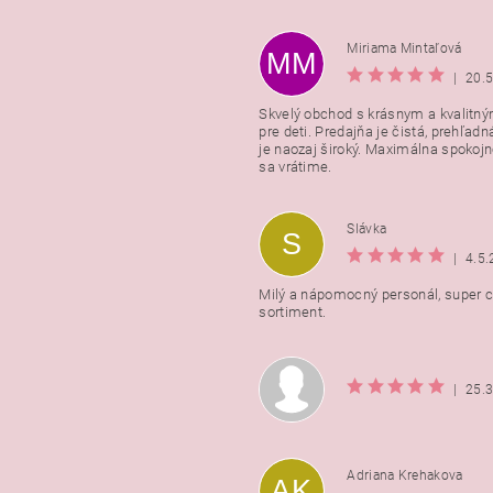
Miriama Mintaľová
MM
|
20.
Skvelý obchod s krásnym a kvalitn
pre deti. Predajňa je čistá, prehľadn
Vložením hodnotenie súhlasít
je naozaj široký. Maximálna spokojno
podmienkami ochrany osobnýc
sa vrátime.
údajov
Slávka
S
|
4.5
Milý a nápomocný personál, super ce
sortiment.
|
25.
Adriana Krehakova
AK