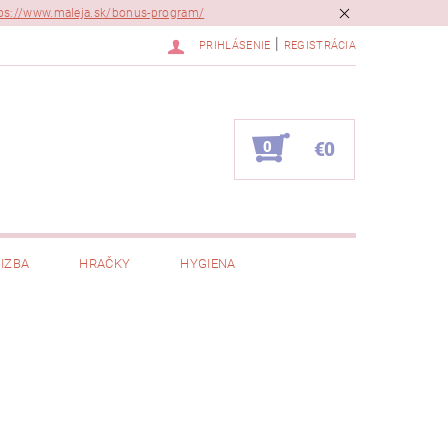
ps://www.maleja.sk/bonus-program/
|
PRIHLÁSENIE
REGISTRÁCIA
0
€0
IZBA
HRAČKY
HYGIENA