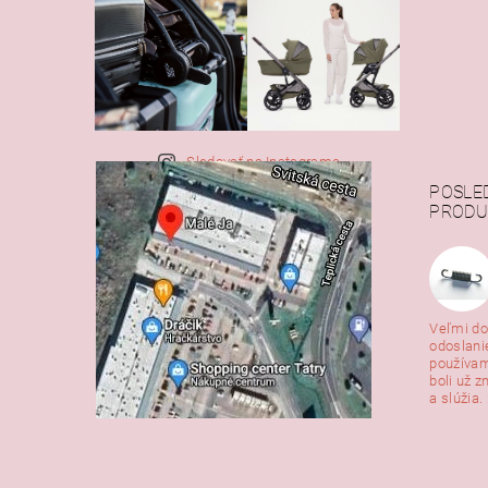
Sledovať na Instagrame
POSLE
PRODU
Veľmi do
odoslani
používam
boli už z
a slúžia. 