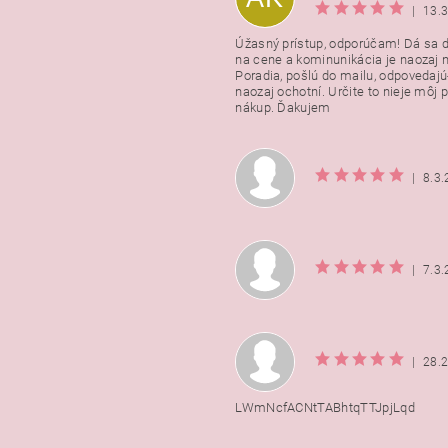
|
13.
Úžasný prístup, odporúčam! Dá sa 
na cene a kominunikácia je naozaj n
Poradia, pošlú do mailu, odpovedajú
naozaj ochotní. Určite to nieje môj 
nákup. Ďakujem
|
8.3
|
7.3
|
28.
LWmNcfACNtTABhtqTTJpjLqd