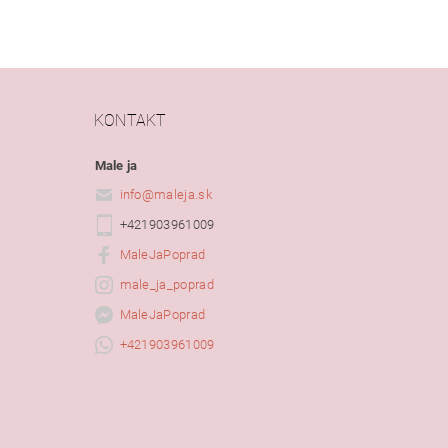
KONTAKT
Male ja
info
@
maleja.sk
+421903961009
MaleJaPoprad
male_ja_poprad
MaleJaPoprad
+421903961009