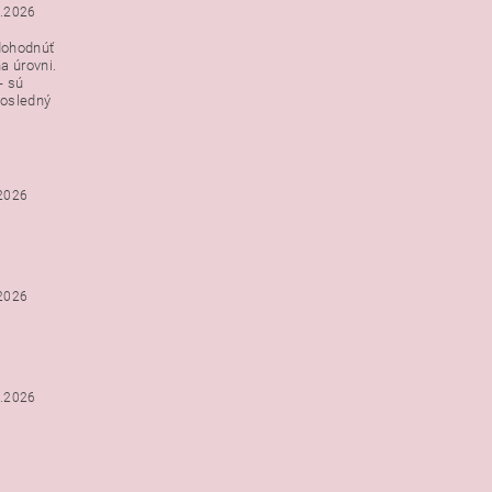
3.2026
dohodnúť
a úrovni.
- sú
posledný
.2026
.2026
2.2026