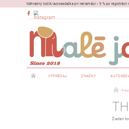
Náhradný kočík/autosedačka pri reklamácii • 5 % po registrác
VÝPREDAJ
ZNAČKY
AUTOSED
BEZPEČNOSŤ
NOSIČE
Pred
TH
Žiaden to