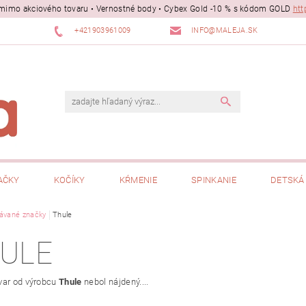
ii mimo akciového tovaru • Vernostné body • Cybex Gold -10 % s kódom GOLD
htt
+421903961009
INFO@MALEJA.SK
AČKY
KOČÍKY
KŔMENIE
SPINKANIE
DETSKÁ 
ávané značky
Thule
ULE
var od výrobcu
Thule
nebol nájdený....