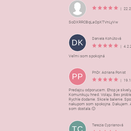
|
22.
SoDXRRCBqLaOpXTVnLyVw
Daniela Kohútová
DK
|
4.2
Veľmi som spokojná
PhDr. Adriana Ponist
PP
|
19.
Predajcu odporucam. Ehop je skvely
Komunikuju hned. Volaju. Bex probl
Rychle dodanie. Skcele balenie. Spo
nakupom som spokojna. Dakujem. A
som dostala.🙂
Terezia Cyprianová
TC