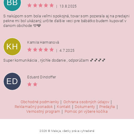
BB
|
13.8.2025
S nakúpom som bola veľmi spokojná, tovar som pozerala aj na predajni
pekne mi bol ukázaný, určite ďalšie veci pre bábätko budem kupovať v
danom obchode 🩵🩶
Kamila Harmanovà
KH
|
4.7.2025
Super komunikácia , rýchle dodanie , odporúčam 💕💕💕💕
Eduard Dindoffer
ED
|
|
Obchodné podmienky
Ochrana osobných údajov
|
|
|
|
Reklamačný poriadok
Kontakt
Dokumenty
Predajňa
|
Vernostný program
Pomoc pri výbere kočíka
2026 © Male ja, všetky práva vyhradené