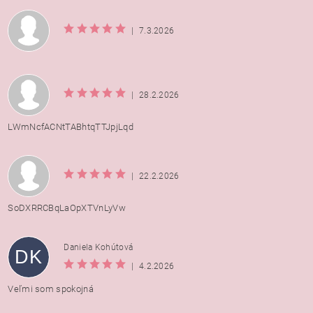
|
7.3.2026
|
28.2.2026
LWmNcfACNtTABhtqTTJpjLqd
|
22.2.2026
SoDXRRCBqLaOpXTVnLyVw
Daniela Kohútová
DK
|
4.2.2026
Veľmi som spokojná