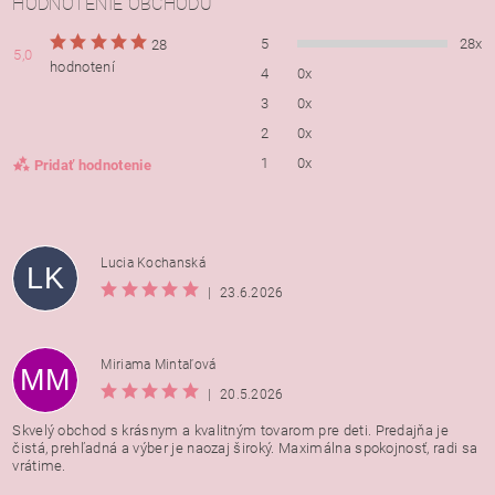
HODNOTENIE OBCHODU
5
28x
28
5,0
hodnotení
4
0x
3
0x
2
0x
1
0x
Pridať hodnotenie
Lucia Kochanská
LK
|
23.6.2026
Miriama Mintaľová
MM
|
20.5.2026
Skvelý obchod s krásnym a kvalitným tovarom pre deti. Predajňa je
čistá, prehľadná a výber je naozaj široký. Maximálna spokojnosť, radi sa
vrátime.