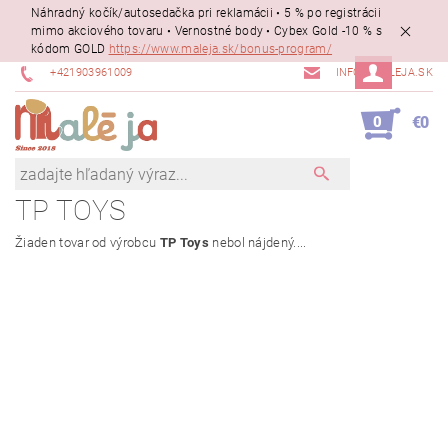
Náhradný kočík/autosedačka pri reklamácii • 5 % po registrácii
mimo akciového tovaru • Vernostné body • Cybex Gold -10 % s
kódom GOLD
https://www.maleja.sk/bonus-program/
+421903961009
INFO@MALEJA.SK
0
€0
TP TOYS
Žiaden tovar od výrobcu
TP Toys
nebol nájdený....