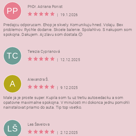
PhDr. Adriana Ponist
PP
|
19.1.2026
Predajcu odporucam. Ehop je skvely. Komunikuju hned. Volaju. Bex
problemov. Rychle dodanie. Skcele balenie. Spolahlivo. S nakupom som
spokojna. Dakujem. Aj zlavu som dostala.🙂
Terezia Cyprianová
TC
|
12.12.2025
Alexandra Š.
A
|
9.12.2025
Male ja je proste super. Kupila som tu uz tretiu autosedacku a som
opatovne maximalne spokojna. V minulosti mi dokonca jednu pomohli
nainstalovat priamo do auta. Tip top vsetko.
Lea Šavelova
LŠ
|
2.12.2025