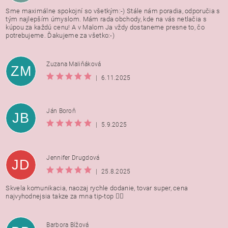
Sme maximálne spokojní so všetkým:-) Stále nám poradia, odporučia s
tým najlepším úmyslom. Mám rada obchody, kde na vás netlačia s
kúpou za každú cenu! A v Malom Ja vždy dostaneme presne to, čo
potrebujeme. Ďakujeme za všetko:-)
Zuzana Maliňáková
ZM
|
6.11.2025
Ján Boroň
JB
|
5.9.2025
Jennifer Drugdová
JD
|
25.8.2025
Skvela komunikacia, naozaj rychle dodanie, tovar super, cena
najvyhodnejsia takze za mna tip-top 👍🏻
Barbora Bížová