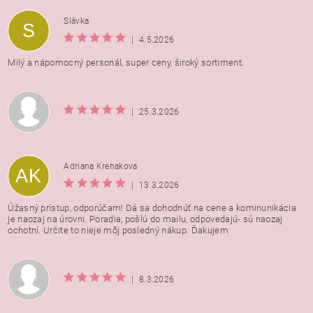
Vložením hodnotenie súhlasíte s
podmienkami ochrany
Slávka
S
osobných údajov
|
4.5.2026
Milý a nápomocný personál, super ceny, široký sortiment.
|
25.3.2026
Adriana Krehakova
AK
|
13.3.2026
Úžasný prístup, odporúčam! Dá sa dohodnúť na cene a kominunikácia
je naozaj na úrovni. Poradia, pošlú do mailu, odpovedajú- sú naozaj
ochotní. Určite to nieje môj posledný nákup. Ďakujem
|
8.3.2026