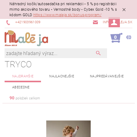
Náhradný kočík/autosedačka pri reklamácii • 5 % po registrácii
mimo akciového tovaru • Vernostné body • Cybex Gold -10 % s
kódom GOLD
https://www.maleja.sk/bonus-program/
+421903961009
INFO@MALEJA.SK
0
€0
TRYCO
NAJDRAHŠIE
NAJLACNEJŠIE
NAJPREDÁVANEJŠIE
ABECEDNE
90
položiek celkom