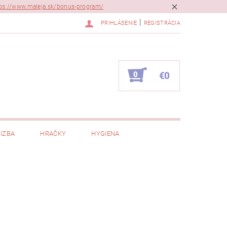
ps://www.maleja.sk/bonus-program/
|
PRIHLÁSENIE
REGISTRÁCIA
0
€0
IZBA
HRAČKY
HYGIENA