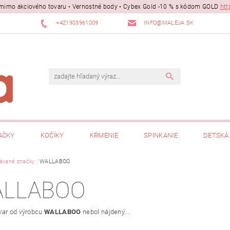
ii mimo akciového tovaru • Vernostné body • Cybex Gold -10 % s kódom GOLD
htt
+421903961009
INFO@MALEJA.SK
AČKY
KOČÍKY
KŔMENIE
SPINKANIE
DETSKÁ 
ávané značky
WALLABOO
LLABOO
var od výrobcu
WALLABOO
nebol nájdený....