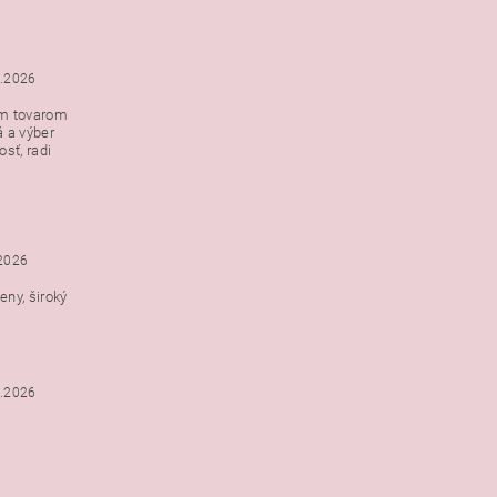
5.2026
ým tovarom
á a výber
e s
sť, radi
h
.2026
ny, široký
3.2026