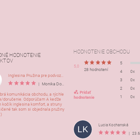
HODNOTENIE OBCHODU
DNÉ HODNOTENIE
KTOV
5
5,0
28 hodnotení
4
0x
Inglesina Pružina pre podvozok Comfort, 2ks
3
0x
|
Monika Dorušáková
2
0x
Pridať
brá komunikácia obchodu, a rýchle
1
0x
hodnotenie
e/doručenie. Odporúčam A keďže
 kočík inglesina komfort, a struny
ničené tak som si objednala pružiny
:)
Lucia Kochanská
LK
|
23.