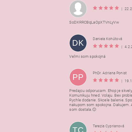
|
22.
SoDXRRCBqLaOpXTVnLyVw
Daniela Kohútová
DK
|
4.2
Veľmi som spokojná
PhDr. Adriana Ponist
PP
|
19.
Predajcu odporucam. Ehop je skvely
Komunikuju hned. Volaju. Bex probl
Rychle dodanie. Skcele balenie. Spo
nakupom som spokojna. Dakujem. A
som dostala.🙂
Terezia Cyprianová
TC