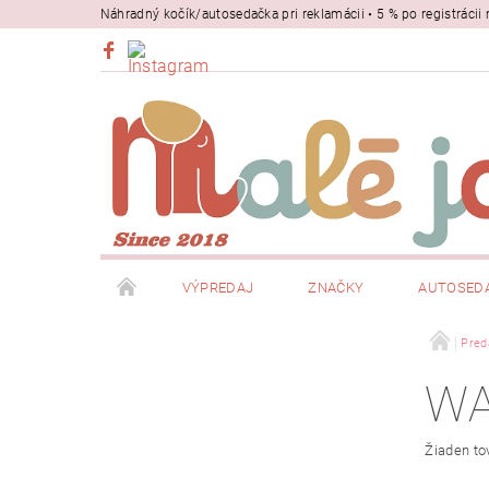
Náhradný kočík/autosedačka pri reklamácii • 5 % po registrác
VÝPREDAJ
ZNAČKY
AUTOSED
BEZPEČNOSŤ
NOSIČE
Pred
WA
Žiaden to