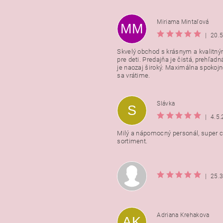
Miriama Mintaľová
MM
|
20.
Skvelý obchod s krásnym a kvalitn
pre deti. Predajňa je čistá, prehľadn
Vložením hodnotenie súhlasít
je naozaj široký. Maximálna spokojno
podmienkami ochrany osobnýc
sa vrátime.
údajov
Slávka
S
|
4.5
Milý a nápomocný personál, super ce
sortiment.
|
25.
Adriana Krehakova
AK