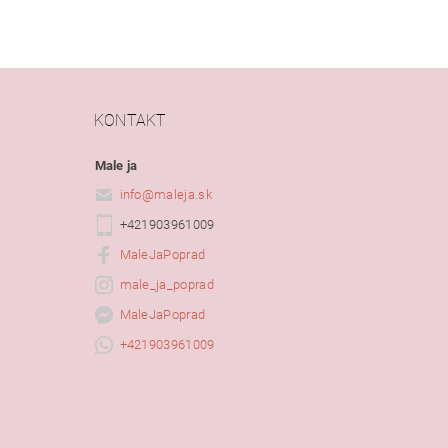
KONTAKT
Male ja
info
@
maleja.sk
+421903961009
MaleJaPoprad
male_ja_poprad
MaleJaPoprad
+421903961009