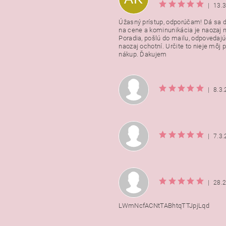
|
13.
Úžasný prístup, odporúčam! Dá sa 
na cene a kominunikácia je naozaj n
Poradia, pošlú do mailu, odpovedajú
naozaj ochotní. Určite to nieje môj 
nákup. Ďakujem
|
8.3
|
7.3
|
28.
LWmNcfACNtTABhtqTTJpjLqd