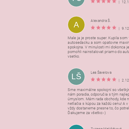
|
12.
Alexandra Š.
A
|
9.1
Male ja je proste super. Kupila som t
autosedacku a som opatovne maxi
spokojna. V minulosti mi dokonca j
pomohli nainstalovat priamo do auta
vsetko.
Lea Šavelova
LŠ
|
2.1
Sme maximálne spokojní so všetkým
nám poradia, odporučia s tým najl
úmyslom. Mám rada obchody, kde n
netlačia s kúpou za každú cenu! A 
vždy dostaneme presne to, čo potr
Ďakujeme za všetko:-)