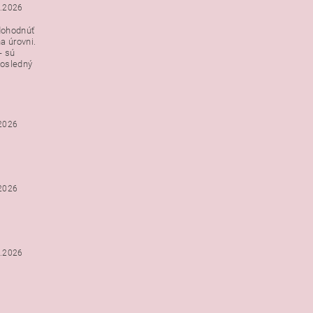
3.2026
dohodnúť
a úrovni.
- sú
posledný
.2026
.2026
2.2026