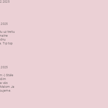
12.2025
2.2025
u uz tretiu
malne
ednu
. Tip top
2.2025
:-) Stále
epším
a vás
v Malom Ja
ebujeme.