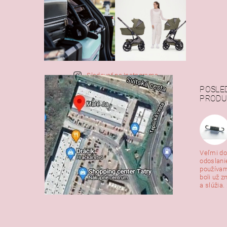
Sledovať na Instagrame
POSLE
PRODU
Veľmi do
odoslani
používam
boli už z
a slúžia. 