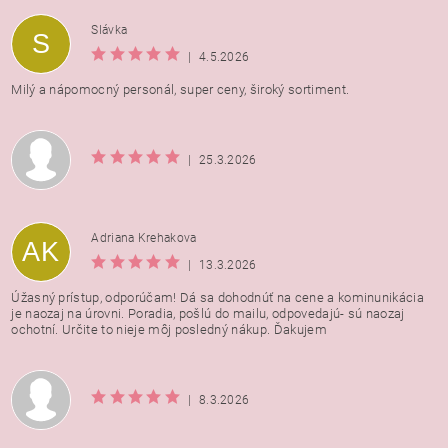
Vložením hodnotenie súhlasíte s
podmienkami ochrany
Slávka
S
osobných údajov
|
4.5.2026
Milý a nápomocný personál, super ceny, široký sortiment.
|
25.3.2026
Adriana Krehakova
AK
|
13.3.2026
Úžasný prístup, odporúčam! Dá sa dohodnúť na cene a kominunikácia
je naozaj na úrovni. Poradia, pošlú do mailu, odpovedajú- sú naozaj
ochotní. Určite to nieje môj posledný nákup. Ďakujem
|
8.3.2026