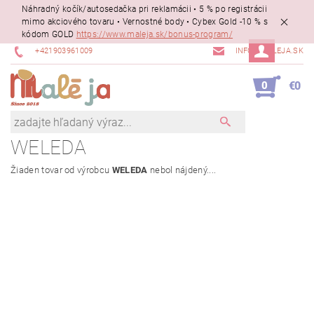
Náhradný kočík/autosedačka pri reklamácii • 5 % po registrácii
mimo akciového tovaru • Vernostné body • Cybex Gold -10 % s
kódom GOLD
https://www.maleja.sk/bonus-program/
+421903961009
INFO@MALEJA.SK
0
€0
WELEDA
Žiaden tovar od výrobcu
WELEDA
nebol nájdený....