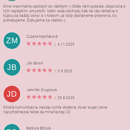
Sme maximálne spokojní so všetkým:-) Stále nám poradia, odporučia s
tým najlepším úmyslom. Mám rada obchody, kde na vás netlačia s
kúpou za každú cenu! A v Malom Ja vždy dostaneme presne to, čo
potrebujeme. Ďakujeme za všetko:-)
Zuzana Maliňáková
ZM
|
6.11.2025
Ján Boroň
JB
|
5.9.2025
Jennifer Drugdová
JD
|
25.8.2025
Skvela komunikacia, naozaj rychle dodanie, tovar super, cena
najvyhodnejsia takze za mna tip-top 👍🏻
Barbora Bížová