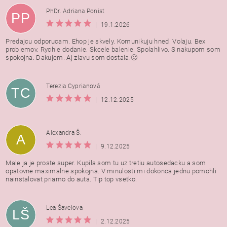
PhDr. Adriana Ponist
PP
|
19.1.2026
Predajcu odporucam. Ehop je skvely. Komunikuju hned. Volaju. Bex
problemov. Rychle dodanie. Skcele balenie. Spolahlivo. S nakupom som
spokojna. Dakujem. Aj zlavu som dostala.🙂
Terezia Cyprianová
TC
|
12.12.2025
Alexandra Š.
A
|
9.12.2025
Male ja je proste super. Kupila som tu uz tretiu autosedacku a som
opatovne maximalne spokojna. V minulosti mi dokonca jednu pomohli
nainstalovat priamo do auta. Tip top vsetko.
Lea Šavelova
LŠ
|
2.12.2025