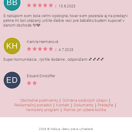
BB
|
13.8.2025
S nakúpom som bola veľmi spokojná, tovar som pozerala aj na predajni
pekne mi bol ukázaný, určite ďalšie veci pre bábätko budem kupovať v
danom obchode 🩵🩶
Kamila Harmanovà
KH
|
4.7.2025
Super komunikácia , rýchle dodanie , odporúčam 💕💕💕💕
Eduard Dindoffer
ED
|
|
Obchodné podmienky
Ochrana osobných údajov
|
|
|
|
Reklamačný poriadok
Kontakt
Dokumenty
Predajňa
|
Vernostný program
Pomoc pri výbere kočíka
2026 © Male ja, všetky práva vyhradené