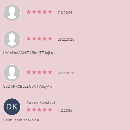
|
7.3.2026
|
28.2.2026
LWmNcfACNtTABhtqTTJpjLqd
|
22.2.2026
SoDXRRCBqLaOpXTVnLyVw
Daniela Kohútová
DK
|
4.2.2026
Veľmi som spokojná