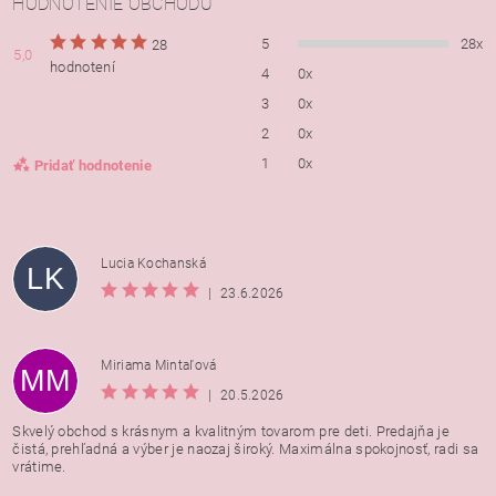
HODNOTENIE OBCHODU
5
28x
28
5,0
hodnotení
4
0x
3
0x
2
0x
1
0x
Pridať hodnotenie
Lucia Kochanská
LK
|
23.6.2026
Miriama Mintaľová
MM
|
20.5.2026
Skvelý obchod s krásnym a kvalitným tovarom pre deti. Predajňa je
čistá, prehľadná a výber je naozaj široký. Maximálna spokojnosť, radi sa
vrátime.