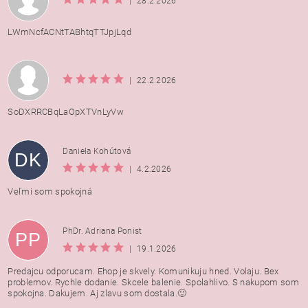
|
28.2.2026
LWmNcfACNtTABhtqTTJpjLqd
|
22.2.2026
SoDXRRCBqLaOpXTVnLyVw
Daniela Kohútová
DK
|
4.2.2026
Veľmi som spokojná
PhDr. Adriana Ponist
PP
|
19.1.2026
Predajcu odporucam. Ehop je skvely. Komunikuju hned. Volaju. Bex
problemov. Rychle dodanie. Skcele balenie. Spolahlivo. S nakupom som
spokojna. Dakujem. Aj zlavu som dostala.🙂