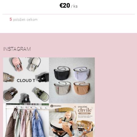
€20
/ ks
5
položiek celkom
INSTAGRAM