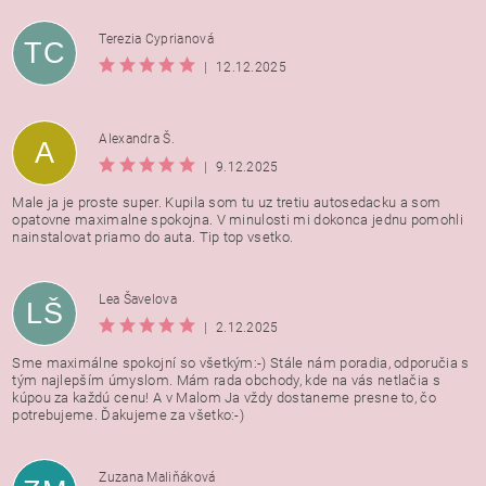
Terezia Cyprianová
TC
|
12.12.2025
Alexandra Š.
A
|
9.12.2025
Male ja je proste super. Kupila som tu uz tretiu autosedacku a som
opatovne maximalne spokojna. V minulosti mi dokonca jednu pomohli
nainstalovat priamo do auta. Tip top vsetko.
Lea Šavelova
LŠ
|
2.12.2025
Sme maximálne spokojní so všetkým:-) Stále nám poradia, odporučia s
tým najlepším úmyslom. Mám rada obchody, kde na vás netlačia s
kúpou za každú cenu! A v Malom Ja vždy dostaneme presne to, čo
potrebujeme. Ďakujeme za všetko:-)
Zuzana Maliňáková