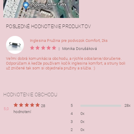
POSLEDNÉ HODNOTENIE PRODUKTOV
Inglesina Pružina pre podvozok Comfort, 2ks
|
Monika Dorušáková
Veľmi dobrá komunikácia obchodu, a rýchle odoslanie/doručenie.
Odporúčam A keďže používam kočík inglesina komfort, a struny boli
už zničené tak som si objednala pružiny a slúžia. :)
HODNOTENIE OBCHODU
5
28x
28
5,0
hodnotení
4
0x
3
0x
2
0x