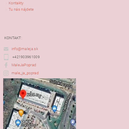
Kontakty
Tu nás nájdete
KONTAKT:
info@maleja.sk
+421903961009
MaleJaPoprad
male_ja_poprad