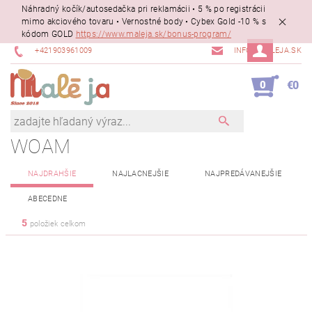
Náhradný kočík/autosedačka pri reklamácii • 5 % po registrácii
mimo akciového tovaru • Vernostné body • Cybex Gold -10 % s
kódom GOLD
https://www.maleja.sk/bonus-program/
+421903961009
INFO@MALEJA.SK
0
€0
WOAM
NAJDRAHŠIE
NAJLACNEJŠIE
NAJPREDÁVANEJŠIE
ABECEDNE
5
položiek celkom