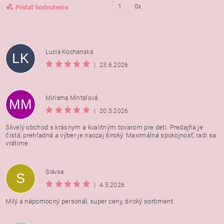
1
0x
Pridať hodnotenie
Lucia Kochanská
LK
|
23.6.2026
Miriama Mintaľová
MM
|
20.5.2026
Skvelý obchod s krásnym a kvalitným tovarom pre deti. Predajňa je
čistá, prehľadná a výber je naozaj široký. Maximálna spokojnosť, radi sa
vrátime.
Vložením hodnotenie súhlasíte s
podmienkami ochrany
Slávka
S
osobných údajov
|
4.5.2026
Milý a nápomocný personál, super ceny, široký sortiment.