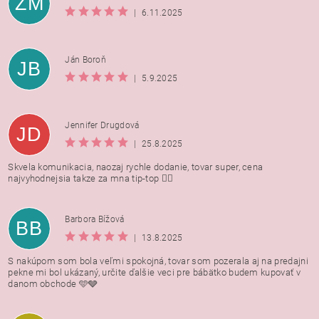
ZM
|
6.11.2025
Ján Boroň
JB
|
5.9.2025
Jennifer Drugdová
JD
|
25.8.2025
Skvela komunikacia, naozaj rychle dodanie, tovar super, cena
najvyhodnejsia takze za mna tip-top 👍🏻
Barbora Bížová
BB
|
13.8.2025
S nakúpom som bola veľmi spokojná, tovar som pozerala aj na predajni
pekne mi bol ukázaný, určite ďalšie veci pre bábätko budem kupovať v
danom obchode 🩵🩶