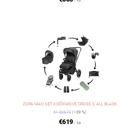
/ ks
ZOPA MAXI SET KOČÍKMOVE CROSS 3, ALL BLACK
€1 026,70
(–39 %)
€619
/ ks