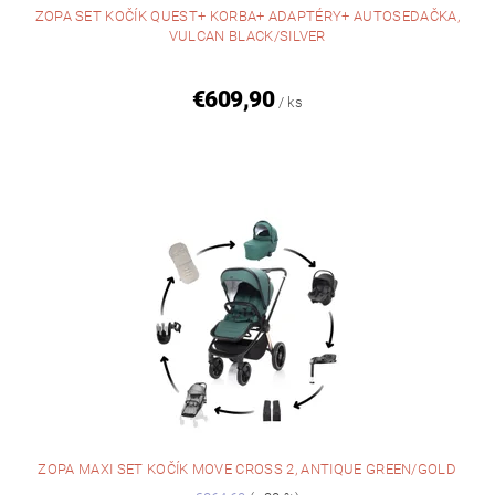
ZOPA SET KOČÍK QUEST+ KORBA+ ADAPTÉRY+ AUTOSEDAČKA,
VULCAN BLACK/SILVER
€609,90
/ ks
ZOPA MAXI SET KOČÍK MOVE CROSS 2, ANTIQUE GREEN/GOLD