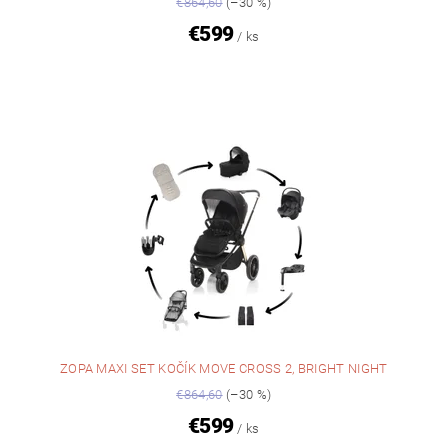
€864,60
(–30 %)
€599
/ ks
ZOPA MAXI SET KOČÍK MOVE CROSS 2, BRIGHT NIGHT
€864,60
(–30 %)
€599
/ ks