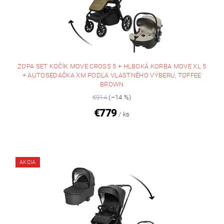
ZOPA SET KOČÍK MOVE CROSS 5 + HLBOKÁ KORBA MOVE XL 5
+ AUTOSEDAČKA XM PODĽA VLASTNÉHO VÝBERU, TOFFEE
BROWN
€914
(–14 %)
€779
/ ks
AKCIA