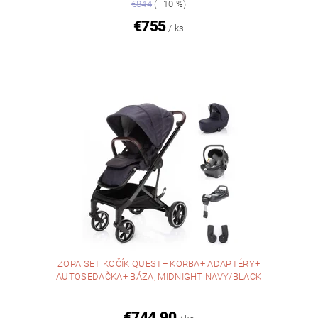
€844
(–10 %)
€755
/ ks
ZOPA SET KOČÍK QUEST+ KORBA+ ADAPTÉRY+
AUTOSEDAČKA+ BÁZA, MIDNIGHT NAVY/BLACK
€744,90