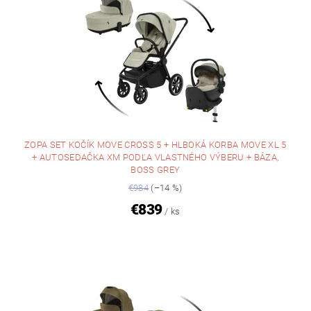
ZOPA SET KOČÍK MOVE CROSS 5 + HLBOKÁ KORBA MOVE XL 5
+ AUTOSEDAČKA XM PODĽA VLASTNÉHO VÝBERU + BÁZA,
BOSS GREY
€984
(–14 %)
€839
/ ks