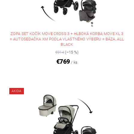
ZOPA SET KOČÍK MOVE CROSS 3 + HLBOKÁ KORBA MOVE XL 3
+ AUTOSEDAČKA XM PODĽA VLASTNÉHO VÝBERU + BÁZA, ALL
BLACK
€914
(–15 %)
€769
/ ks
AKCIA