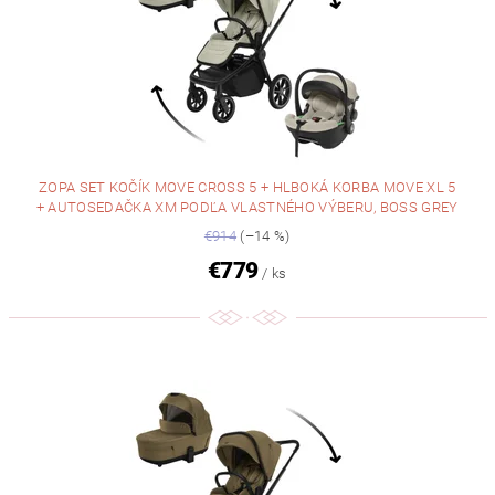
ZOPA SET KOČÍK MOVE CROSS 5 + HLBOKÁ KORBA MOVE XL 5
+ AUTOSEDAČKA XM PODĽA VLASTNÉHO VÝBERU, BOSS GREY
€914
(–14 %)
€779
/ ks