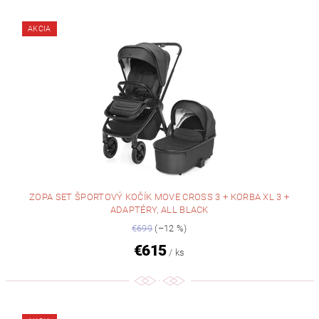
AKCIA
ZOPA SET ŠPORTOVÝ KOČÍK MOVE CROSS 3 + KORBA XL 3 +
ADAPTÉRY, ALL BLACK
€699
(–12 %)
€615
/ ks