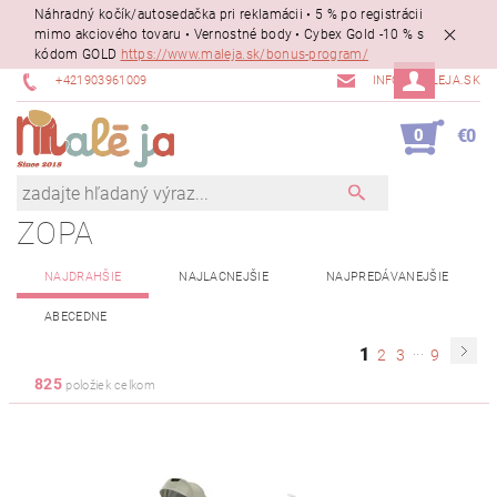
Náhradný kočík/autosedačka pri reklamácii • 5 % po registrácii
mimo akciového tovaru • Vernostné body • Cybex Gold -10 % s
kódom GOLD
https://www.maleja.sk/bonus-program/
+421903961009
INFO@MALEJA.SK
0
€0
ZOPA
NAJDRAHŠIE
NAJLACNEJŠIE
NAJPREDÁVANEJŠIE
ABECEDNE
...
1
2
3
9
825
položiek celkom