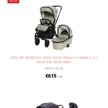
AKCIA
ZOPA SET ŠPORTOVÝ KOČÍK MOVE CROSS 3 + KORBA XL 3 +
ADAPTÉRY, BOSS GREY
€699
(–12 %)
€615
/ ks