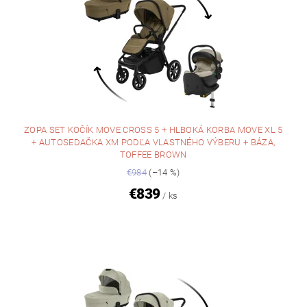
ZOPA SET KOČÍK MOVE CROSS 5 + HLBOKÁ KORBA MOVE XL 5
+ AUTOSEDAČKA XM PODĽA VLASTNÉHO VÝBERU + BÁZA,
TOFFEE BROWN
€984
(–14 %)
€839
/ ks