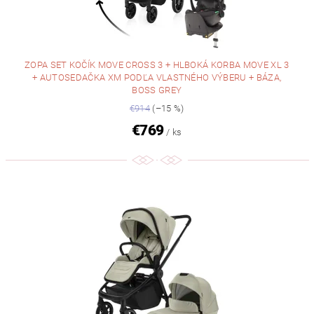
ZOPA SET KOČÍK MOVE CROSS 3 + HLBOKÁ KORBA MOVE XL 3
+ AUTOSEDAČKA XM PODĽA VLASTNÉHO VÝBERU + BÁZA,
BOSS GREY
€914
(–15 %)
€769
/ ks