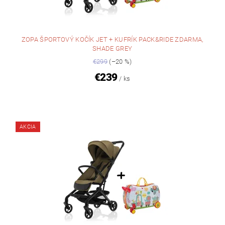
ZOPA ŠPORTOVÝ KOČÍK JET + KUFRÍK PACK&RIDE ZDARMA,
SHADE GREY
€299
(–20 %)
€239
/ ks
AKCIA