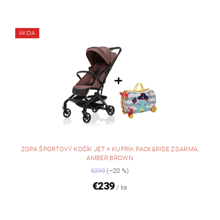
AKCIA
ZOPA ŠPORTOVÝ KOČÍK JET + KUFRÍK PACK&RIDE ZDARMA,
AMBER BROWN
€299
(–20 %)
€239
/ ks