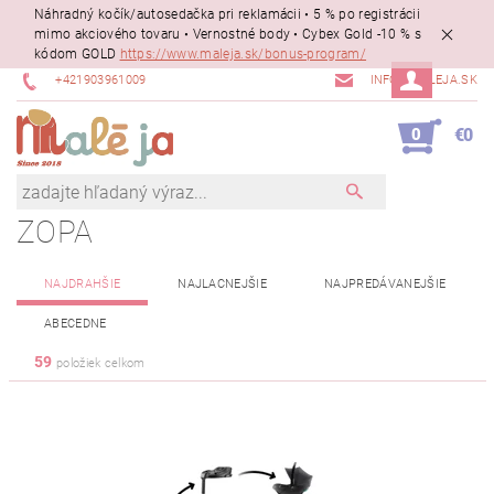
Náhradný kočík/autosedačka pri reklamácii • 5 % po registrácii
mimo akciového tovaru • Vernostné body • Cybex Gold -10 % s
kódom GOLD
https://www.maleja.sk/bonus-program/
+421903961009
INFO@MALEJA.SK
0
€0
ZOPA
NAJDRAHŠIE
NAJLACNEJŠIE
NAJPREDÁVANEJŠIE
ABECEDNE
59
položiek celkom