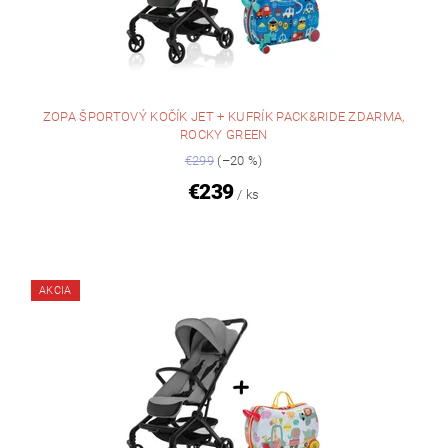
ZOPA ŠPORTOVÝ KOČÍK JET + KUFRÍK PACK&RIDE ZDARMA,
ROCKY GREEN
€299
(–20 %)
€239
/ ks
AKCIA