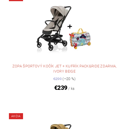
ZOPA ŠPORTOVÝ KOČÍK JET + KUFRÍK PACK&RIDE ZDARMA,
IVORY BEIGE
€299
(–20 %)
€239
/ ks
AKCIA