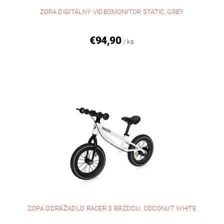
ZOPA DIGITÁLNÝ VIDEOMONITOR STATIC, GREY
€94,90
/ ks
ZOPA ODRÁŽADLO RACER S BRZDOU, COCONUT WHITE