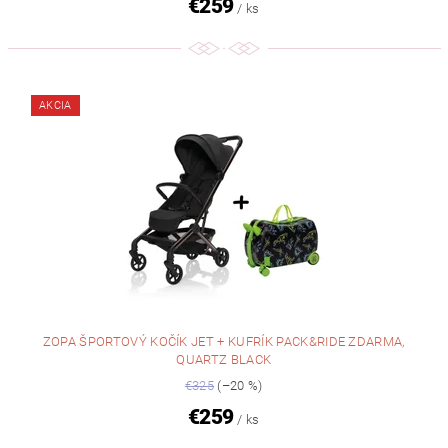
€259
/ ks
AKCIA
ZOPA ŠPORTOVÝ KOČÍK JET + KUFRÍK PACK&RIDE ZDARMA,
QUARTZ BLACK
€325
(–20 %)
€259
/ ks