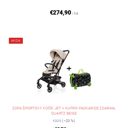
€274,90
/ ks
AKCIA
ZOPA ŠPORTOVÝ KOČÍK JET + KUFRÍK PACK&RIDE ZDARMA,
QUARTZ BEIGE
€325
(–20 %)