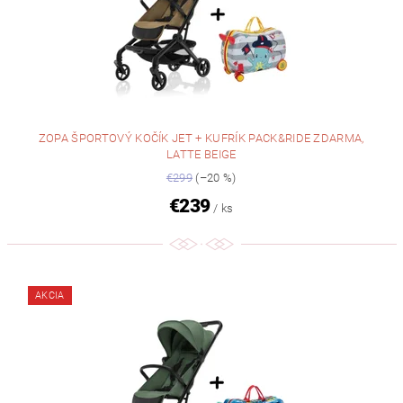
ZOPA ŠPORTOVÝ KOČÍK JET + KUFRÍK PACK&RIDE ZDARMA,
LATTE BEIGE
€299
(–20 %)
€239
/ ks
AKCIA