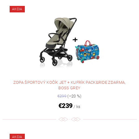
AKCIA
ZOPA ŠPORTOVÝ KOČÍK JET + KUFRÍK PACK&RIDE ZDARMA,
BOSS GREY
€299
(–20 %)
€239
/ ks
AKCIA