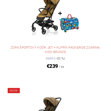
ZOPA ŠPORTOVÝ KOČÍK JET + KUFRÍK PACK&RIDE ZDARMA,
KODI BRONZE
€299
(–20 %)
€239
/ ks
AKCIA