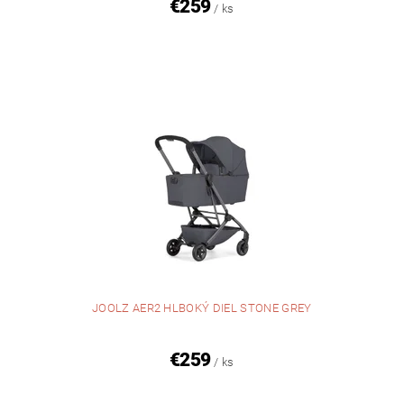
€259
/ ks
JOOLZ AER2 HLBOKÝ DIEL STONE GREY
€259
/ ks