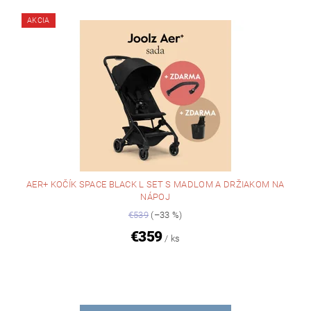
AKCIA
AER+ KOČÍK SPACE BLACK L SET S MADLOM A DRŽIAKOM NA
NÁPOJ
€539
(–33 %)
€359
/ ks