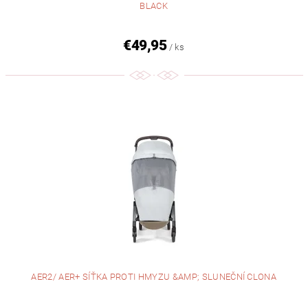
BLACK
€49,95
/ ks
AER2/ AER+ SÍŤKA PROTI HMYZU &AMP; SLUNEČNÍ CLONA