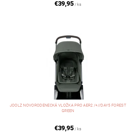
€39,95
/ ks
JOOLZ NOVORODENECKÁ VLOŽKA PRO AER2 /+//DAY5 FOREST
GREEN
€39,95
/ ks