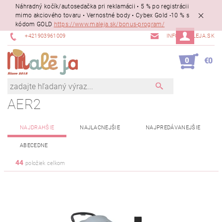
Náhradný kočík/autosedačka pri reklamácii • 5 % po registrácii
mimo akciového tovaru • Vernostné body • Cybex Gold -10 % s
kódom GOLD
https://www.maleja.sk/bonus-program/
+421903961009
INFO@MALEJA.SK
0
€0
AER2
NAJDRAHŠIE
NAJLACNEJŠIE
NAJPREDÁVANEJŠIE
ABECEDNE
44
položiek celkom