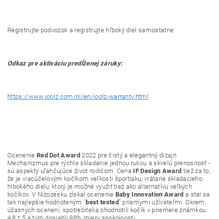
Registrujte podvozok a registrujte hľboký diel samostatne
Odkaz pre aktiváciu predĺženej záruky:
https://www.joolz.com/nl/en/joolz-warranty.html
Ocenenie
Red Dot Award
2022 pre čistý a elegantný dizajn.
Mechanizmus pre rýchle skladanie jednou rukou a skvelú prenosnosť -
sú aspekty uľahčujúce život rodičom. Cena
IF Design Award
tiež za to,
že je viacúčelovým kočíkom veľkosti športiaku, vrátane skladacieho
hlbokého dielu, ktorý je možné využiť tiež ako alternatívu veľkých
kočíkov. V Nizozesku získal ocenenie
Baby Innovation Award
a stal sa
tak najlepšie hodnoteným ´
best tested´
priamymi užívateľmi. Okrem
úžasných ocenení, spotrebitelia ohodnotili kočík v priemere známkou
4,8 z 5 a tým dosiahli 98% miery spokojnosti