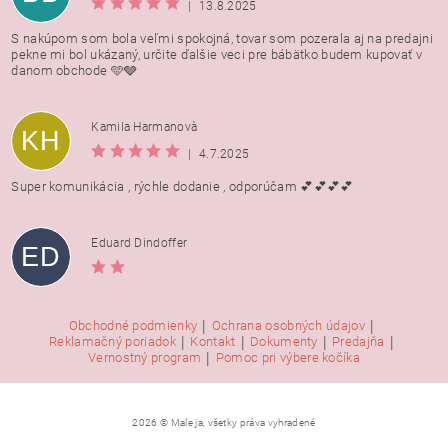
|
13.8.2025
S nakúpom som bola veľmi spokojná, tovar som pozerala aj na predajni
pekne mi bol ukázaný, určite ďalšie veci pre bábätko budem kupovať v
danom obchode 🩵🩶
Kamila Harmanovà
KH
|
4.7.2025
Super komunikácia , rýchle dodanie , odporúčam 💕💕💕💕
Eduard Dindoffer
ED
|
|
Obchodné podmienky
Ochrana osobných údajov
|
|
|
|
Reklamačný poriadok
Kontakt
Dokumenty
Predajňa
|
Vernostný program
Pomoc pri výbere kočíka
2026 © Male ja, všetky práva vyhradené