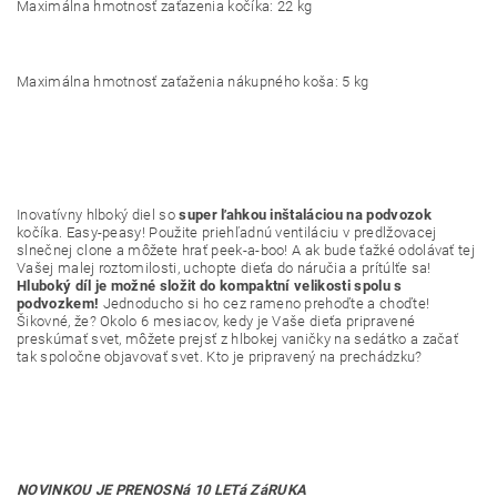
Maximálna hmotnosť zaťazenia kočíka: 22 kg
Maximálna hmotnosť zaťaženia nákupného koša: 5 kg
Inovatívny hlboký diel so
super ľahkou inštaláciou na podvozok
kočíka. Easy-peasy! Použite priehľadnú ventiláciu v predlžovacej
slnečnej clone a môžete hrať peek-a-boo! A ak bude ťažké odolávať tej
Vašej malej roztomilosti, uchopte dieťa do náručia a prítúlťe sa!
Hluboký díl je možné složit do kompaktní velikosti spolu s
podvozkem!
Jednoducho si ho cez rameno prehoďte a choďte!
Šikovné, že? Okolo
6 mesiacov, kedy je Vaše dieťa pripravené
preskúmať svet, môžete prejsť z hlbokej vaničky na sedátko a začať
tak spoločne objavovať svet. Kto je pripravený na prechádzku?
NOVINKOU JE PRENOSNá 10 LETá ZáRUKA