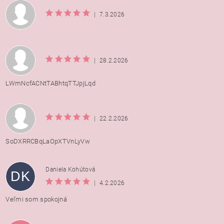
|
7.3.2026
|
28.2.2026
LWmNcfACNtTABhtqTTJpjLqd
|
22.2.2026
SoDXRRCBqLaOpXTVnLyVw
Daniela Kohútová
DK
|
4.2.2026
Veľmi som spokojná