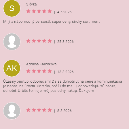
Vložením hodnotenie súhlasíte s
podmienkami ochrany
Slávka
S
osobných údajov
|
4.5.2026
Milý a nápomocný personál, super ceny, široký sortiment.
|
25.3.2026
Adriana Krehakova
AK
|
13.3.2026
Úžasný prístup, odporúčam! Dá sa dohodnúť na cene a kominunikácia
je naozaj na úrovni. Poradia, pošlú do mailu, odpovedajú- sú naozaj
ochotní. Určite to nieje môj posledný nákup. Ďakujem
|
8.3.2026