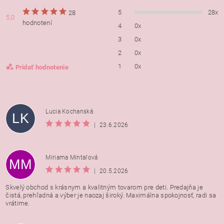
5
28x
28
5,0
hodnotení
4
0x
3
0x
2
0x
1
0x
Pridať hodnotenie
Lucia Kochanská
LK
|
23.6.2026
Miriama Mintaľová
MM
|
20.5.2026
Skvelý obchod s krásnym a kvalitným tovarom pre deti. Predajňa je
čistá, prehľadná a výber je naozaj široký. Maximálna spokojnosť, radi sa
vrátime.