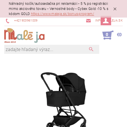
Náhradný kočík/autosedačka pri reklamácii • 5 % po registrácii
mimo akciového tovaru • Vernostné body • Cybex Gold -10 % s
kódom GOLD
https://www.maleja.sk/bonus-program/
+421903961009
INFO@MALEJA.SK
0
€0