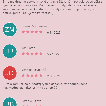
Sme maximálne spokojní so všetkým:-) Stále nám poradia, odporučia s
tým najlepším úmyslom. Mám rada obchody, kde na vás netlačia s
kúpou za každú cenu! A v Malom Ja vždy dostaneme presne to, čo
potrebujeme. Ďakujeme za všetko:-)
Zuzana Maliňáková
ZM
|
6.11.2025
Ján Boroň
JB
|
5.9.2025
Jennifer Drugdová
JD
|
25.8.2025
Skvela komunikacia, naozaj rychle dodanie, tovar super, cena
najvyhodnejsia takze za mna tip-top 👍🏻
Barbora Bížová
BB