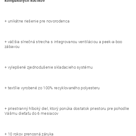
kompaktných kočíkov
+ unikátne riešenie pre novorodenca
+ väčšia slnečná strecha s integrovanou ventiláciou a peek-a-boo
zábavou
+ vylepšené zjednodušenie skladacieho systému
+ textílie vyrobené zo 100% recyklovaného polyesteru
+ prïestranný hlboký diel, ktorý ponúka dostatok priestoru pre pohodlie
Vášmu dieťaťu do 6 mesiacov
+ 10 rokov prenosná záruka