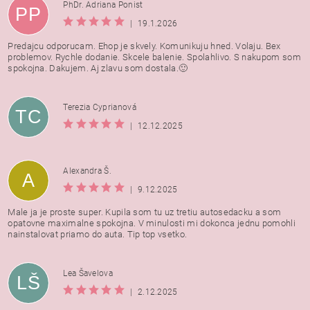
PhDr. Adriana Ponist
PP
|
19.1.2026
Predajcu odporucam. Ehop je skvely. Komunikuju hned. Volaju. Bex
problemov. Rychle dodanie. Skcele balenie. Spolahlivo. S nakupom som
spokojna. Dakujem. Aj zlavu som dostala.🙂
Terezia Cyprianová
TC
|
12.12.2025
Alexandra Š.
A
|
9.12.2025
Male ja je proste super. Kupila som tu uz tretiu autosedacku a som
opatovne maximalne spokojna. V minulosti mi dokonca jednu pomohli
nainstalovat priamo do auta. Tip top vsetko.
Lea Šavelova
LŠ
|
2.12.2025