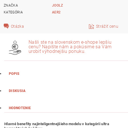
ZNAČKA
JOOLZ
KATEGÓRIA
AER2
Otázka
Strážiť cenu
Našli ste na slovenskom e-shope lepšiu
cenu? Napíšte nám a pokúsime sa Vám
urobiť výhodnejšiu ponuku.
POPIS
DISKUSIA
HODNOTENIE
Hlavné benefity najinteligentnejšieho modelu v kategórii ultra