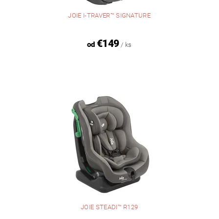
JOIE I-TRAVER™ SIGNATURE
€149
od
/ ks
JOIE STEADI™ R129