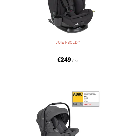
JOIE I-BOLD™
€249
/ ks