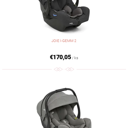
JOIE I-GEMM 2
€170,05
/ ks