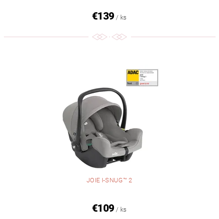
€139
/ ks
JOIE I-SNUG™ 2
€109
/ ks