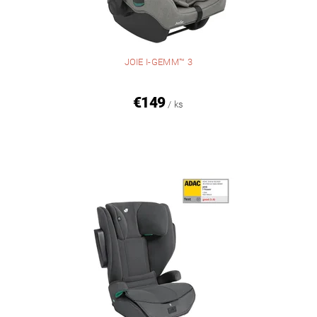
JOIE I-GEMM™ 3
€149
/ ks