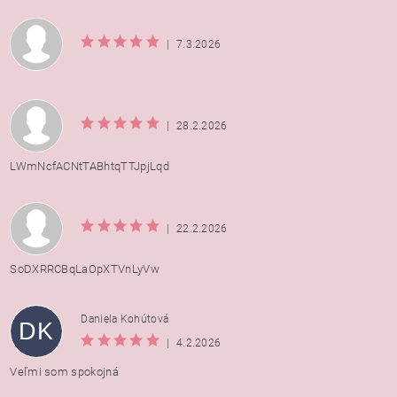
|
7.3.2026
|
28.2.2026
LWmNcfACNtTABhtqTTJpjLqd
|
22.2.2026
SoDXRRCBqLaOpXTVnLyVw
Daniela Kohútová
DK
|
4.2.2026
Veľmi som spokojná