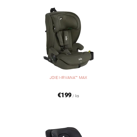
JOIE I-IRVANA™ MAX
€199
/ ks