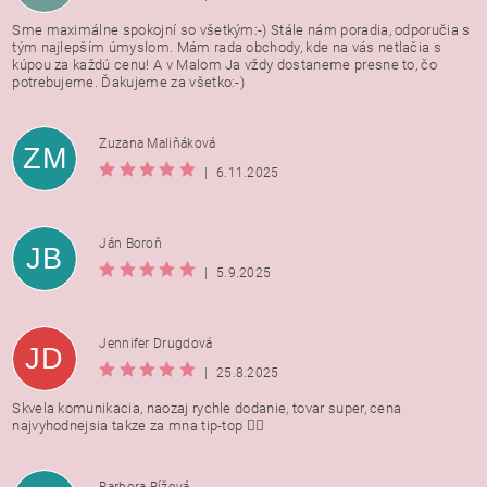
Sme maximálne spokojní so všetkým:-) Stále nám poradia, odporučia s
tým najlepším úmyslom. Mám rada obchody, kde na vás netlačia s
kúpou za každú cenu! A v Malom Ja vždy dostaneme presne to, čo
potrebujeme. Ďakujeme za všetko:-)
Zuzana Maliňáková
ZM
|
6.11.2025
Ján Boroň
JB
|
5.9.2025
Jennifer Drugdová
JD
|
25.8.2025
Skvela komunikacia, naozaj rychle dodanie, tovar super, cena
najvyhodnejsia takze za mna tip-top 👍🏻