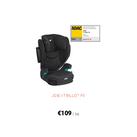
JOIE I-TRILLO™ FX
€109
/ ks