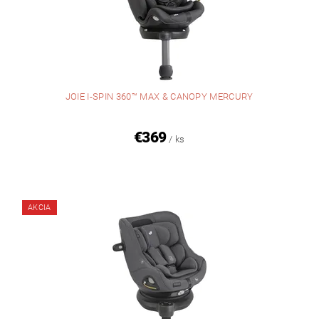
JOIE I-SPIN 360™ MAX & CANOPY MERCURY
€369
/ ks
AKCIA