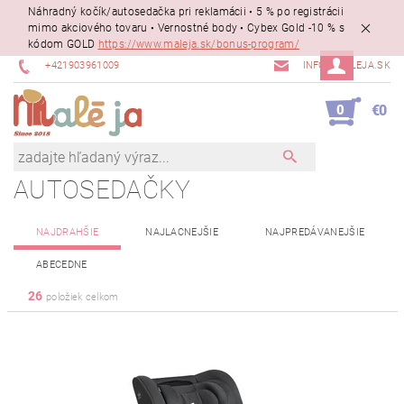
Náhradný kočík/autosedačka pri reklamácii • 5 % po registrácii
mimo akciového tovaru • Vernostné body • Cybex Gold -10 % s
kódom GOLD
https://www.maleja.sk/bonus-program/
+421903961009
INFO@MALEJA.SK
0
€0
AUTOSEDAČKY
NAJDRAHŠIE
NAJLACNEJŠIE
NAJPREDÁVANEJŠIE
ABECEDNE
26
položiek celkom