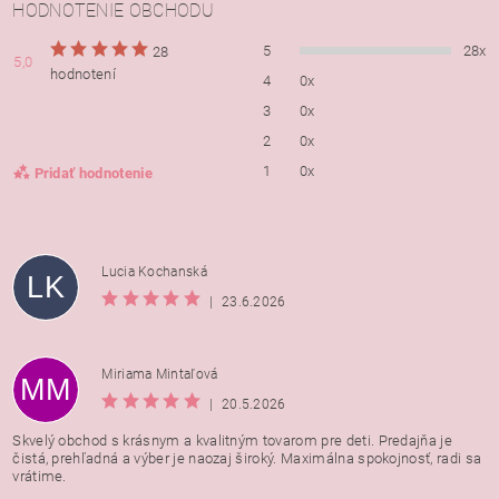
HODNOTENIE OBCHODU
5
28x
28
5,0
hodnotení
4
0x
3
0x
2
0x
1
0x
Pridať hodnotenie
Lucia Kochanská
LK
|
23.6.2026
Miriama Mintaľová
MM
|
20.5.2026
Skvelý obchod s krásnym a kvalitným tovarom pre deti. Predajňa je
čistá, prehľadná a výber je naozaj široký. Maximálna spokojnosť, radi sa
vrátime.