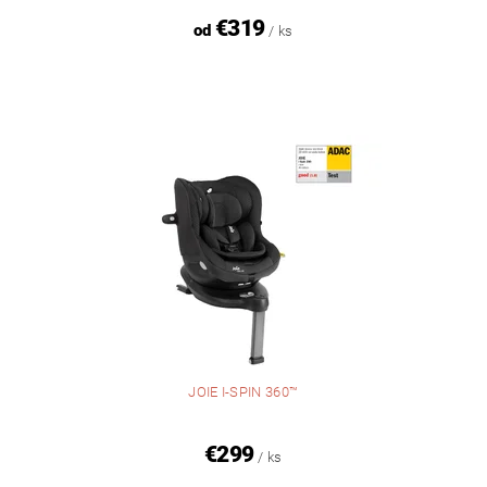
€319
od
/ ks
JOIE I-SPIN 360™
€299
/ ks