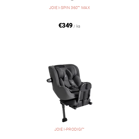
JOIE I-SPIN 360™ MAX
€349
/ ks
JOIE I-PRODIGI™