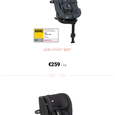
JOIE I-PIVOT 360™
€259
/ ks