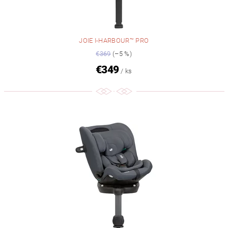
JOIE I-HARBOUR™ PRO
€369
(–5 %)
€349
/ ks