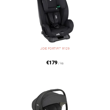
JOIE FORTIFI™ R129
€179
/ ks