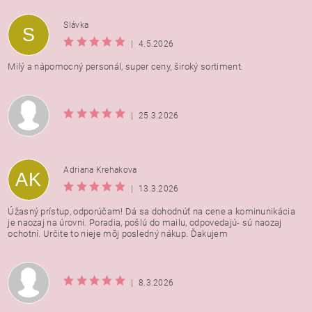
Vložením hodnotenie súhlasíte s
podmienkami ochrany
Slávka
S
osobných údajov
|
4.5.2026
Milý a nápomocný personál, super ceny, široký sortiment.
|
25.3.2026
Adriana Krehakova
AK
|
13.3.2026
Úžasný prístup, odporúčam! Dá sa dohodnúť na cene a kominunikácia
je naozaj na úrovni. Poradia, pošlú do mailu, odpovedajú- sú naozaj
ochotní. Určite to nieje môj posledný nákup. Ďakujem
|
8.3.2026