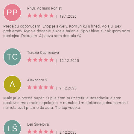
PhDr. Adriana Ponist
PP
|
19.1.2026
Predajcu odporucam. Ehop je skvely. Komunikuju hned. Volaju. Bex
problemov. Rychle dodanie. Skcele balenie. Spolahlivo. S nakupom som
spokojna. Dakujem. Aj zlavu som dostala.🙂
Terezia Cyprianová
TC
|
12.12.2025
Alexandra Š.
A
|
9.12.2025
Male ja je proste super. Kupila som tu uz tretiu autosedacku a som
opatovne maximalne spokojna. V minulosti mi dokonca jednu pomohli
nainstalovat priamo do auta. Tip top vsetko.
Lea Šavelova
LŠ
|
2.12.2025