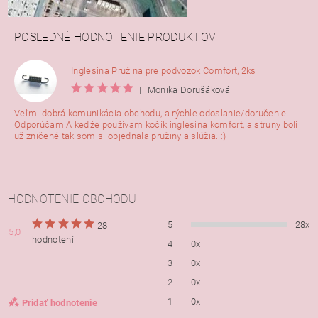
POSLEDNÉ HODNOTENIE PRODUKTOV
Inglesina Pružina pre podvozok Comfort, 2ks
|
Monika Dorušáková
Veľmi dobrá komunikácia obchodu, a rýchle odoslanie/doručenie.
Odporúčam A keďže používam kočík inglesina komfort, a struny boli
už zničené tak som si objednala pružiny a slúžia. :)
HODNOTENIE OBCHODU
5
28x
28
5,0
hodnotení
4
0x
3
0x
2
0x
1
0x
Pridať hodnotenie