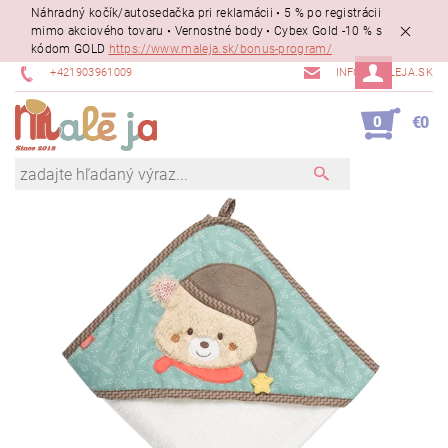
Náhradný kočík/autosedačka pri reklamácii • 5 % po registrácii
mimo akciového tovaru • Vernostné body • Cybex Gold -10 % s
kódom GOLD
https://www.maleja.sk/bonus-program/
+421903961009
INFO@MALEJA.SK
0
€0