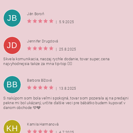
Ján Boroň
JB
|
5.9.2025
Jennifer Drugdová
JD
|
25.8.2025
Skvela komunikacia, naozaj rychle dodanie, tovar super, cena
najvyhodnejsia takze za mna tip-top 👍🏻
Barbora Bížová
BB
|
13.8.2025
S nakúpom som bola veľmi spokojná, tovar som pozerala aj na predajni
pekne mi bol ukázaný, určite ďalšie veci pre bábätko budem kupovať v
danom obchode 🩵🩶
Kamila Harmanovà
KH
|
4.7.2025