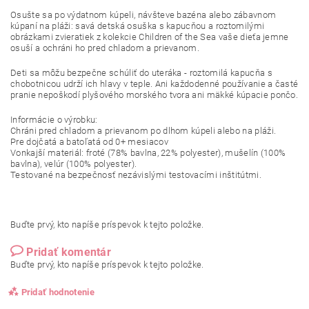
Osušte sa po výdatnom kúpeli, návšteve bazéna alebo zábavnom
kúpaní na pláži: savá detská osuška s kapucňou a roztomilými
obrázkami zvieratiek z kolekcie Children of the Sea vaše dieťa jemne
osuší a ochráni ho pred chladom a prievanom.
Deti sa môžu bezpečne schúliť do uteráka - roztomilá kapucňa s
chobotnicou udrží ich hlavy v teple. Ani každodenné používanie a časté
pranie nepoškodí plyšového morského tvora ani mäkké kúpacie pončo.
Informácie o výrobku:
Chráni pred chladom a prievanom po dlhom kúpeli alebo na pláži.
Pre dojčatá a batoľatá od 0+ mesiacov
Vonkajší materiál: froté (78% bavlna, 22% polyester), mušelín (100%
bavlna), velúr (100% polyester).
Testované na bezpečnosť nezávislými testovacími inštitútmi.
Buďte prvý, kto napíše príspevok k tejto položke.
Pridať komentár
Buďte prvý, kto napíše príspevok k tejto položke.
Pridať hodnotenie