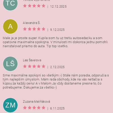
TC
|
12.12.2025
Alexandra Š.
A
|
9.12.2025
Male ja je proste super. Kupila som tu uz tretiu autosedacku a som
opatovne maximalne spokojna. V minulosti mi dokonca jednu pomohli
nainstalovat priamo do auta. Tip top vsetko.
Lea Šavelova
LŠ
|
2.12.2025
Sme maximálne spokojní so všetkým:-) Stále nám poradia, odporučia s
tým najlepším úmyslom. Mám rada obchody, kde na vás netlačia s
kúpou za každú cenu! A v Malom Ja vždy dostaneme presne to, čo
potrebujeme. Ďakujeme za všetko:-)
Zuzana Maliňáková
ZM
|
6.11.2025