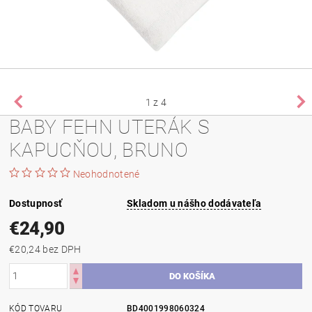
1
z 4
BABY FEHN UTERÁK S
KAPUCŇOU, BRUNO
Neohodnotené
Dostupnosť
Skladom u nášho dodávateľa
€24,90
€20,24 bez DPH
KÓD TOVARU
BD4001998060324