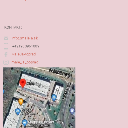
KONTAKT:
info@maleja.sk
+421903961009
MaleJaPoprad
male_ja_poprad