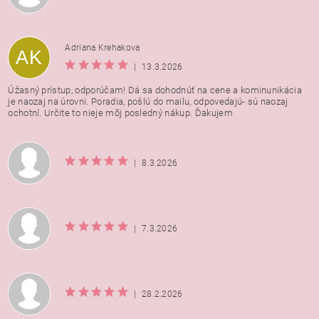
Adriana Krehakova
AK
|
13.3.2026
Úžasný prístup, odporúčam! Dá sa dohodnúť na cene a kominunikácia
je naozaj na úrovni. Poradia, pošlú do mailu, odpovedajú- sú naozaj
ochotní. Určite to nieje môj posledný nákup. Ďakujem
|
8.3.2026
|
7.3.2026
|
28.2.2026