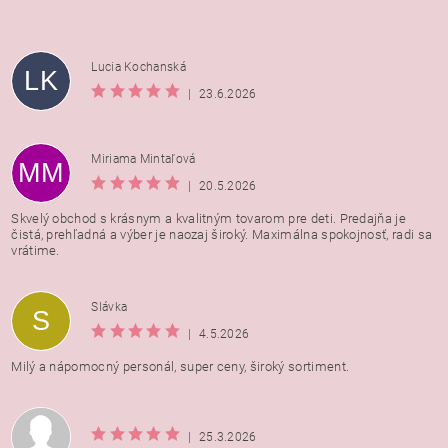
Lucia Kochanská
LK
|
23.6.2026
Miriama Mintaľová
MM
|
20.5.2026
Skvelý obchod s krásnym a kvalitným tovarom pre deti. Predajňa je
čistá, prehľadná a výber je naozaj široký. Maximálna spokojnosť, radi sa
vrátime.
Vložením hodnotenie súhlasíte s
podmienkami ochrany
Slávka
S
osobných údajov
|
4.5.2026
Milý a nápomocný personál, super ceny, široký sortiment.
|
25.3.2026