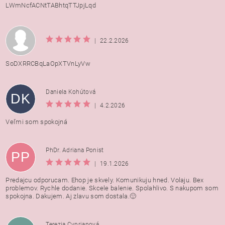
LWmNcfACNtTABhtqTTJpjLqd
|
22.2.2026
SoDXRRCBqLaOpXTVnLyVw
Daniela Kohútová
DK
|
4.2.2026
Veľmi som spokojná
PhDr. Adriana Ponist
PP
|
19.1.2026
Predajcu odporucam. Ehop je skvely. Komunikuju hned. Volaju. Bex
problemov. Rychle dodanie. Skcele balenie. Spolahlivo. S nakupom som
spokojna. Dakujem. Aj zlavu som dostala.🙂
Terezia Cyprianová