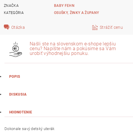
ZNAČKA
BABY FEHN
KATEGÓRIA
OSUŠKY, ŽINKY A ŽUPANY
Otázka
Strážiť cenu
Našli ste na slovenskom e-shope lepšiu
cenu? Napíšte nám a pokúsime sa Vám
urobiť výhodnejšiu ponuku.
POPIS
DISKUSIA
HODNOTENIE
Dokonale savý detský uterák