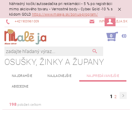
Náhradný kočík/autosedačka pri reklamácii • 5 % po registrácii
mimo akciového tovaru • Vernostné body • Cybex Gold -10 % s
kódom GOLD
https://www.maleja.sk/bonus-program/
+421903961009
INFO@MALEJA.SK
0
€0
OSUŠKY, ŽINKY A ŽUPANY
NAJDRAHŠIE
NAJLACNEJŠIE
NAJPREDÁVANEJŠIE
ABECEDNE
1
2
198
položiek celkom