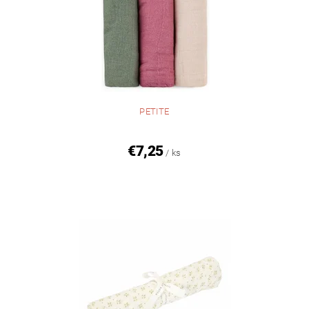
PETITE
€7,25
/ ks