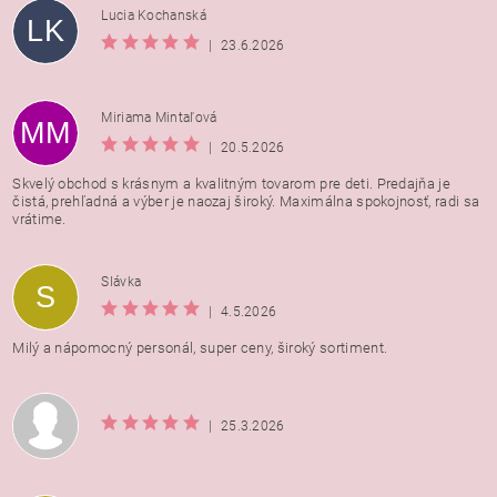
Lucia Kochanská
LK
|
23.6.2026
Miriama Mintaľová
MM
|
20.5.2026
Skvelý obchod s krásnym a kvalitným tovarom pre deti. Predajňa je
čistá, prehľadná a výber je naozaj široký. Maximálna spokojnosť, radi sa
vrátime.
Vložením hodnotenie súhlasíte s
podmienkami ochrany
Slávka
S
osobných údajov
|
4.5.2026
Milý a nápomocný personál, super ceny, široký sortiment.
|
25.3.2026