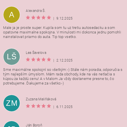
Alexandra Š.
A
|
9.12.2025
Male ja je proste super. Kupila som tu uz tretiu autosedacku a som
opatovne maximalne spokojna. V minulosti mi dokonca jednu pomohli
nainstalovat priamo do auta. Tip top vsetko.
Lea Šavelova
LŠ
|
2.12.2025
Sme maximálne spokojní so všetkým:-) Stále nám poradia, odporučia s
tým najlepším úmyslom. Mám rada obchody, kde na vás netlačia s
kúpou za každú cenu! A v Malom Ja vždy dostaneme presne to, čo
potrebujeme. Ďakujeme za všetko:-)
Zuzana Maliňáková
ZM
|
6.11.2025
Ján Boroň