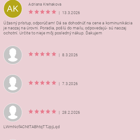
Adriana Krehakova
AK
|
13.3.2026
Úžasný prístup, odporúčam! Dá sa dohodnúť na cene a kominunikácia
je naozaj na úrovni. Poradia, pošlú do mailu, odpovedajú- sú naozaj
ochotní. Určite to nieje môj posledný nákup. Ďakujem
|
8.3.2026
|
7.3.2026
|
28.2.2026
LWmNcfACNtTABhtqTTJpjLqd