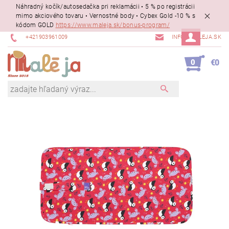
Náhradný kočík/autosedačka pri reklamácii • 5 % po registrácii
mimo akciového tovaru • Vernostné body • Cybex Gold -10 % s
kódom GOLD
https://www.maleja.sk/bonus-program/
+421903961009
INFO@MALEJA.SK
0
€0