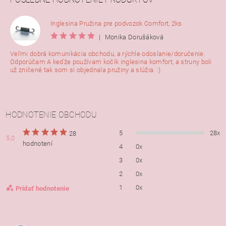
Inglesina Pružina pre podvozok Comfort, 2ks
|
Monika Dorušáková
Veľmi dobrá komunikácia obchodu, a rýchle odoslanie/doručenie.
Odporúčam A keďže používam kočík inglesina komfort, a struny boli
už zničené tak som si objednala pružiny a slúžia. :)
HODNOTENIE OBCHODU
5
28x
28
5,0
hodnotení
4
0x
3
0x
2
0x
1
0x
Pridať hodnotenie