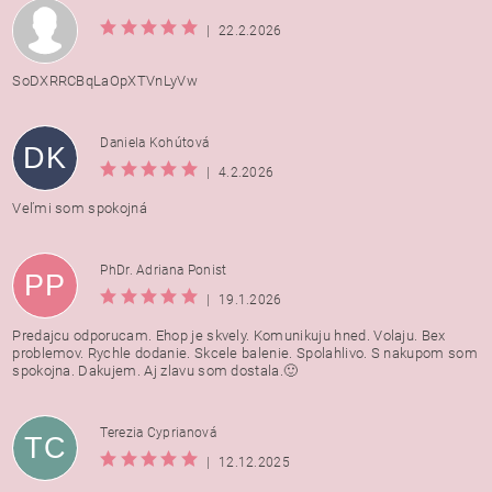
|
22.2.2026
SoDXRRCBqLaOpXTVnLyVw
Daniela Kohútová
DK
|
4.2.2026
Veľmi som spokojná
PhDr. Adriana Ponist
PP
|
19.1.2026
Predajcu odporucam. Ehop je skvely. Komunikuju hned. Volaju. Bex
problemov. Rychle dodanie. Skcele balenie. Spolahlivo. S nakupom som
spokojna. Dakujem. Aj zlavu som dostala.🙂
Terezia Cyprianová
TC
|
12.12.2025