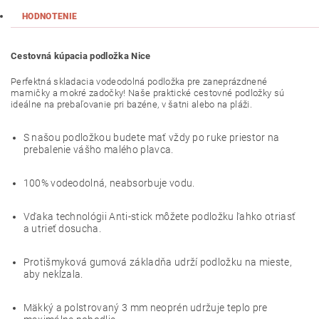
HODNOTENIE
Cestovná kúpacia podložka Nice
Perfektná skladacia vodeodolná podložka pre zaneprázdnené
mamičky a mokré zadočky! Naše praktické cestovné podložky sú
ideálne na prebaľovanie pri bazéne, v šatni alebo na pláži.
S našou podložkou budete mať vždy po ruke priestor na
prebalenie vášho malého plavca.
100% vodeodolná, neabsorbuje vodu.
Vďaka technológii Anti-stick môžete podložku ľahko otriasť
a utrieť dosucha.
Protišmyková gumová základňa udrží podložku na mieste,
aby nekĺzala.
Mäkký a polstrovaný 3 mm neoprén udržuje teplo pre