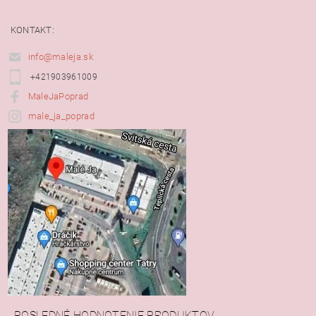
KONTAKT:
info@maleja.sk
+421903961009
MaleJaPoprad
male_ja_poprad
POSLEDNÉ HODNOTENIE PRODUKTOV