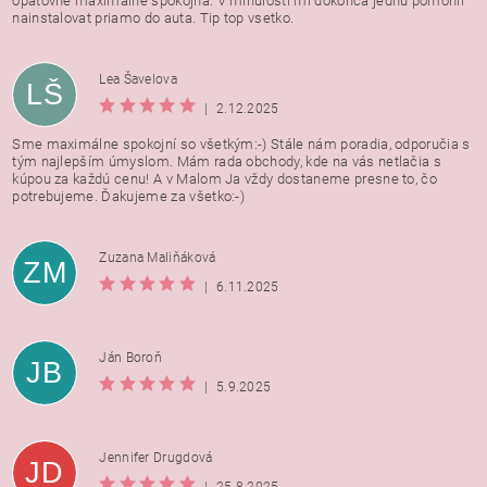
opatovne maximalne spokojna. V minulosti mi dokonca jednu pomohli
nainstalovat priamo do auta. Tip top vsetko.
Lea Šavelova
LŠ
|
2.12.2025
Sme maximálne spokojní so všetkým:-) Stále nám poradia, odporučia s
tým najlepším úmyslom. Mám rada obchody, kde na vás netlačia s
kúpou za každú cenu! A v Malom Ja vždy dostaneme presne to, čo
potrebujeme. Ďakujeme za všetko:-)
Zuzana Maliňáková
ZM
|
6.11.2025
Ján Boroň
JB
|
5.9.2025
Jennifer Drugdová
JD
|
25.8.2025