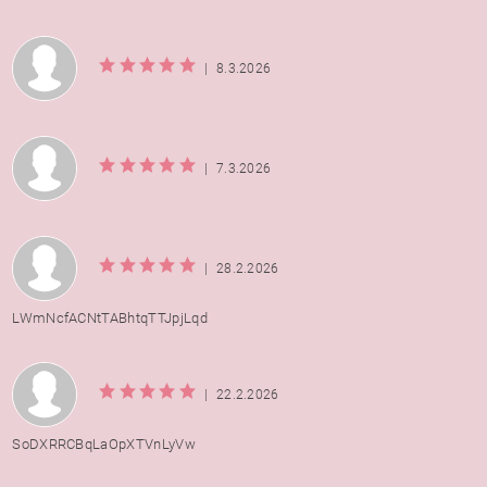
|
8.3.2026
|
7.3.2026
|
28.2.2026
LWmNcfACNtTABhtqTTJpjLqd
|
22.2.2026
SoDXRRCBqLaOpXTVnLyVw