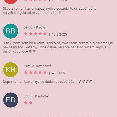
Skvela komunikacia, naozaj rychle dodanie, tovar super, cena
najvyhodnejsia takze za mna tip-top 👍🏻
Barbora Bížová
BB
|
13.8.2025
S nakúpom som bola veľmi spokojná, tovar som pozerala aj na predajni
pekne mi bol ukázaný, určite ďalšie veci pre bábätko budem kupovať v
danom obchode 🩵🩶
Kamila Harmanovà
KH
|
4.7.2025
Super komunikácia , rýchle dodanie , odporúčam 💕💕💕💕
Eduard Dindoffer
ED