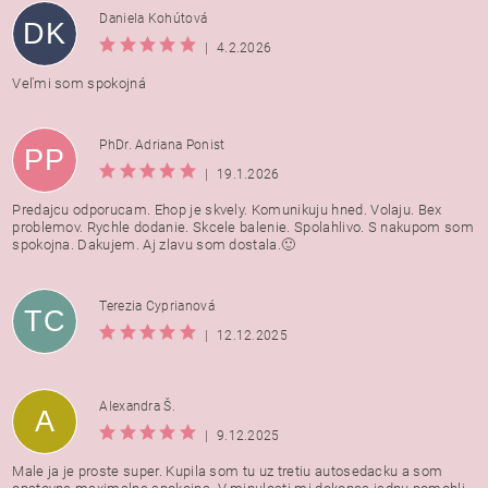
Daniela Kohútová
DK
|
4.2.2026
Veľmi som spokojná
PhDr. Adriana Ponist
PP
|
19.1.2026
Predajcu odporucam. Ehop je skvely. Komunikuju hned. Volaju. Bex
problemov. Rychle dodanie. Skcele balenie. Spolahlivo. S nakupom som
spokojna. Dakujem. Aj zlavu som dostala.🙂
Terezia Cyprianová
TC
|
12.12.2025
Alexandra Š.
A
|
9.12.2025
Male ja je proste super. Kupila som tu uz tretiu autosedacku a som