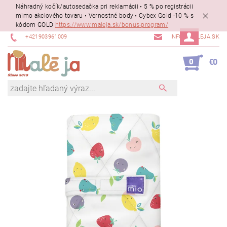
Náhradný kočík/autosedačka pri reklamácii • 5 % po registrácii
mimo akciového tovaru • Vernostné body • Cybex Gold -10 % s
kódom GOLD
https://www.maleja.sk/bonus-program/
+421903961009
INFO@MALEJA.SK
0
€0