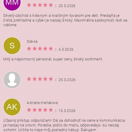
MM
|
20.5.2026
Skvelý obchod s krásnym a kvalitným tovarom pre deti. Predajňa je
čistá, prehľadná a výber je naozaj široký. Maximálna spokojnosť, radi sa
vrátime.
Vložením hodnotenie súhlasíte s
podmienkami ochrany
Slávka
S
osobných údajov
|
4.5.2026
Milý a nápomocný personál, super ceny, široký sortiment.
|
25.3.2026
Adriana Krehakova
AK
|
13.3.2026
Úžasný prístup, odporúčam! Dá sa dohodnúť na cene a kominunikácia
je naozaj na úrovni. Poradia, pošlú do mailu, odpovedajú- sú naozaj
ochotní. Určite to nieje môj posledný nákup. Ďakujem