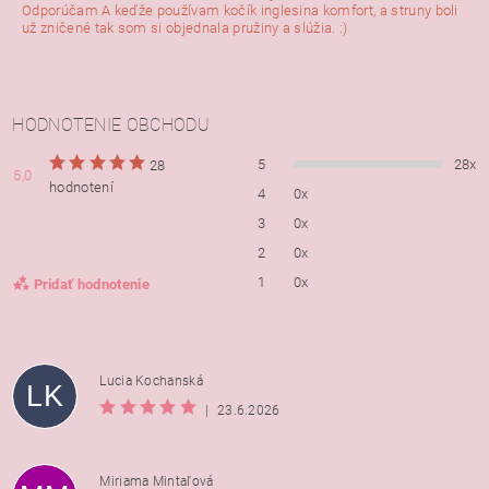
Odporúčam A keďže používam kočík inglesina komfort, a struny boli
už zničené tak som si objednala pružiny a slúžia. :)
HODNOTENIE OBCHODU
5
28x
28
5,0
hodnotení
4
0x
3
0x
2
0x
1
0x
Pridať hodnotenie
Lucia Kochanská
LK
|
23.6.2026
Miriama Mintaľová