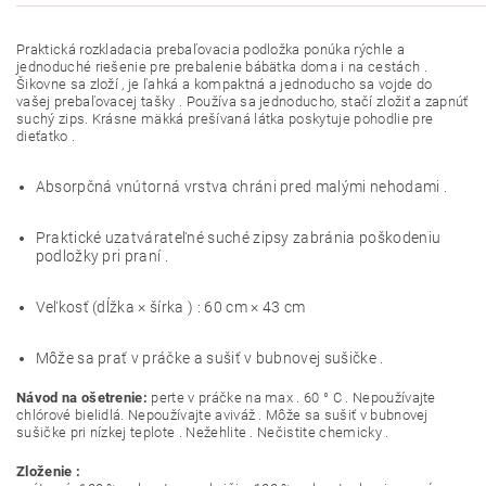
Praktická rozkladacia prebaľovacia podložka ponúka rýchle a
jednoduché riešenie pre prebalenie bábätka doma i na cestách .
Šikovne sa zloží , je ľahká a kompaktná a jednoducho sa vojde do
vašej prebaľovacej tašky . Používa sa jednoducho, stačí zložiť a zapnúť
suchý zips. Krásne mäkká prešívaná látka poskytuje pohodlie pre
dieťatko .
Absorpčná vnútorná vrstva chráni pred malými nehodami .
Praktické uzatvárateľné suché zipsy zabránia poškodeniu
podložky pri praní .
Veľkosť (dĺžka × šírka ) : 60 cm × 43 cm
Môže sa prať v práčke a sušiť v bubnovej sušičke .
Návod na ošetrenie:
perte v práčke na max . 60 ° C . Nepoužívajte
chlórové bielidlá. Nepoužívajte aviváž . Môže sa sušiť v bubnovej
sušičke pri nízkej teplote . Nežehlite . Nečistite chemicky .
Zloženie :