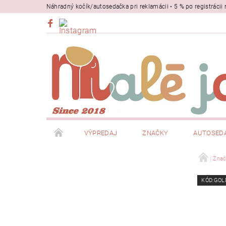
Náhradný kočík/autosedačka pri reklamácii • 5 % po registrác
VÝPREDAJ
ZNAČKY
AUTOSED
BEZPEČNOSŤ
NOSIČE
Znač
KÓD:GOL