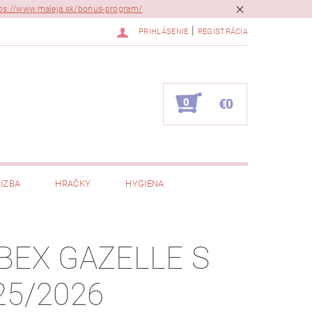
ps://www.maleja.sk/bonus-program/
|
PRIHLÁSENIE
REGISTRÁCIA
0
€0
IZBA
HRAČKY
HYGIENA
BEX GAZELLE S
25/2026