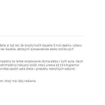
te si byť istí, že dvojitý kočík Gazelle S má ideálnu výbavu
ičiek Gazelle, detských autosedačiek alebo kočíkových
ompaktný na ľahké skladovanie doma alebo v kufri auta. Nech
odnímateľný nákupný košík, ktorý unesie až 23 kilogramov
omôže zaistiť vaše dieťa v priebehu niekoľkých sekúnd -
, ktorý má vždy riešenie.