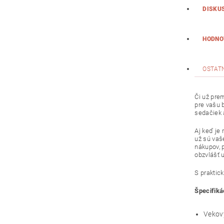
DISKU
HODNO
OSTAT
Či už pre
pre vašu 
sedačiek 
Aj keď je
už sú vaš
nákupov, 
obzvlášť 
S praktic
Špecifiká
Vekový