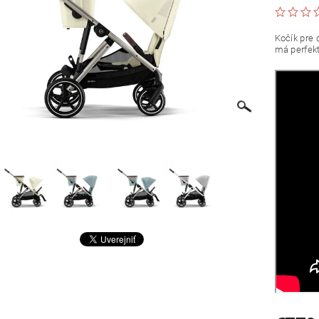
Kočík pre 
má perfekt