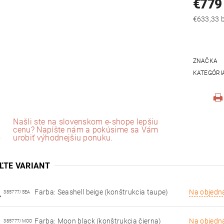
€779
€
ZNAČKA
KATEGÓRI
Našli ste na slovenskom e-shope lepšiu
cenu? Napíšte nám a pokúsime sa Vám
urobiť výhodnejšiu ponuku.
ĽTE VARIANT
Farba: Seashell beige (konštrukcia taupe)
Na objedn
385777/SEA
Farba: Moon black (konštrukcia čierna)
Na objedn
385777/MOO