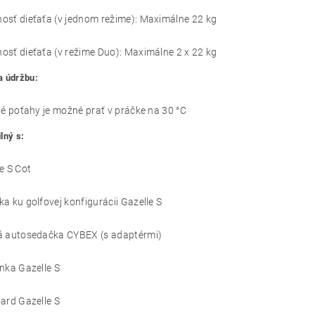
osť dieťaťa (v jednom režime): Maximálne 22 kg
sť dieťaťa (v režime Duo): Maximálne 2 x 22 kg
a údržbu:
né poťahy je možné prať v práčke na 30 °C
lný s:
e S Cot
a ku golfovej konfigurácii Gazelle S
á autosedačka CYBEX (s adaptérmi)
nka Gazelle S
ard Gazelle S