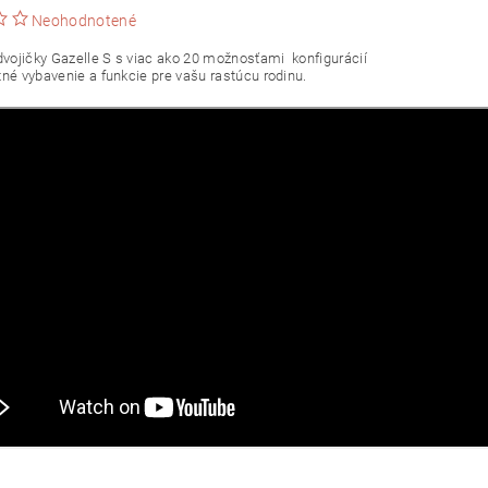
Neohodnotené
dvojičky Gazelle S s viac ako 20 možnosťami konfigurácií
né vybavenie a funkcie pre vašu rastúcu rodinu.