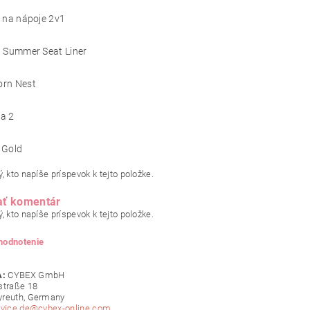
 na nápoje 2v1
a Summer Seat Liner
rn Nest
a 2
 Gold
, kto napíše príspevok k tejto položke.
ať komentár
, kto napíše príspevok k tejto položke.
 hodnotenie
:
CYBEX GmbH
straße 18
yreuth, Germany
rvice.de@cybex-online.com