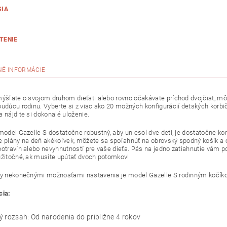
SIA
TENIE
NÉ INFORMÁCIE
mýšľate o svojom druhom dieťati alebo rovno očakávate príchod dvojčiat, môže
budúcu rodinu. Vyberte si z viac ako 20 možných konfigurácií detských korb
a nájdite si dokonalé uloženie.
 model Gazelle S dostatočne robustný, aby uniesol dve deti, je dostatočne k
e plány na deň akékoľvek, môžete sa spoľahnúť na obrovský spodný košík a 
potravín alebo nevyhnutností pre vaše dieťa. Pás na jedno zatiahnutie vám p
užitočné, ak musíte upútať dvoch potomkov!
ky nekonečnými možnosťami nastavenia je model Gazelle S rodinným kočíkom
cia:
 rozsah: Od narodenia do približne 4 rokov