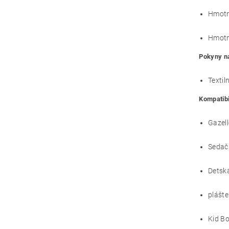
Hmotn
Hmotno
Pokyny n
Textil
Kompatibi
Gazell
Sedačk
Detsk
plášte
Kid Bo