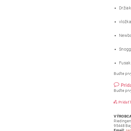
Držiak
vložk
Newbo
Snogg
Fusak
Buďte prvý
Prid
Buďte prvý
Pridať
VÝROBCA
Riedinger
95448 Ba
Email:
se