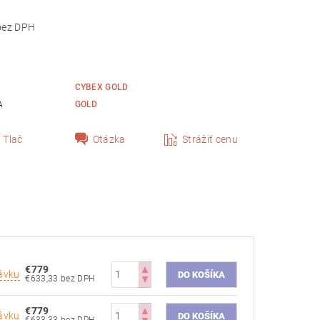
633,33 bez DPH
A
GOLD
Tlač
Otázka
Strážiť cenu
€779
ávku
€633,33 bez DPH
€779
ávku
€633,33 bez DPH