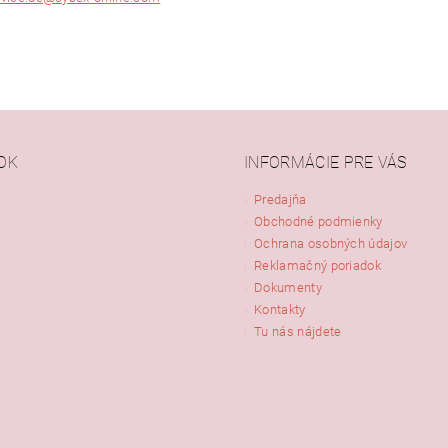
ním hodnotenie súhlasíte s
podmienkami ochrany osobných údajov
OK
INFORMÁCIE PRE VÁS
Predajňa
Obchodné podmienky
Ochrana osobných údajov
Reklamačný poriadok
Dokumenty
Kontakty
Tu nás nájdete