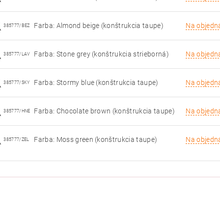
Farba: Almond beige (konštrukcia taupe)
Na objedn
385777/BEZ
Farba: Stone grey (konštrukcia strieborná)
Na objedn
385777/LAV
Farba: Stormy blue (konštrukcia taupe)
Na objedn
385777/SKY
Farba: Chocolate brown (konštrukcia taupe)
Na objedn
385777/HNE
Farba: Moss green (konštrukcia taupe)
Na objedn
385777/ZEL