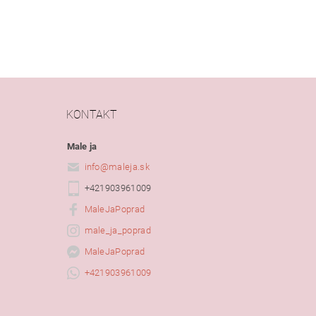
KONTAKT
Male ja
info
@
maleja.sk
+421903961009
MaleJaPoprad
male_ja_poprad
MaleJaPoprad
+421903961009