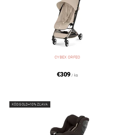
CYBEX ORFEO
€309
/ ks
KÓD:GOLD=10% ZĽAVA