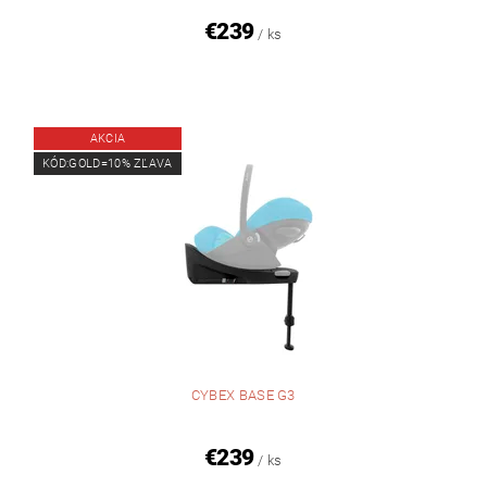
€239
/ ks
AKCIA
KÓD:GOLD=10% ZĽAVA
CYBEX BASE G3
€239
/ ks