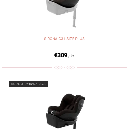
SIRONA G3 I-SIZE PLUS
€309
/ ks
KÓD:GOLD=10% ZĽAVA