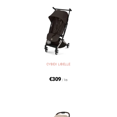
CYBEX LIBELLE
€309
/ ks