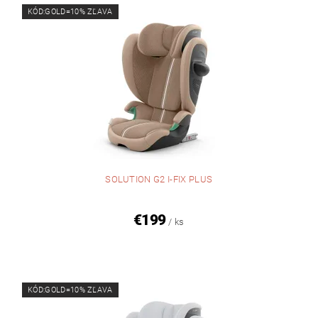
KÓD:GOLD=10% ZĽAVA
SOLUTION G2 I-FIX PLUS
€199
/ ks
KÓD:GOLD=10% ZĽAVA