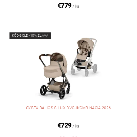
€779
/ ks
KÓD:GOLD=10% ZĽAVA
CYBEX BALIOS S LUX DVOJKOMBINACIA 2026
€729
/ ks