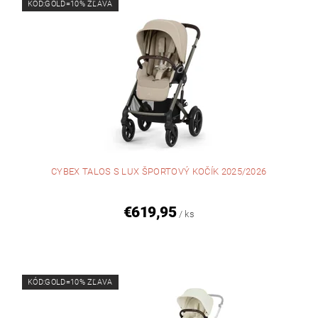
KÓD:GOLD=10% ZĽAVA
CYBEX TALOS S LUX ŠPORTOVÝ KOČÍK 2025/2026
€619,95
/ ks
KÓD:GOLD=10% ZĽAVA