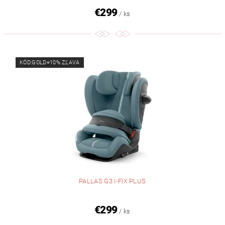
€299
/ ks
KÓD:GOLD=10% ZĽAVA
PALLAS G3 I-FIX PLUS
€299
/ ks