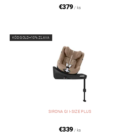
€379
/ ks
KÓD:GOLD=10% ZĽAVA
SIRONA GI I-SIZE PLUS
€339
/ ks