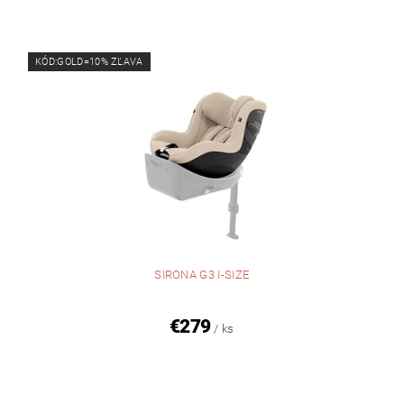
KÓD:GOLD=10% ZĽAVA
SIRONA G3 I-SIZE
€279
/ ks