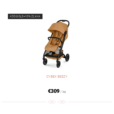
KÓD:GOLD=10% ZĽAVA
CYBEX BEEZY
€309
/ ks