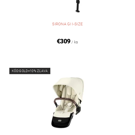
SIRONA GI I-SIZE
€309
/ ks
KÓD:GOLD=10% ZĽAVA