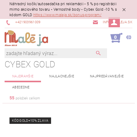
Náhradný kočík/autosedačka pri reklamácii • 5 % po registrácii
mimo akciového tovaru • Vernostné body • Cybex Gold -10 % s
kódom GOLD
https://www.maleja.sk/bonus-program/
+421903961009
INFO@MALEJA.SK
0
€0
NAJDRAHŠIE
NAJLACNEJŠIE
NAJPREDÁVANEJŠIE
ABECEDNE
55
položiek celkom
KÓD:GOLD=10% ZĽAVA