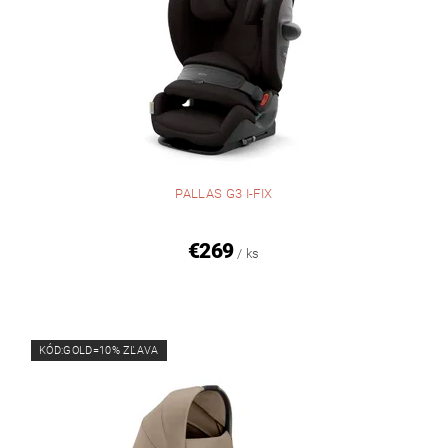
PALLAS G3 I-FIX
€269
/ ks
KÓD:GOLD=10% ZĽAVA