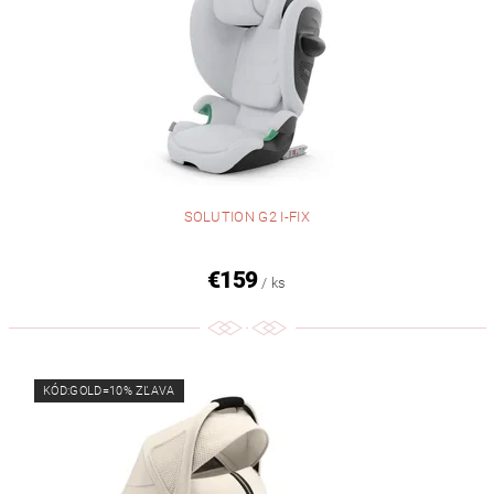
SOLUTION G2 I-FIX
€159
/ ks
KÓD:GOLD=10% ZĽAVA