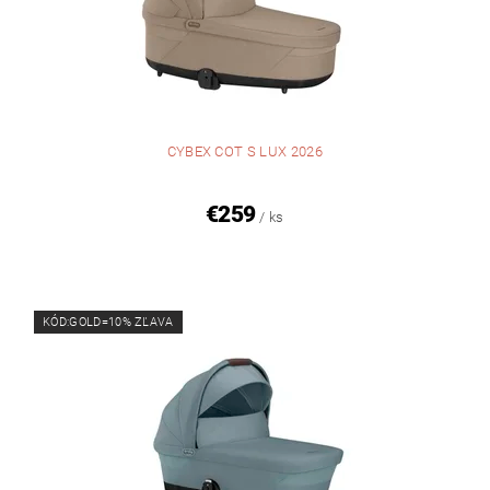
CYBEX COT S LUX 2026
€259
/ ks
KÓD:GOLD=10% ZĽAVA