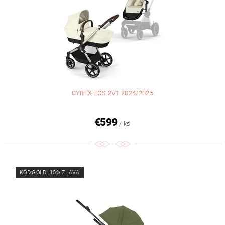
CYBEX EOS 2V1 2024/2025
€599
/ ks
KÓD:GOLD=10% ZĽAVA