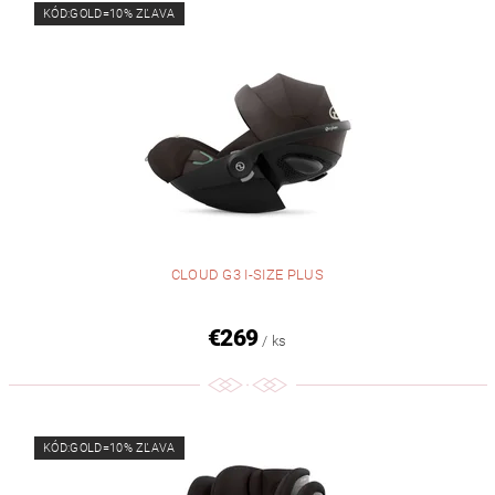
KÓD:GOLD=10% ZĽAVA
CLOUD G3 I-SIZE PLUS
€269
/ ks
KÓD:GOLD=10% ZĽAVA