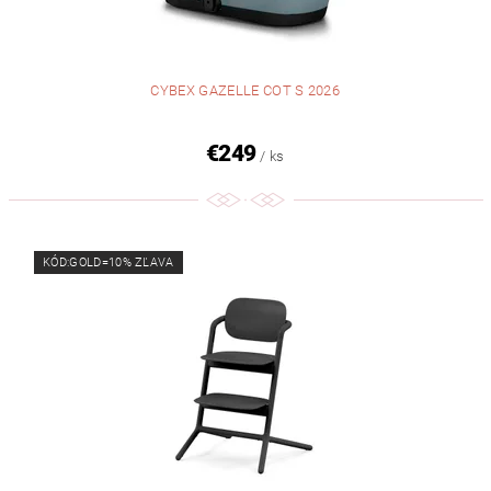
CYBEX GAZELLE COT S 2026
€249
/ ks
KÓD:GOLD=10% ZĽAVA