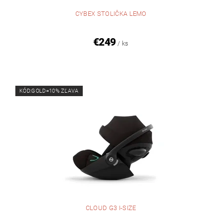
CYBEX STOLIČKA LEMO
€249
/ ks
KÓD:GOLD=10% ZĽAVA
CLOUD G3 I-SIZE