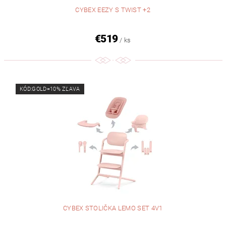
CYBEX EEZY S TWIST +2
€519
/ ks
KÓD:GOLD=10% ZĽAVA
CYBEX STOLIČKA LEMO SET 4V1