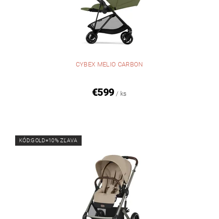
CYBEX MELIO CARBON
€599
/ ks
KÓD:GOLD=10% ZĽAVA