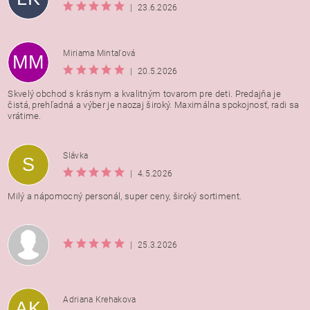
|
23.6.2026
Miriama Mintaľová
MM
|
20.5.2026
Skvelý obchod s krásnym a kvalitným tovarom pre deti. Predajňa je
čistá, prehľadná a výber je naozaj široký. Maximálna spokojnosť, radi sa
vrátime.
Vložením hodnotenie súhlasíte s
podmienkami ochrany
Slávka
S
osobných údajov
|
4.5.2026
Milý a nápomocný personál, super ceny, široký sortiment.
|
25.3.2026
Adriana Krehakova
AK