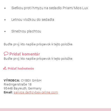
Sieťkou proti hmyzu na sedadlo Priam/Mios Lux
Letnou vložkou do sedadla
Slnečnou plachtou
Buďte prvý, kto napíše príspevok k tejto položke.
Pridať komentár
Buďte prvý, kto napíše príspevok k tejto položke.
Pridať hodnotenie
VÝROBCA:
CYBEX GmbH
Riedingerstraße 18
95448 Bayreuth, Germany
Email:
service.de@cybex-online.com