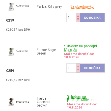
Farba: City grey
Na objednávku
502352/MIR
€259
€210,57 bez DPH
Skladom na predajni
Malé Ja
Farba: Sage
502352/ZEL
Green
Môžeme doručiť do:
10.8.2026
€259
€210,57 bez DPH
Skladom na
Farba:
predajni Malé Ja
Coconut
502352/HNE
Môžeme doručiť do:
brown
10.8.2026