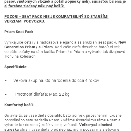
pásov, vnútorných vložiek a poťahu opierky nôh), súčasťou balenia je
aj farebne zladený nákupný košík.
POZOR! - SEAT PACK NIE JE KOMPATIBILNÝ SO STARŠÍMI
VERZIAMI PODVOZKU.
Priam Seat Pack
Vynikajúce detaily a nadčasová elegancia sa snúbia v seat packu
New
Generation Priam / e-Priam.
Keď vaše dieťa dosiahne batoľací vek,
oblečte poťahy na rám kočíka Priam / e-Priam a vytvorte tak dizajnovú
ikonu na kolesách.
Špecifikácie:
Veková skupina: Od narodenia do cca 4 rokov
Hmotnosť dieťaťa: Max. 22 kg
Komfortný kočík
Oslávte to, že vaše dieťa dosiahlo batoľací vek, pripevnením luxusne
pohodlného setu sedadla Priam k vášmu ikonickému rámu Priam a
vytvorte tak dokonalý kočík v plnej veľkosti.
Veľkorysá slnečná
strieška
chráni vaše dieťa pred nepriaznivým počasím a sieťované