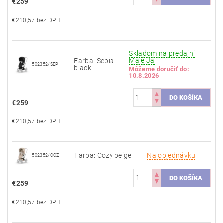
€259
€210,57 bez DPH
Skladom na predajni
Malé Ja
Farba: Sepia
502352/SEP
black
Môžeme doručiť do:
10.8.2026
€259
€210,57 bez DPH
Farba: Cozy beige
Na objednávku
502352/COZ
€259
€210,57 bez DPH