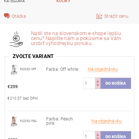
KATEGÓRIA
KOČÍKY
Otázka
Strážiť cenu
Našli ste na slovenskom e-shope lepšiu
cenu? Napíšte nám a pokúsime sa Vám
urobiť výhodnejšiu ponuku.
ZVOĽTE VARIANT
Farba: Off white
Na objednávku
502352/OFF
€259
€210,57 bez DPH
Farba: Peach
Na objednávku
502352/PEA
pink