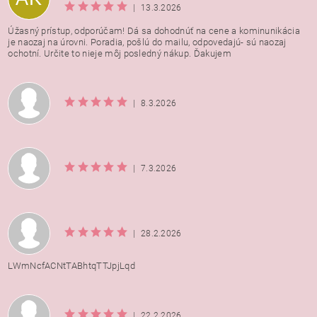
|
13.3.2026
Úžasný prístup, odporúčam! Dá sa dohodnúť na cene a kominunikácia
je naozaj na úrovni. Poradia, pošlú do mailu, odpovedajú- sú naozaj
ochotní. Určite to nieje môj posledný nákup. Ďakujem
|
8.3.2026
|
7.3.2026
|
28.2.2026
LWmNcfACNtTABhtqTTJpjLqd
|
22.2.2026