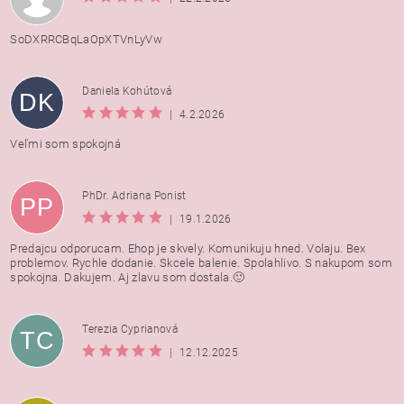
SoDXRRCBqLaOpXTVnLyVw
Daniela Kohútová
DK
|
4.2.2026
Veľmi som spokojná
PhDr. Adriana Ponist
PP
|
19.1.2026
Predajcu odporucam. Ehop je skvely. Komunikuju hned. Volaju. Bex
problemov. Rychle dodanie. Skcele balenie. Spolahlivo. S nakupom som
spokojna. Dakujem. Aj zlavu som dostala.🙂
Terezia Cyprianová
TC
|
12.12.2025