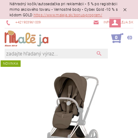
Náhradný kočík/autosedačka pri reklamácii • 5 % po registrácii
mimo akciového tovaru • Vernostné body • Cybex Gold -10 % s
kódom GOLD
https://www.maleja.sk/bonus-program/
+421903961009
INFO@MALEJA.SK
0
€0
NOVINKA