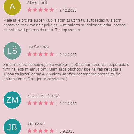
Alexandra Š.
A
|
9.12.2025
Male ja je proste super. Kupila som tu uz tretiu autosedacku a som
opatovne maximalne spokojna. V minulosti mi dokonca jednu pomohli
nainstalovat priamo do auta. Tip top vsetko.
Lea Šavelova
LŠ
|
2.12.2025
Sme maximálne spokojní so všetkým:-) Stále nám poradia, odporučia s
tým najlepším úmyslom. Mám rada obchody, kde na vás netlačia s
kúpou za každú cenu! A v Malom Ja vždy dostaneme presne to, čo
potrebujeme. Ďakujeme za všetko:-)
Zuzana Maliňáková
ZM
|
6.11.2025
Ján Boroň
JB
|
5.9.2025