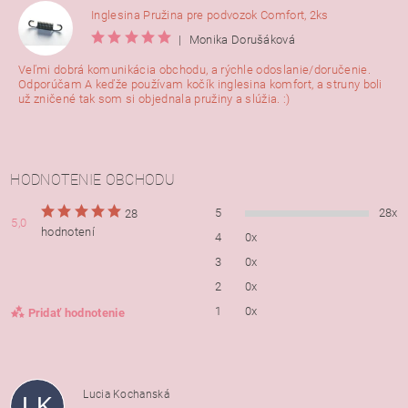
Inglesina Pružina pre podvozok Comfort, 2ks
|
Monika Dorušáková
Veľmi dobrá komunikácia obchodu, a rýchle odoslanie/doručenie.
Odporúčam A keďže používam kočík inglesina komfort, a struny boli
už zničené tak som si objednala pružiny a slúžia. :)
HODNOTENIE OBCHODU
5
28x
28
5,0
hodnotení
4
0x
3
0x
2
0x
1
0x
Pridať hodnotenie
Lucia Kochanská
LK