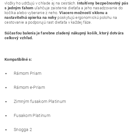
vložky ho udržujú v chlade aj na cestách.
Intuitívny bezpečnostný pás
s jedným ťahom
uľahčuje zaistenie dieťaťa a jeho nasadzovanie do
kočíka alebo vyberanie z neho.
Viacero možností sklonu a
nastaviteľná opierka na nohy
poskytujú ergonomickú polohu na
cestovanie a podporujú rast dieťaťa v každej fáze.
Súčasťou balenia je farebne zladený nákupný košík, ktorý dotvára
celkový vzhľad.
Kompatibilné s:
Rámom Priam
Rámom e-Priam
Zimným fusakom Platinum
Fusakom Platinum
Snogga 2