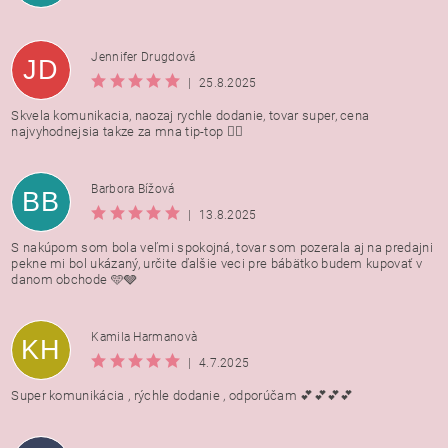
Jennifer Drugdová
JD
|
25.8.2025
Skvela komunikacia, naozaj rychle dodanie, tovar super, cena
najvyhodnejsia takze za mna tip-top 👍🏻
Barbora Bížová
BB
|
13.8.2025
S nakúpom som bola veľmi spokojná, tovar som pozerala aj na predajni
pekne mi bol ukázaný, určite ďalšie veci pre bábätko budem kupovať v
danom obchode 🩵🩶
Kamila Harmanovà
KH
|
4.7.2025
Super komunikácia , rýchle dodanie , odporúčam 💕💕💕💕