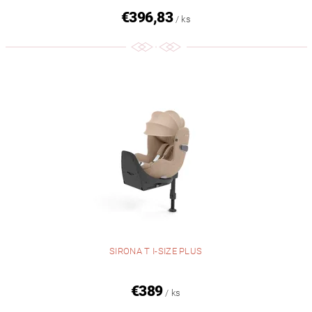
€396,83
/ ks
SIRONA T I-SIZE PLUS
€389
/ ks