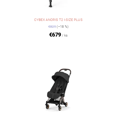
CYBEX ANORIS T2 I-SIZE PLUS
€829
(–18 %)
€679
/ ks