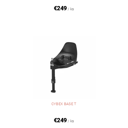
€249
/ ks
CYBEX BASE T
€249
/ ks