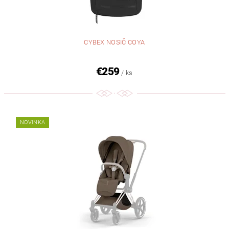
CYBEX NOSIČ COYA
€259
/ ks
NOVINKA