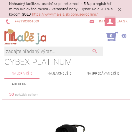
Náhradný kočík/autosedačka pri reklamácii • 5 % po registrácii
mimo akciového tovaru • Vernostné body • Cybex Gold -10 % s
kódom GOLD
https://www.maleja.sk/bonus-program/
+421903961009
INFO@MALEJA.SK
0
€0
NAJDRAHŠIE
NAJLACNEJŠIE
NAJPREDÁVANEJŠIE
ABECEDNE
50
položiek celkom