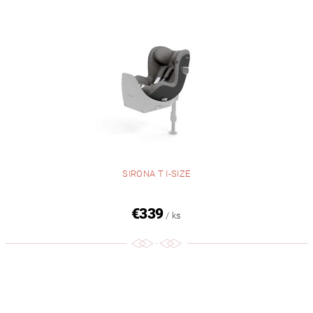
SIRONA T I-SIZE
€339
/ ks