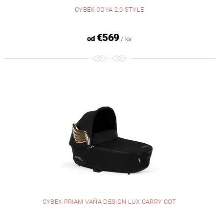
CYBEX COYA 2.0 STYLE
€569
od
/ ks
CYBEX PRIAM VAŇA DESIGN LUX CARRY COT