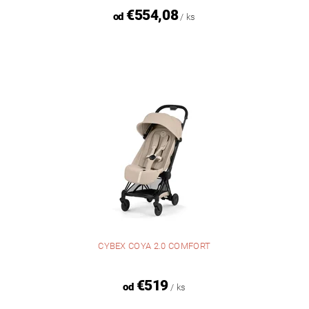
€554,08
od
/ ks
CYBEX COYA 2.0 COMFORT
€519
od
/ ks