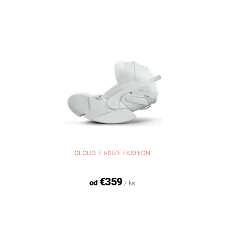
CLOUD T I-SIZE FASHION
€359
od
/ ks