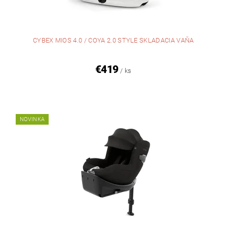
CYBEX MIOS 4.0 / COYA 2.0 STYLE SKLADACIA VAŇA
€419
/ ks
NOVINKA