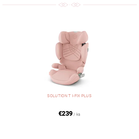
SOLUTION T I-FIX PLUS
€239
/ ks