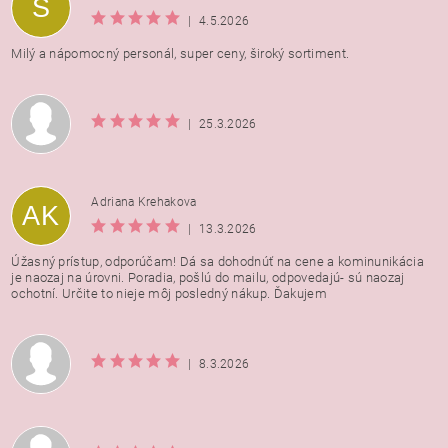
S
osobných údajov
|
4.5.2026
Milý a nápomocný personál, super ceny, široký sortiment.
|
25.3.2026
Adriana Krehakova
AK
|
13.3.2026
Úžasný prístup, odporúčam! Dá sa dohodnúť na cene a kominunikácia
je naozaj na úrovni. Poradia, pošlú do mailu, odpovedajú- sú naozaj
ochotní. Určite to nieje môj posledný nákup. Ďakujem
|
8.3.2026