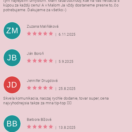
tým najlepším úmyslom. Mám rada obchody, kde na vás netlačia s
kúpou za každú cenu! A v Malom Ja vždy dostaneme presne to, čo
potrebujeme. Ďakujeme za všetko:-)
Zuzana Maliňáková
ZM
|
6.11.2025
Ján Boroň
JB
|
5.9.2025
Jennifer Drugdová
JD
|
25.8.2025
Skvela komunikacia, naozaj rychle dodanie, tovar super, cena
najvyhodnejsia takze za mna tip-top 👍🏻
Barbora Bížová
BB
|
13.8.2025