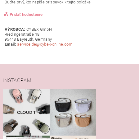
Buďte prvý, kto napíše príspevok k tejto položke.
Pridať hodnotenie
VÝROBCA:
CYBEX GmbH
Riedingerstraße 18
95448 Bayreuth, Germany
Email:
service.de@cybex-online.com
INSTAGRAM
Vložením hodnotenie súhlasíte s
podmienkami ochrany
osobných údajov