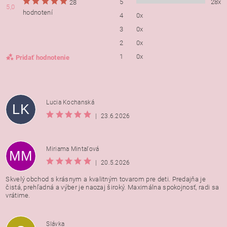
5
28x
28
5,0
hodnotení
4
0x
3
0x
2
0x
1
0x
Pridať hodnotenie
Lucia Kochanská
LK
|
23.6.2026
Miriama Mintaľová
MM
|
20.5.2026
Skvelý obchod s krásnym a kvalitným tovarom pre deti. Predajňa je
čistá, prehľadná a výber je naozaj široký. Maximálna spokojnosť, radi sa
vrátime.
Vložením hodnotenie súhlasíte s
podmienkami ochrany
Slávka