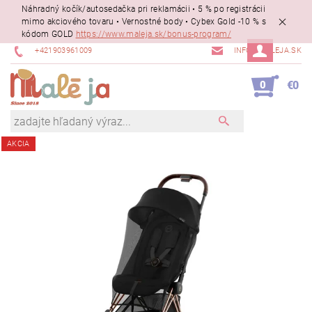
Náhradný kočík/autosedačka pri reklamácii • 5 % po registrácii
mimo akciového tovaru • Vernostné body • Cybex Gold -10 % s
kódom GOLD
https://www.maleja.sk/bonus-program/
+421903961009
INFO@MALEJA.SK
0
€0
AKCIA