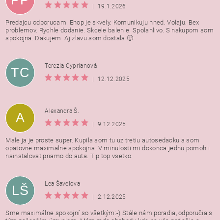
|
19.1.2026
Predajcu odporucam. Ehop je skvely. Komunikuju hned. Volaju. Bex
problemov. Rychle dodanie. Skcele balenie. Spolahlivo. S nakupom som
spokojna. Dakujem. Aj zlavu som dostala.🙂
Terezia Cyprianová
TC
|
12.12.2025
Alexandra Š.
A
|
9.12.2025
Male ja je proste super. Kupila som tu uz tretiu autosedacku a som
opatovne maximalne spokojna. V minulosti mi dokonca jednu pomohli
nainstalovat priamo do auta. Tip top vsetko.
Lea Šavelova
LŠ
|
2.12.2025
Sme maximálne spokojní so všetkým:-) Stále nám poradia, odporučia s