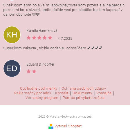
S nakúpom som bola veľmi spokojná, tovar som pozerala aj na predajni
pekne mi bol ukázaný, určite ďalšie veci pre bábätko budem kupovať v
danom obchode 🩵🩶
Kamila Harmanovà
KH
|
4.7.2025
Super komunikácia , rýchle dodanie , odporúčam 💕💕💕💕
Eduard Dindoffer
ED
|
|
Obchodné podmienky
Ochrana osobných údajov
|
|
|
|
Reklamačný poriadok
Kontakt
Dokumenty
Predajňa
|
Vernostný program
Pomoc pri výbere kočíka
2026 © Male ja, všetky práva vyhradené
Vytvoril Shoptet