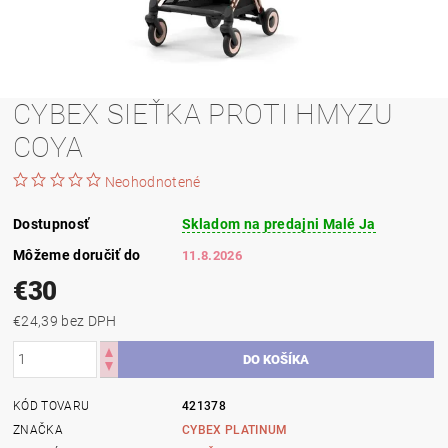
CYBEX SIEŤKA PROTI HMYZU
COYA
Neohodnotené
Dostupnosť
Skladom na predajni Malé Ja
Môžeme doručiť do
11.8.2026
€30
€24,39 bez DPH
KÓD TOVARU
421378
ZNAČKA