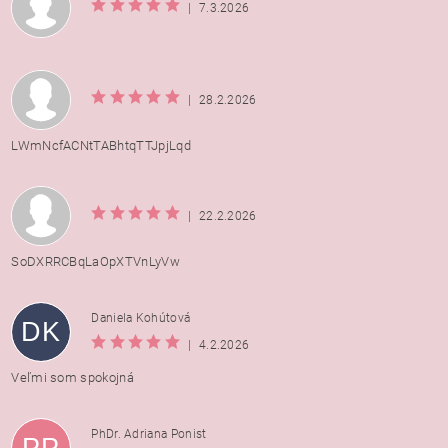
|
7.3.2026
|
28.2.2026
LWmNcfACNtTABhtqTTJpjLqd
|
22.2.2026
SoDXRRCBqLaOpXTVnLyVw
Daniela Kohútová
DK
|
4.2.2026
Veľmi som spokojná
PhDr. Adriana Ponist
PP