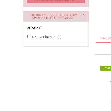
FILTROVANIE PODĽA PARAMETROV,
CHARAKTERISTÍK A VÝROBCOV
ZNAČKY
CYBEX Platinum‏‏
(4)
NAJDR
NOVI