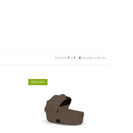
1
1
4
Stránka
z
-
položiek celkom
NOVINKA