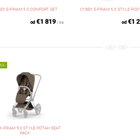
EX E-PRIAM 5.0 COMFORT SET
CYBEX E-PRIAM 5.0 STYLE PO
€1 819
€1 
od
od
/ ks
NKA
X PRIAM 5.0 STYLE POŤAH SEAT
PACK