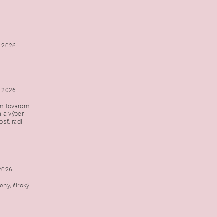
6.2026
5.2026
ým tovarom
á a výber
e s
sť, radi
h
.2026
ny, široký