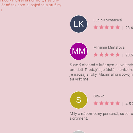
 kočík inglesina komfort, a struny
ničené tak som si objednala pružiny
:)
Lucia Kochanská
LK
|
23.
Miriama Mintaľová
MM
|
20.
Skvelý obchod s krásnym a kvalitn
pre deti. Predajňa je čistá, prehľadn
Vložením hodnotenie súhlasít
je naozaj široký. Maximálna spokojno
podmienkami ochrany osobnýc
sa vrátime.
údajov
Slávka
S
|
4.5
Milý a nápomocný personál, super ce
sortiment.