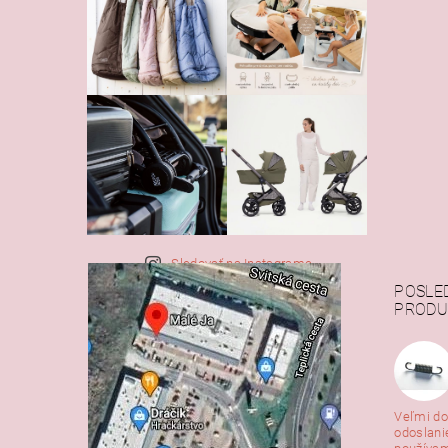
Sledovať na Instagrame
POSLE
PRODU
Veľmi do
odoslani