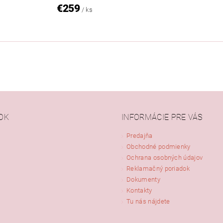
€259
/ ks
OK
INFORMÁCIE PRE VÁS
Predajňa
Obchodné podmienky
Ochrana osobných údajov
Reklamačný poriadok
Dokumenty
Kontakty
Tu nás nájdete