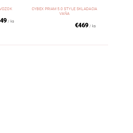
DVOZOK
CYBEX PRIAM 5.0 STYLE SKLADACIA
VAŇA
249
/ ks
€469
/ ks