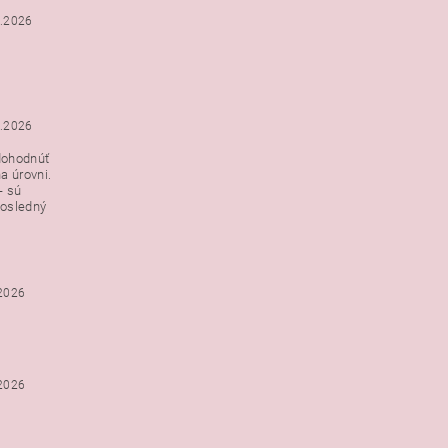
3.2026
3.2026
dohodnúť
a úrovni.
- sú
posledný
.2026
.2026