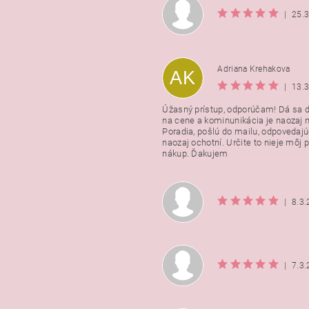
|
25.
Adriana Krehakova
AK
|
13.
Úžasný prístup, odporúčam! Dá sa 
na cene a kominunikácia je naozaj n
Poradia, pošlú do mailu, odpovedajú
naozaj ochotní. Určite to nieje môj 
nákup. Ďakujem
|
8.3
|
7.3