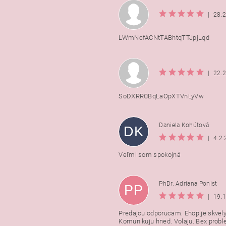
|
28.
LWmNcfACNtTABhtqTTJpjLqd
|
22.
SoDXRRCBqLaOpXTVnLyVw
Daniela Kohútová
DK
|
4.2
Veľmi som spokojná
PhDr. Adriana Ponist
PP
|
19.
Predajcu odporucam. Ehop je skvely
Komunikuju hned. Volaju. Bex probl