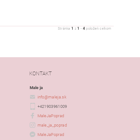
1
1
4
Stránka
z
-
položiek celkom
KONTAKT
Male ja
info
@
maleja.sk
+421903961009
MaleJaPoprad
male_ja_poprad
MaleJaPoprad