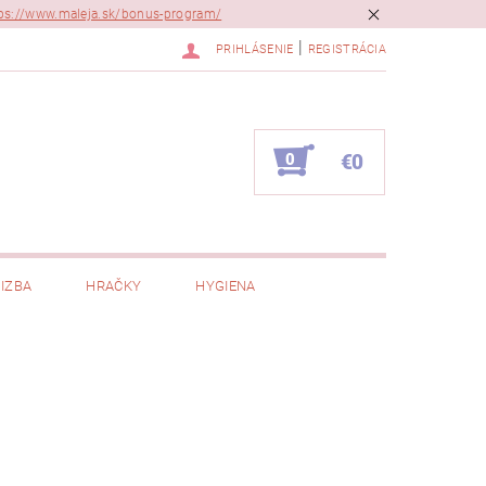
ps://www.maleja.sk/bonus-program/
|
PRIHLÁSENIE
REGISTRÁCIA
0
€0
IZBA
HRAČKY
HYGIENA