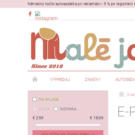
Náhradný kočík/autosedačka pri reklamácii • 5 % po registrác
VÝPREDAJ
ZNAČKY
AUTOSED
BEZPEČNOSŤ
NOSIČE
Znač
NA SKLADE
E-
AKCIA
NOVINKA
€
259
€
1869
POLOŽIEK NA ZOBRAZENIE:
4