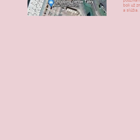
používam
boli už z
a slúžia. 