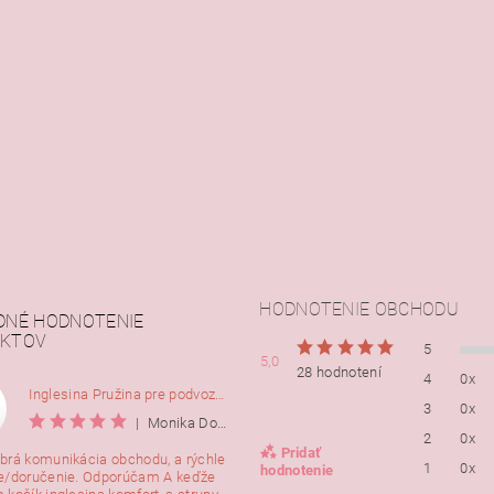
HODNOTENIE OBCHODU
DNÉ HODNOTENIE
KTOV
5
5,0
28 hodnotení
4
0x
Inglesina Pružina pre podvozok Comfort, 2ks
3
0x
|
Monika Dorušáková
2
0x
Pridať
brá komunikácia obchodu, a rýchle
1
0x
hodnotenie
e/doručenie. Odporúčam A keďže