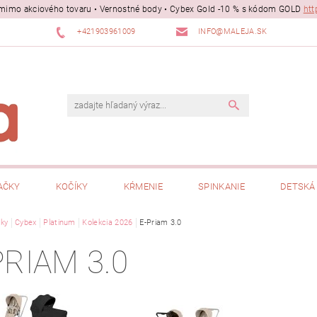
ii mimo akciového tovaru • Vernostné body • Cybex Gold -10 % s kódom GOLD
htt
+421903961009
INFO@MALEJA.SK
AČKY
KOČÍKY
KŔMENIE
SPINKANIE
DETSKÁ 
ky
Cybex
Platinum
Kolekcia 2026
E-Priam 3.0
PRIAM 3.0