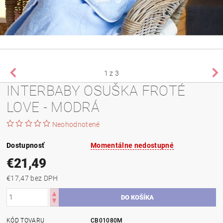
1
z 3
INTERBABY OSUŠKA FROTÉ
LOVE - MODRÁ
Neohodnotené
Dostupnosť
Momentálne nedostupné
€21,49
€17,47 bez DPH
KÓD TOVARU
CB01080M