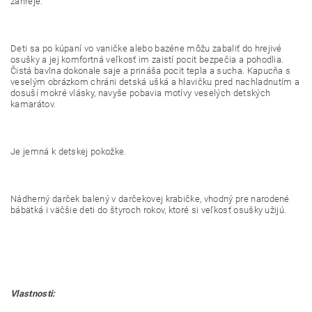
zahreje.
Deti sa po kúpaní vo vaničke alebo bazéne môžu zabaliť do hrejivé
osušky a jej komfortná veľkosť im zaistí pocit bezpečia a pohodlia.
Čistá bavlna dokonale saje a prináša pocit tepla a sucha. Kapucňa s
veselým obrázkom chráni detská ušká a hlavičku pred nachladnutím a
dosuší mokré vlásky, navyše pobavia motívy veselých detských
kamarátov.
Je jemná k detskej pokožke.
Nádherný darček balený v darčekovej krabičke, vhodný pre narodené
bábätká i väčšie deti do štyroch rokov, ktoré si veľkosť osušky užijú.
Vlastnosti: