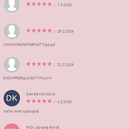
|
7.3.2026
|
28.2.2026
LWmNcfACNtTABhtqTTJpjLqd
|
22.2.2026
SoDXRRCBqLaOpXTVnLyVw
Daniela Kohútová
DK
|
4.2.2026
Veľmi som spokojná
PhDr. Adriana Ponist