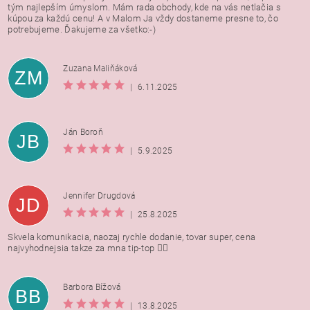
tým najlepším úmyslom. Mám rada obchody, kde na vás netlačia s
kúpou za každú cenu! A v Malom Ja vždy dostaneme presne to, čo
potrebujeme. Ďakujeme za všetko:-)
Zuzana Maliňáková
ZM
|
6.11.2025
Ján Boroň
JB
|
5.9.2025
Jennifer Drugdová
JD
|
25.8.2025
Skvela komunikacia, naozaj rychle dodanie, tovar super, cena
najvyhodnejsia takze za mna tip-top 👍🏻
Barbora Bížová
BB
|
13.8.2025