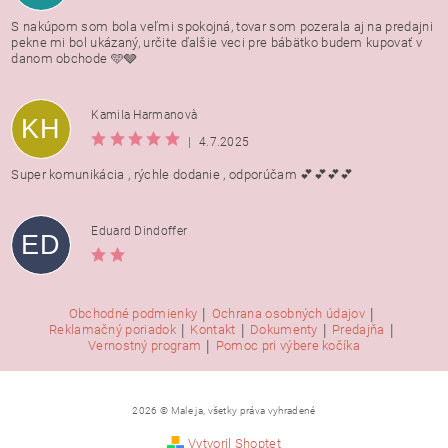
S nakúpom som bola veľmi spokojná, tovar som pozerala aj na predajni
pekne mi bol ukázaný, určite ďalšie veci pre bábätko budem kupovať v
danom obchode 🩵🩶
Kamila Harmanovà
KH
|
4.7.2025
Super komunikácia , rýchle dodanie , odporúčam 💕💕💕💕
Eduard Dindoffer
ED
|
|
Obchodné podmienky
Ochrana osobných údajov
|
|
|
|
Reklamačný poriadok
Kontakt
Dokumenty
Predajňa
|
Vernostný program
Pomoc pri výbere kočíka
2026 © Male ja, všetky práva vyhradené
Vytvoril Shoptet