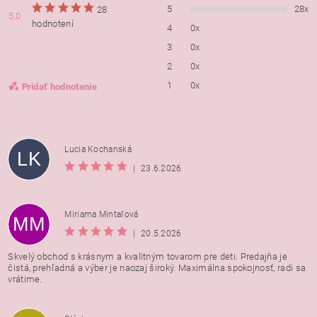
5
28x
28
5,0
hodnotení
4
0x
3
0x
2
0x
1
0x
Pridať hodnotenie
Lucia Kochanská
LK
|
23.6.2026
Miriama Mintaľová
MM
|
20.5.2026
Skvelý obchod s krásnym a kvalitným tovarom pre deti. Predajňa je
čistá, prehľadná a výber je naozaj široký. Maximálna spokojnosť, radi sa
vrátime.
Vložením hodnotenie súhlasíte s
podmienkami ochrany