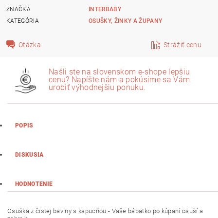
ZNAČKA
INTERBABY
KATEGÓRIA
OSUŠKY, ŽINKY A ŽUPANY
Otázka
Strážiť cenu
Našli ste na slovenskom e-shope lepšiu
cenu? Napíšte nám a pokúsime sa Vám
urobiť výhodnejšiu ponuku.
POPIS
DISKUSIA
HODNOTENIE
Osuška z čistej bavlny s kapucňou - Vaše bábätko po kúpaní osuší a