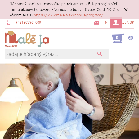
Náhradný kočík/autosedačka pri reklamácii • 5 % po registrácii
mimo akciového tovaru • Vernostné body • Cybex Gold -10 % s
kódom GOLD
https://www.maleja.sk/bonus-program/
+421903961009
INFO@MALEJA.SK
0
€0