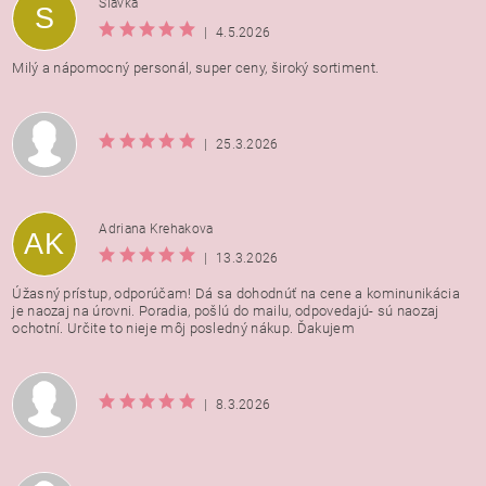
Slávka
S
osobných údajov
|
4.5.2026
Milý a nápomocný personál, super ceny, široký sortiment.
|
25.3.2026
Adriana Krehakova
AK
|
13.3.2026
Úžasný prístup, odporúčam! Dá sa dohodnúť na cene a kominunikácia
je naozaj na úrovni. Poradia, pošlú do mailu, odpovedajú- sú naozaj
ochotní. Určite to nieje môj posledný nákup. Ďakujem
|
8.3.2026