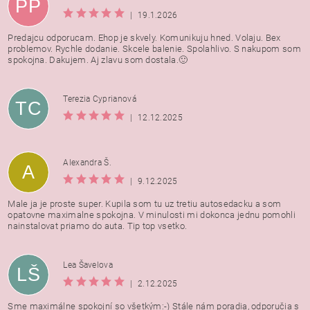
PP
|
19.1.2026
Predajcu odporucam. Ehop je skvely. Komunikuju hned. Volaju. Bex
problemov. Rychle dodanie. Skcele balenie. Spolahlivo. S nakupom som
spokojna. Dakujem. Aj zlavu som dostala.🙂
Terezia Cyprianová
TC
|
12.12.2025
Alexandra Š.
A
|
9.12.2025
Male ja je proste super. Kupila som tu uz tretiu autosedacku a som
opatovne maximalne spokojna. V minulosti mi dokonca jednu pomohli
nainstalovat priamo do auta. Tip top vsetko.
Lea Šavelova
LŠ
|
2.12.2025
Sme maximálne spokojní so všetkým:-) Stále nám poradia, odporučia s