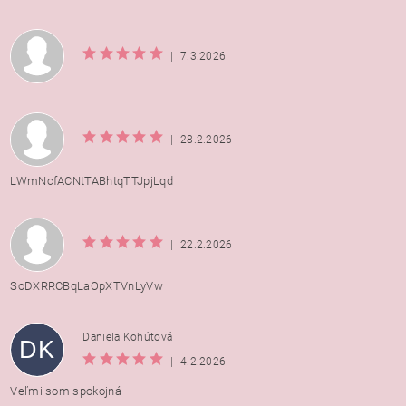
|
7.3.2026
|
28.2.2026
LWmNcfACNtTABhtqTTJpjLqd
|
22.2.2026
SoDXRRCBqLaOpXTVnLyVw
Daniela Kohútová
DK
|
4.2.2026
Veľmi som spokojná