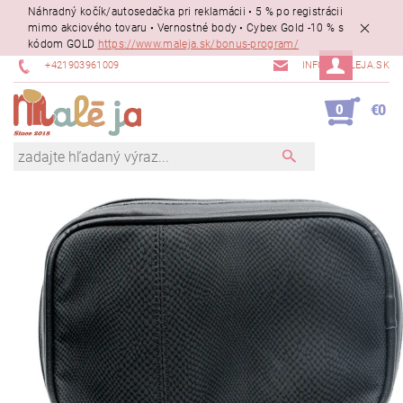
Náhradný kočík/autosedačka pri reklamácii • 5 % po registrácii
mimo akciového tovaru • Vernostné body • Cybex Gold -10 % s
kódom GOLD
https://www.maleja.sk/bonus-program/
+421903961009
INFO@MALEJA.SK
0
€0