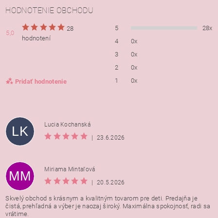
HODNOTENIE OBCHODU
5
28x
28
5,0
hodnotení
4
0x
3
0x
2
0x
1
0x
Pridať hodnotenie
Lucia Kochanská
LK
|
23.6.2026
Miriama Mintaľová
MM
|
20.5.2026
Skvelý obchod s krásnym a kvalitným tovarom pre deti. Predajňa je
čistá, prehľadná a výber je naozaj široký. Maximálna spokojnosť, radi sa
vrátime.