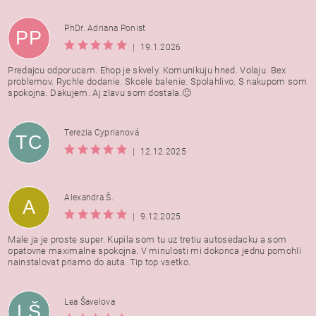
PhDr. Adriana Ponist
PP
|
19.1.2026
Predajcu odporucam. Ehop je skvely. Komunikuju hned. Volaju. Bex
problemov. Rychle dodanie. Skcele balenie. Spolahlivo. S nakupom som
spokojna. Dakujem. Aj zlavu som dostala.🙂
Terezia Cyprianová
TC
|
12.12.2025
Alexandra Š.
A
|
9.12.2025
Male ja je proste super. Kupila som tu uz tretiu autosedacku a som
opatovne maximalne spokojna. V minulosti mi dokonca jednu pomohli
nainstalovat priamo do auta. Tip top vsetko.
Lea Šavelova
LŠ