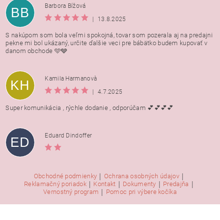
Barbora Bížová
BB
|
13.8.2025
S nakúpom som bola veľmi spokojná, tovar som pozerala aj na predajni
pekne mi bol ukázaný, určite ďalšie veci pre bábätko budem kupovať v
danom obchode 🩵🩶
Kamila Harmanovà
KH
|
4.7.2025
Super komunikácia , rýchle dodanie , odporúčam 💕💕💕💕
Eduard Dindoffer
ED
|
|
Obchodné podmienky
Ochrana osobných údajov
|
|
|
|
Reklamačný poriadok
Kontakt
Dokumenty
Predajňa
|
Vernostný program
Pomoc pri výbere kočíka