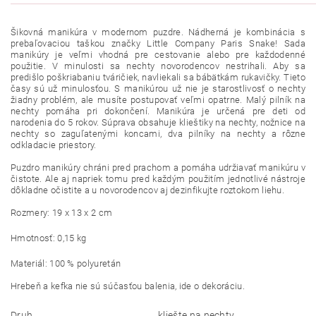
Šikovná manikúra v modernom puzdre. Nádherná
je kombinácia s
prebaľovaciou taškou značky Little Company Paris Snake!
Sada
manikúry je veľmi vhodná pre cestovanie alebo pre každodenné
použitie. V minulosti
sa nechty novorodencov nestrihali.
Aby sa
predišlo poškriabaniu tváričiek, navliekali sa bábätkám rukavičky.
Tieto
časy sú už minulosťou.
S manikúrou už nie je starostlivosť o nechty
žiadny problém, ale musíte postupovať veľmi opatrne.
Malý pilník na
nechty pomáha pri dokončení.
Manikúra je určená pre deti od
narodenia do 5 rokov.
Súprava obsahuje klieštiky na nechty, nožnice na
nechty so zaguľatenými koncami, dva pilníky na nechty a rôzne
odkladacie priestory.
Puzdro manikúry chráni pred prachom a pomáha udržiavať manikúru v
čistote.
Ale aj napriek tomu pred každým použitím jednotlivé nástroje
dôkladne očistite a u novorodencov aj dezinfikujte roztokom liehu.
Rozmery: 19 x 13 x 2 cm
Hmotnosť: 0,15 kg
Materiál: 100 % polyuretán
Hrebeň a kefka nie sú súčasťou balenia, ide o dekoráciu.
Druh
kliešte na nechty