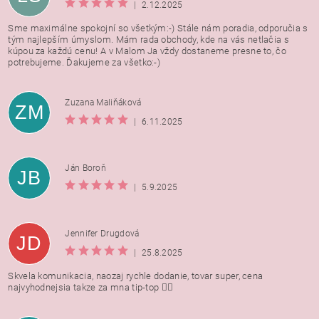
|
2.12.2025
Sme maximálne spokojní so všetkým:-) Stále nám poradia, odporučia s
tým najlepším úmyslom. Mám rada obchody, kde na vás netlačia s
kúpou za každú cenu! A v Malom Ja vždy dostaneme presne to, čo
potrebujeme. Ďakujeme za všetko:-)
Zuzana Maliňáková
ZM
|
6.11.2025
Ján Boroň
JB
|
5.9.2025
Jennifer Drugdová
JD
|
25.8.2025
Skvela komunikacia, naozaj rychle dodanie, tovar super, cena
najvyhodnejsia takze za mna tip-top 👍🏻