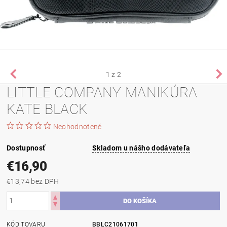
1
z 2
LITTLE COMPANY MANIKÚRA
KATE BLACK
Neohodnotené
Dostupnosť
Skladom u nášho dodávateľa
€16,90
€13,74 bez DPH
KÓD TOVARU
BBLC21061701