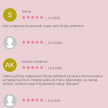
Vložením hodnotenie súhlasíte s
podmienkami ochrany
Slávka
S
osobných údajov
|
4.5.2026
Milý a nápomocný personál, super ceny, široký sortiment.
|
25.3.2026
Adriana Krehakova
AK
|
13.3.2026
Úžasný prístup, odporúčam! Dá sa dohodnúť na cene a kominunikácia
je naozaj na úrovni. Poradia, pošlú do mailu, odpovedajú- sú naozaj
ochotní. Určite to nieje môj posledný nákup. Ďakujem
|
8.3.2026