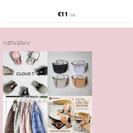
€11
/ ks
INSTAGRAM