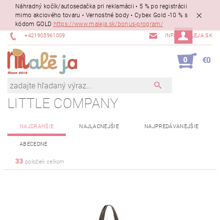
Náhradný kočík/autosedačka pri reklamácii • 5 % po registrácii
mimo akciového tovaru • Vernostné body • Cybex Gold -10 % s
kódom GOLD
https://www.maleja.sk/bonus-program/
+421903961009
INFO@MALEJA.SK
0
€0
LITTLE COMPANY
NAJDRAHŠIE
NAJLACNEJŠIE
NAJPREDÁVANEJŠIE
ABECEDNE
33
položiek celkom