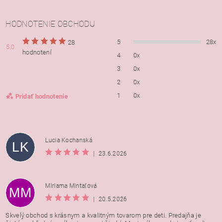
HODNOTENIE OBCHODU
5
28x
28
5,0
hodnotení
4
0x
3
0x
2
0x
1
0x
Pridať hodnotenie
Lucia Kochanská
LK
|
23.6.2026
Miriama Mintaľová
MM
|
20.5.2026
Skvelý obchod s krásnym a kvalitným tovarom pre deti. Predajňa je