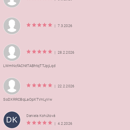
|
7.3.2026
|
28.2.2026
LWmNcfACNtTABhtqTTJpjLqd
|
22.2.2026
SoDXRRCBqLaOpXTVnLyVw
Daniela Kohútová
DK
|
4.2.2026