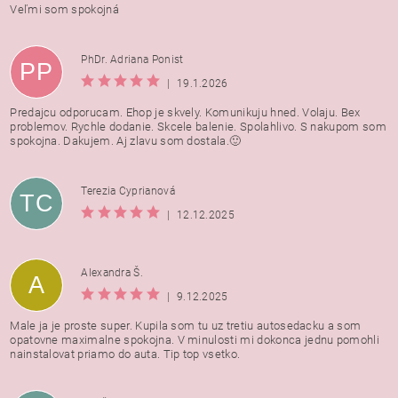
Veľmi som spokojná
PhDr. Adriana Ponist
PP
|
19.1.2026
Predajcu odporucam. Ehop je skvely. Komunikuju hned. Volaju. Bex
problemov. Rychle dodanie. Skcele balenie. Spolahlivo. S nakupom som
spokojna. Dakujem. Aj zlavu som dostala.🙂
Terezia Cyprianová
TC
|
12.12.2025
Alexandra Š.
A
|
9.12.2025
Male ja je proste super. Kupila som tu uz tretiu autosedacku a som
opatovne maximalne spokojna. V minulosti mi dokonca jednu pomohli
nainstalovat priamo do auta. Tip top vsetko.