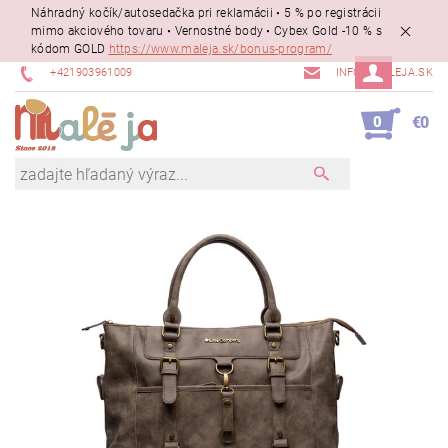
Náhradný kočík/autosedačka pri reklamácii • 5 % po registrácii
mimo akciového tovaru • Vernostné body • Cybex Gold -10 % s
kódom GOLD
https://www.maleja.sk/bonus-program/
+421903961009
INFO@MALEJA.SK
0
€0