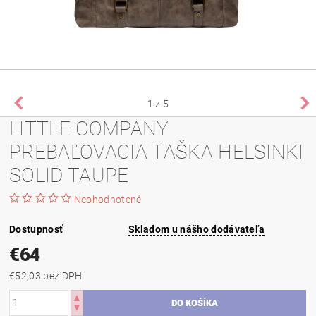
1
z 5
LITTLE COMPANY
PREBAĽOVACIA TAŠKA HELSINKI
SOLID TAUPE
Neohodnotené
Dostupnosť
Skladom u nášho dodávateľa
€64
€52,03 bez DPH