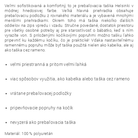
Veľmi sofistikovaná a komfortný, to je prebaľovacia taška Helsinki v
módnej hnedosivej farbe. Veľká hlavná priehradka obsahuje
prebaľovaciu podložku z rovnakého materiálu a je vybavená mnohými
menšími priehradkami. Okrem toho má taška niekoľko ďalších
oddielov na zips vpredu i vzadu. Stručne povedané, dostatok priestoru
pre všetky osobné potreby aj pre starostlivosť o bábätko, keď s ním
vyrazíte von. S priloženými kočíkovými popruhmi možno tašku ľahko
pripevniť ku každému kočíku, čo je praktické! Vďaka nastaviteľnému
ramennému popruhu môže byť taška použitá nielen ako kabelka, ale aj
ako taška cez rameno.
veľmi priestranná a pritom veľmi ľahká
viac spôsobov využitia, ako kabelka alebo taška cez rameno
vrátane prebaľovacej podložky
pripevňovacie popruhy na kočík
nevyzerá ako prebaľovacia taška
Materiál: 100 % polyuretán