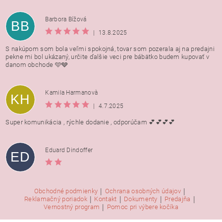
Barbora Bížová
BB
|
13.8.2025
S nakúpom som bola veľmi spokojná, tovar som pozerala aj na predajni
pekne mi bol ukázaný, určite ďalšie veci pre bábätko budem kupovať v
danom obchode 🩵🩶
Kamila Harmanovà
KH
|
4.7.2025
Super komunikácia , rýchle dodanie , odporúčam 💕💕💕💕
Eduard Dindoffer
ED
|
|
Obchodné podmienky
Ochrana osobných údajov
|
|
|
|
Reklamačný poriadok
Kontakt
Dokumenty
Predajňa
|
Vernostný program
Pomoc pri výbere kočíka