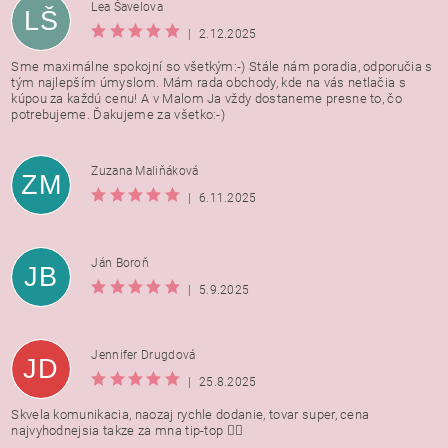
Lea Šavelova
LŠ
|
2.12.2025
Sme maximálne spokojní so všetkým:-) Stále nám poradia, odporučia s
tým najlepším úmyslom. Mám rada obchody, kde na vás netlačia s
kúpou za každú cenu! A v Malom Ja vždy dostaneme presne to, čo
potrebujeme. Ďakujeme za všetko:-)
Zuzana Maliňáková
ZM
|
6.11.2025
Ján Boroň
JB
|
5.9.2025
Jennifer Drugdová
JD
|
25.8.2025
Skvela komunikacia, naozaj rychle dodanie, tovar super, cena
najvyhodnejsia takze za mna tip-top 👍🏻