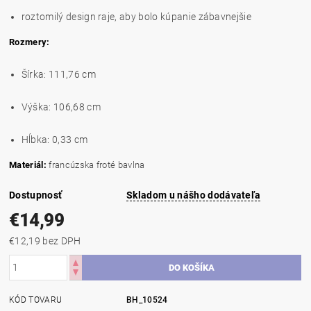
roztomilý design raje, aby bolo kúpanie zábavnejšie
Rozmery:
Šírka: 111,76 cm
Výška: 106,68 cm
Hĺbka: 0,33 cm
Materiál:
francúzska froté bavlna
Dostupnosť
Skladom u nášho dodávateľa
€14,99
€12,19 bez DPH
KÓD TOVARU
BH_10524