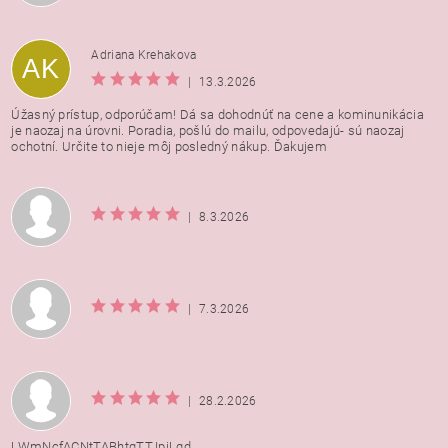
Adriana Krehakova
AK
|
13.3.2026
Úžasný prístup, odporúčam! Dá sa dohodnúť na cene a kominunikácia
je naozaj na úrovni. Poradia, pošlú do mailu, odpovedajú- sú naozaj
ochotní. Určite to nieje môj posledný nákup. Ďakujem
|
8.3.2026
|
7.3.2026
|
28.2.2026
LWmNcfACNtTABhtqTTJpjLqd