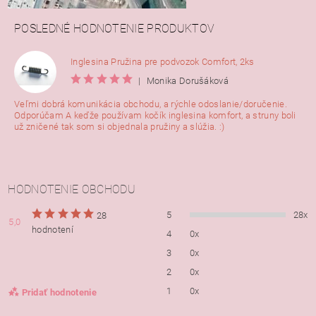
POSLEDNÉ HODNOTENIE PRODUKTOV
Inglesina Pružina pre podvozok Comfort, 2ks
|
Monika Dorušáková
Veľmi dobrá komunikácia obchodu, a rýchle odoslanie/doručenie.
Odporúčam A keďže používam kočík inglesina komfort, a struny boli
už zničené tak som si objednala pružiny a slúžia. :)
HODNOTENIE OBCHODU
5
28x
28
5,0
hodnotení
4
0x
3
0x
2
0x
1
0x
Pridať hodnotenie