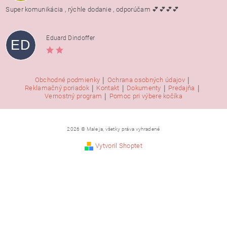
Super komunikácia , rýchle dodanie , odporúčam 💕💕💕💕
Eduard Dindoffer
ED
|
|
Obchodné podmienky
Ochrana osobných údajov
|
|
|
|
Reklamačný poriadok
Kontakt
Dokumenty
Predajňa
|
Vernostný program
Pomoc pri výbere kočíka
2026 © Male ja, všetky práva vyhradené
Vytvoril Shoptet