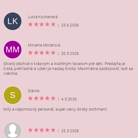
Lucia Kochanská
LK
|
23.6.2026
Miriama Mintaľová
MM
|
20.5.2026
Skvelý obchod s krásnym a kvalitným tovarom pre deti. Predajňa je
čistá, prehľadná a výber je naozaj široký. Maximálna spokojnosť, radi sa
vrátime.
Vložením hodnotenie súhlasíte s
podmienkami ochrany
Slávka
S
osobných údajov
|
4.5.2026
Milý a nápomocný personál, super ceny, široký sortiment.
|
25.3.2026