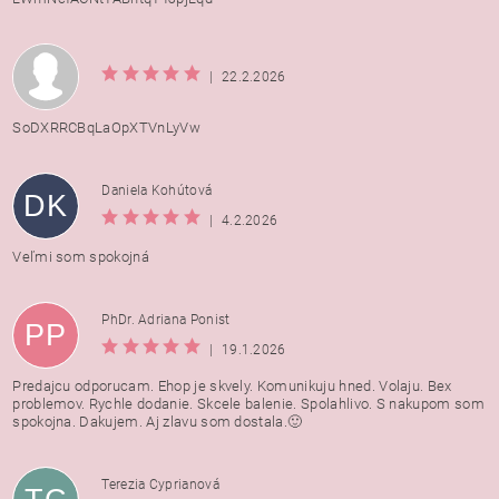
|
22.2.2026
SoDXRRCBqLaOpXTVnLyVw
Daniela Kohútová
DK
|
4.2.2026
Veľmi som spokojná
PhDr. Adriana Ponist
PP
|
19.1.2026
Predajcu odporucam. Ehop je skvely. Komunikuju hned. Volaju. Bex
problemov. Rychle dodanie. Skcele balenie. Spolahlivo. S nakupom som
spokojna. Dakujem. Aj zlavu som dostala.🙂
Terezia Cyprianová