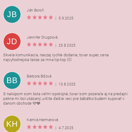
Ján Boroň
JB
|
5.9.2025
Jennifer Drugdová
JD
|
25.8.2025
Skvela komunikacia, naozaj rychle dodanie, tovar super, cena
najvyhodnejsia takze za mna tip-top 👍🏻
Barbora Bížová
BB
|
13.8.2025
S nakúpom som bola veľmi spokojná, tovar som pozerala aj na predajni
pekne mi bol ukázaný, určite ďalšie veci pre bábätko budem kupovať v
danom obchode 🩵🩶
Kamila Harmanovà
KH
|
4.7.2025