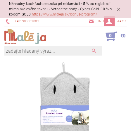
Náhradný kočík/autosedačka pri reklamácii • 5 % po registrácii
mimo akciového tovaru • Vernostné body • Cybex Gold -10 % s
kódom GOLD
https://www.maleja.sk/bonus-program/
+421903961009
INFO@MALEJA.SK
0
€0