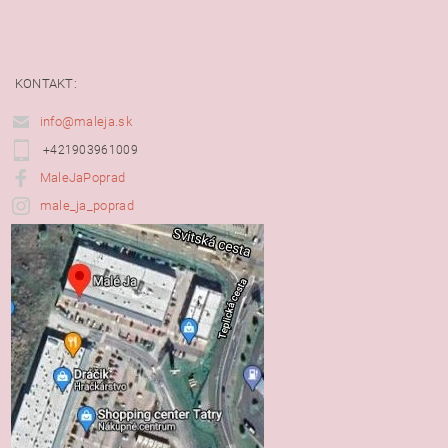
KONTAKT:
info@maleja.sk
+421903961009
MaleJaPoprad
male_ja_poprad