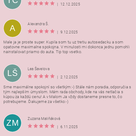
TC
|
12.12.2025
Alexandra Š.
A
|
9.12.2025
Male ja je proste super. Kupila som tu uz tretiu autosedacku a som
opatovne maximalne spokojna. V minulosti mi dokonca jednu pomohli
nainstalovat priamo do auta. Tip top vsetko.
Lea Šavelova
LŠ
|
2.12.2025
Sme maximálne spokojní so všetkým:-) Stále nám poradia, odporučia s
tým najlepším úmyslom. Mám rada obchody, kde na vás netlačia s
kúpou za každú cenu! A v Malom Ja vždy dostaneme presne to, čo
potrebujeme. Ďakujeme za všetko:-)
Zuzana Maliňáková
ZM
|
6.11.2025