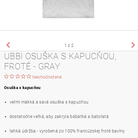
1
z 2
UBBI OSUŠKA S KAPUCŇOU,
FROTÉ - GRAY
Neohodnotené
Osuška s kapucňou
veľmi mäkká a savá osuška s kapucňou
dostatočne veľká, aby zakryla bábätká a batoľatá
ľahká údržba - vyrobená zo 100% francúzskej froté bavlny