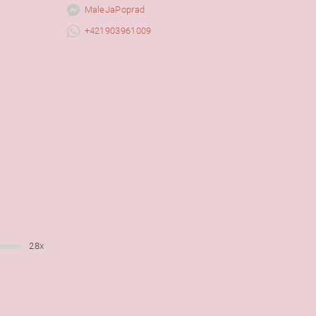
MaleJaPoprad
+421903961009
28x