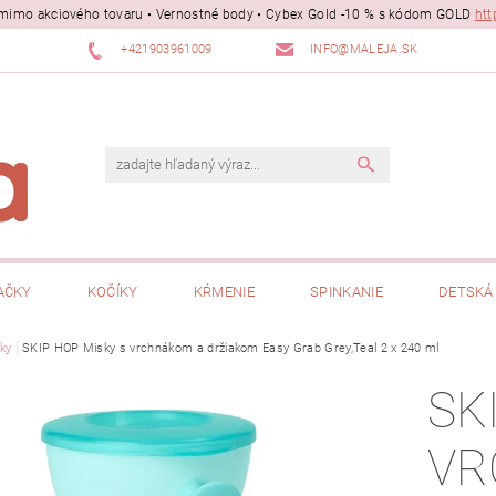
ii mimo akciového tovaru • Vernostné body • Cybex Gold -10 % s kódom GOLD
htt
+421903961009
INFO@MALEJA.SK
AČKY
KOČÍKY
KŔMENIE
SPINKANIE
DETSKÁ 
ky
SKIP HOP Misky s vrchnákom a držiakom Easy Grab Grey,Teal 2 x 240 ml
SK
VR