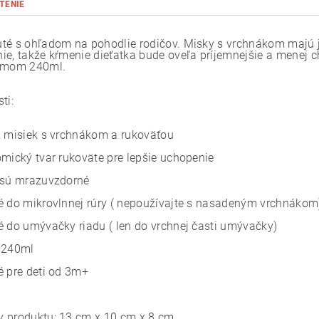
TENIE
té s ohľadom na pohodlie rodičov. Misky s vrchnákom majú 
ie, takže kŕmenie dieťatka bude oveľa príjemnejšie a menej 
jemom 240ml.
ti:
2 misiek s vrchnákom a rukoväťou
omický tvar rukoväte pre lepšie uchopenie
 sú mrazuvzdorné
é do mikrovlnnej rúry ( nepoužívajte s nasadeným vrchnákom
é do umývačky riadu ( len do vrchnej časti umývačky)
 240ml
é pre deti od 3m+
 produktu: 13 cm x 10 cm x 8 cm