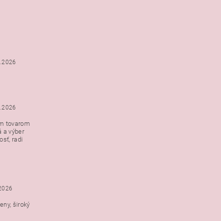
6.2026
5.2026
ým tovarom
á a výber
e s
sť, radi
h
.2026
ny, široký