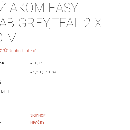
ŽIAKOM EASY
AB GREY,TEAL 2 X
0 ML
Neohodnotené
na
€10,15
€5,20
(–51 %)
5
 bez DPH
SKIPHOP
A
HRAČKY