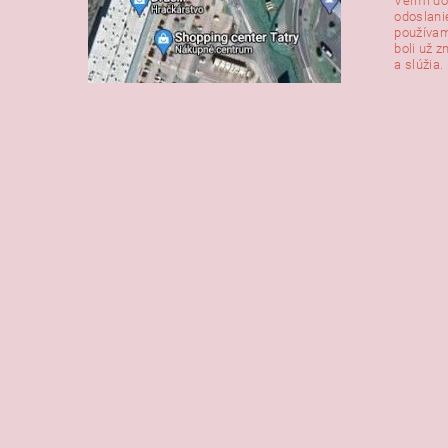
Veľmi do
odoslani
používam
boli už z
a slúžia. 