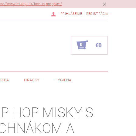
ps://www.maleja.sk/bonus-program/
|
PRIHLÁSENIE
REGISTRÁCIA
0
€0
IZBA
HRAČKY
HYGIENA
IP HOP MISKY S
CHNÁKOM A