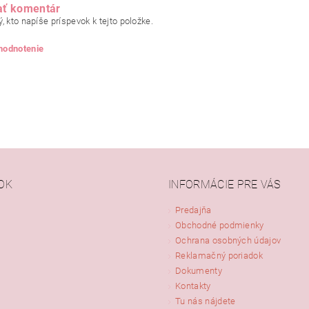
ať komentár
, kto napíše príspevok k tejto položke.
 hodnotenie
OK
INFORMÁCIE PRE VÁS
Predajňa
Obchodné podmienky
ním hodnotenie súhlasíte s
podmienkami ochrany osobných údajov
Ochrana osobných údajov
Reklamačný poriadok
Dokumenty
Kontakty
Tu nás nájdete