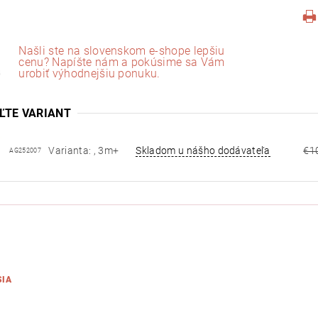
Našli ste na slovenskom e-shope lepšiu
cenu? Napíšte nám a pokúsime sa Vám
urobiť výhodnejšiu ponuku.
ĽTE VARIANT
Varianta: , 3m+
Skladom u nášho dodávateľa
€1
AG252007
SIA