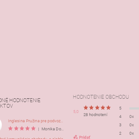
HODNOTENIE OBCHODU
DNÉ HODNOTENIE
KTOV
5
5,0
28 hodnotení
4
0x
Inglesina Pružina pre podvozok Comfort, 2ks
3
0x
|
Monika Dorušáková
2
0x
Pridať