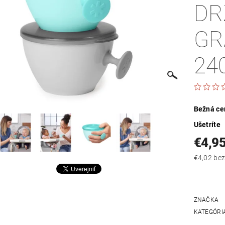
DR
GR
24
Bežná ce
Ušetríte
€4,9
€4,02
ZNAČKA
KATEGÓRI