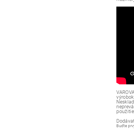
VAROVAN
výrobok
Nesklad
neprevá
použitie
Dodávat
Buďte prvý