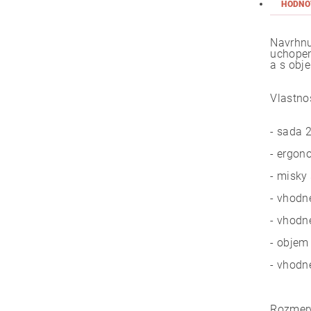
HODNO
Navrhnu
uchopen
a s ob
Vlastnos
- sada 
- ergon
- misky
- vhodn
- vhodn
- objem
- vhodn
Rozmery