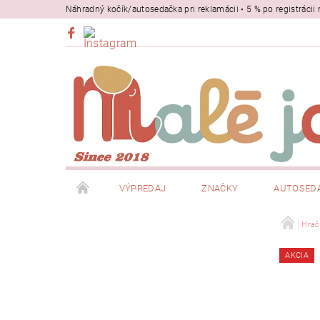
Náhradný kočík/autosedačka pri reklamácii • 5 % po registrác
VÝPREDAJ
ZNAČKY
AUTOSED
BEZPEČNOSŤ
NOSIČE
Hrač
AKCIA