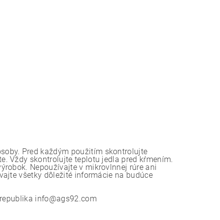
soby. Pred každým použitím skontrolujte
. Vždy skontrolujte teplotu jedla pred kŕmením.
ýrobok. Nepoužívajte v mikrovlnnej rúre ani
vajte všetky dôležité informácie na budúce
á republika info@ags92.com