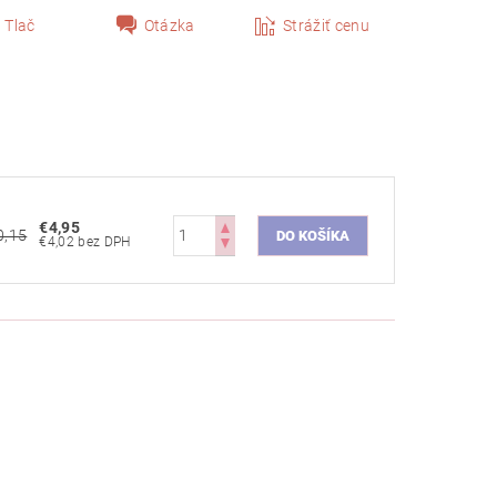
Tlač
Otázka
Strážiť cenu
€4,95
0,15
€4,02 bez DPH