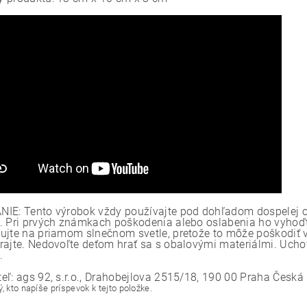
IE: Tento výrobok vždy používajte pod dohľadom dospelej o
. Pri prvých známkach poškodenia alebo oslabenia ho vyhoďte
ujte na priamom slnečnom svetle, pretože to môže poškodiť v
rajte. Nedovoľte deťom hrať sa s obalovými materiálmi. Ucho
.
eľ: ags 92, s.r.o., Drahobejlova 2515/18, 190 00 Praha Česk
, kto napíše príspevok k tejto položke.