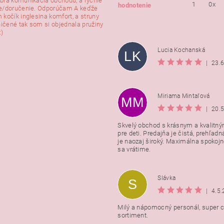
brá komunikácia obchodu, a rýchle
1
0x
hodnotenie
e/doručenie. Odporúčam A keďže
 kočík inglesina komfort, a struny
ničené tak som si objednala pružiny
:)
Lucia Kochanská
LK
|
23.
Miriama Mintaľová
MM
|
20.
Skvelý obchod s krásnym a kvalitn
pre deti. Predajňa je čistá, prehľadn
Vložením hodnotenie súhlasít
je naozaj široký. Maximálna spokojno
podmienkami ochrany osobnýc
sa vrátime.
údajov
Slávka
S
|
4.5
Milý a nápomocný personál, super ce
sortiment.