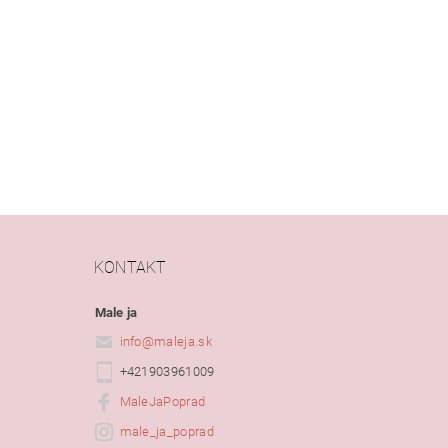
KONTAKT
Male ja
info
@
maleja.sk
+421903961009
MaleJaPoprad
male_ja_poprad