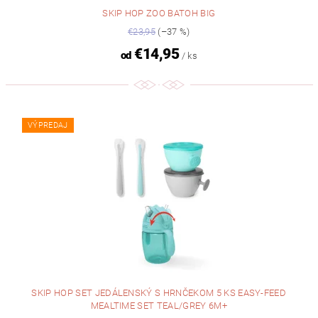
SKIP HOP ZOO BATOH BIG
€23,95
(–37 %)
€14,95
od
/ ks
VÝPREDAJ
SKIP HOP SET JEDÁLENSKÝ S HRNČEKOM 5 KS EASY-FEED
MEALTIME SET TEAL/GREY 6M+