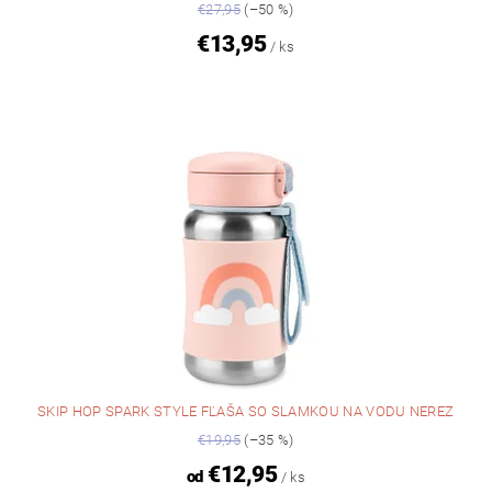
€27,95
(–50 %)
€13,95
/ ks
SKIP HOP SPARK STYLE FĽAŠA SO SLAMKOU NA VODU NEREZ
€19,95
(–35 %)
€12,95
od
/ ks