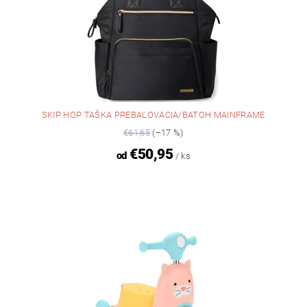
SKIP HOP TAŠKA PREBAĽOVACIA/BATOH MAINFRAME
€61,65
(–17 %)
€50,95
od
/ ks