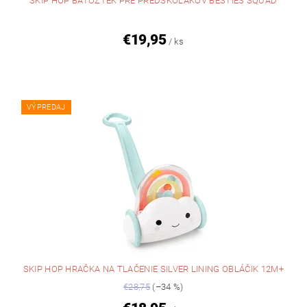
SKIP HOP BATÔŽTEK PRE PREDŠKOLÁKOV BESTIES SQUAD
€19,95
/ ks
VÝPREDAJ
SKIP HOP HRAČKA NA TLAČENIE SILVER LINING OBLÁČIK 12M+
€28,75
(–34 %)