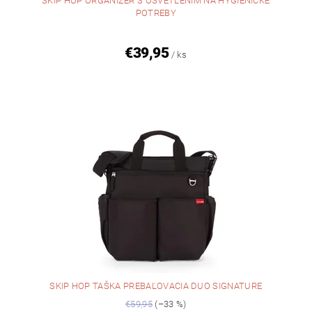
SKIP HOP ORGANIZÉR S OSVETLENÍM NA HYGIENICKÉ
POTREBY
€39,95
/ ks
SKIP HOP TAŠKA PREBAĽOVACIA DUO SIGNATURE
€59,95
(–33 %)