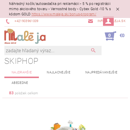
Náhradný kočík/autosedačka pri reklamácii • 5 % po registrácii
mimo akciového tovaru • Vernostné body • Cybex Gold -10 % s
kódom GOLD
https://www.maleja.sk/bonus-program/
+421903961009
INFO@MALEJA.SK
0
€0
SKIPHOP
NAJDRAHŠIE
NAJLACNEJŠIE
NAJPREDÁVANEJŠIE
ABECEDNE
83
položiek celkom