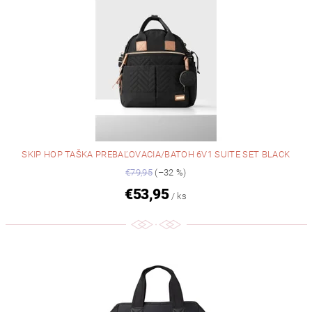
SKIP HOP TAŠKA PREBAĽOVACIA/BATOH 6V1 SUITE SET BLACK
€79,95
(–32 %)
€53,95
/ ks