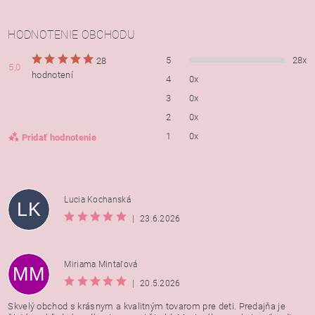
HODNOTENIE OBCHODU
5
28x
28
5,0
hodnotení
4
0x
3
0x
2
0x
1
0x
Pridať hodnotenie
Lucia Kochanská
LK
|
23.6.2026
Miriama Mintaľová
MM
|
20.5.2026
Skvelý obchod s krásnym a kvalitným tovarom pre deti. Predajňa je