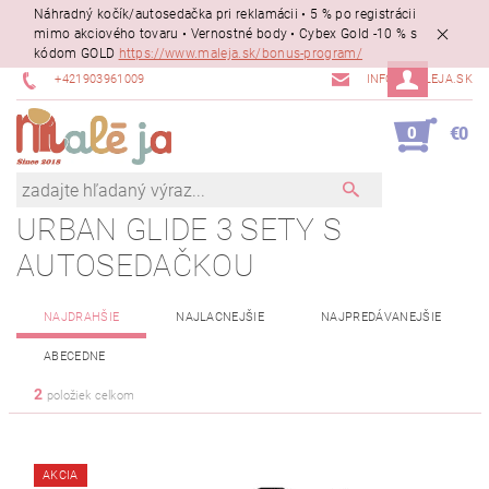
Náhradný kočík/autosedačka pri reklamácii • 5 % po registrácii
mimo akciového tovaru • Vernostné body • Cybex Gold -10 % s
kódom GOLD
https://www.maleja.sk/bonus-program/
+421903961009
INFO@MALEJA.SK
0
€0
URBAN GLIDE 3 SETY S
AUTOSEDAČKOU
NAJDRAHŠIE
NAJLACNEJŠIE
NAJPREDÁVANEJŠIE
ABECEDNE
2
položiek celkom
AKCIA