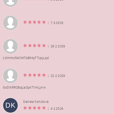
|
7.3.2026
|
28.2.2026
LWmNcfACNtTABhtqTTJpjLqd
|
22.2.2026
SoDXRRCBqLaOpXTVnLyVw
Daniela Kohútová
DK
|
4.2.2026