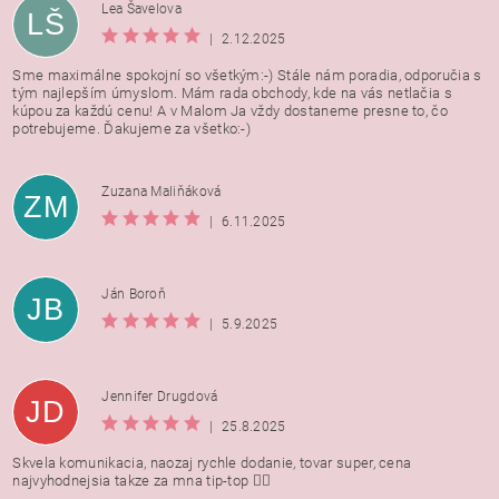
Lea Šavelova
LŠ
|
2.12.2025
Sme maximálne spokojní so všetkým:-) Stále nám poradia, odporučia s
tým najlepším úmyslom. Mám rada obchody, kde na vás netlačia s
kúpou za každú cenu! A v Malom Ja vždy dostaneme presne to, čo
potrebujeme. Ďakujeme za všetko:-)
Zuzana Maliňáková
ZM
|
6.11.2025
Ján Boroň
JB
|
5.9.2025
Jennifer Drugdová
JD
|
25.8.2025
Skvela komunikacia, naozaj rychle dodanie, tovar super, cena
najvyhodnejsia takze za mna tip-top 👍🏻