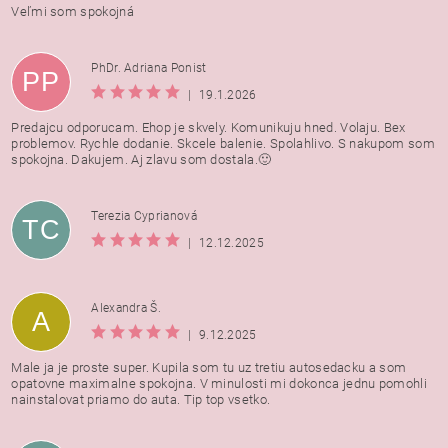
Veľmi som spokojná
PhDr. Adriana Ponist
PP
|
19.1.2026
Predajcu odporucam. Ehop je skvely. Komunikuju hned. Volaju. Bex
problemov. Rychle dodanie. Skcele balenie. Spolahlivo. S nakupom som
spokojna. Dakujem. Aj zlavu som dostala.🙂
Terezia Cyprianová
TC
|
12.12.2025
Alexandra Š.
A
|
9.12.2025
Male ja je proste super. Kupila som tu uz tretiu autosedacku a som
opatovne maximalne spokojna. V minulosti mi dokonca jednu pomohli
nainstalovat priamo do auta. Tip top vsetko.