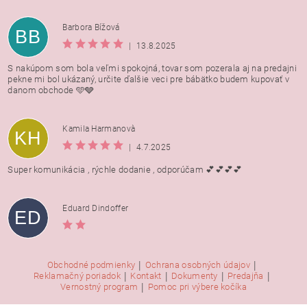
Barbora Bížová
BB
|
13.8.2025
S nakúpom som bola veľmi spokojná, tovar som pozerala aj na predajni
pekne mi bol ukázaný, určite ďalšie veci pre bábätko budem kupovať v
danom obchode 🩵🩶
Kamila Harmanovà
KH
|
4.7.2025
Super komunikácia , rýchle dodanie , odporúčam 💕💕💕💕
Eduard Dindoffer
ED
|
|
Obchodné podmienky
Ochrana osobných údajov
|
|
|
|
Reklamačný poriadok
Kontakt
Dokumenty
Predajňa
|
Vernostný program
Pomoc pri výbere kočíka