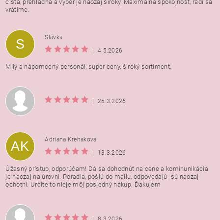
čistá, prehľadná a výber je naozaj široký. Maximálna spokojnosť, radi sa
vrátime.
Vložením hodnotenie súhlasíte s
podmienkami ochrany
Slávka
S
osobných údajov
|
4.5.2026
Milý a nápomocný personál, super ceny, široký sortiment.
|
25.3.2026
Adriana Krehakova
AK
|
13.3.2026
Úžasný prístup, odporúčam! Dá sa dohodnúť na cene a kominunikácia
je naozaj na úrovni. Poradia, pošlú do mailu, odpovedajú- sú naozaj
ochotní. Určite to nieje môj posledný nákup. Ďakujem
|
8.3.2026