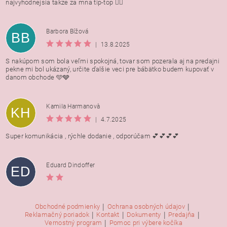
najvyhodnejsia takze za mna tip-top 👍🏻
Barbora Bížová
BB
|
13.8.2025
S nakúpom som bola veľmi spokojná, tovar som pozerala aj na predajni
pekne mi bol ukázaný, určite ďalšie veci pre bábätko budem kupovať v
danom obchode 🩵🩶
Kamila Harmanovà
KH
|
4.7.2025
Super komunikácia , rýchle dodanie , odporúčam 💕💕💕💕
Eduard Dindoffer
ED
|
|
Obchodné podmienky
Ochrana osobných údajov
|
|
|
|
Reklamačný poriadok
Kontakt
Dokumenty
Predajňa
|
Vernostný program
Pomoc pri výbere kočíka