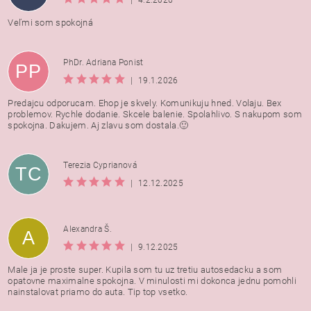
|
4.2.2026
Veľmi som spokojná
PhDr. Adriana Ponist
PP
|
19.1.2026
Predajcu odporucam. Ehop je skvely. Komunikuju hned. Volaju. Bex
problemov. Rychle dodanie. Skcele balenie. Spolahlivo. S nakupom som
spokojna. Dakujem. Aj zlavu som dostala.🙂
Terezia Cyprianová
TC
|
12.12.2025
Alexandra Š.
A
|
9.12.2025
Male ja je proste super. Kupila som tu uz tretiu autosedacku a som
opatovne maximalne spokojna. V minulosti mi dokonca jednu pomohli
nainstalovat priamo do auta. Tip top vsetko.