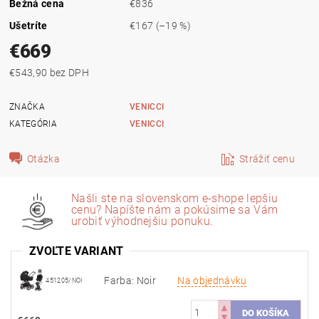
Bežná cena
€836
Ušetríte
€167
(–19 %)
€669
€543,90 bez DPH
ZNAČKA
VENICCI
KATEGÓRIA
VENICCI
Otázka
Strážiť cenu
Našli ste na slovenskom e-shope lepšiu
cenu? Napíšte nám a pokúsime sa Vám
urobiť výhodnejšiu ponuku.
ZVOĽTE VARIANT
Farba: Noir
Na objednávku
451205/NOI