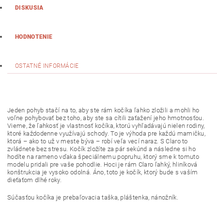
DISKUSIA
HODNOTENIE
OSTATNÉ INFORMÁCIE
Jeden pohyb stačí na to, aby ste rám kočíka ľahko zložili a mohli ho
voľne pohybovať bez toho, aby ste sa cítili zaťažení jeho hmotnosťou.
Vieme, že ľahkosť je vlastnosť kočíka, ktorú vyhľadávajú nielen rodiny,
ktoré každodenne využívajú schody. To je výhoda pre každú mamičku,
ktorá – ako to už v meste býva – robí veľa vecí naraz. S Claro to
zvládnete bez stresu. Kočík zložíte za pár sekúnd a následne si ho
hodíte na rameno vďaka špeciálnemu popruhu, ktorý sme k tomuto
modelu pridali pre vaše pohodlie. Hoci je rám Claro ľahký, hliníková
konštrukcia je vysoko odolná. Áno, toto je kočík, ktorý bude s vaším
dieťaťom dlhé roky.
Súčasťou kočíka je prebaľovacia taška, pláštenka, nánožník.