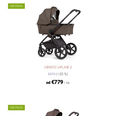
NOVINKA
VENICCI UPLINE 2
€979
(–20 %)
€779
od
/ ks
NOVINKA