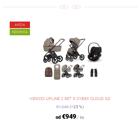
AKCIA
NOVINKA
VENICCI UPLINE 2 SET S CYBEX CLOUD G3
€1 245
(–25 %)
€949
od
/ ks