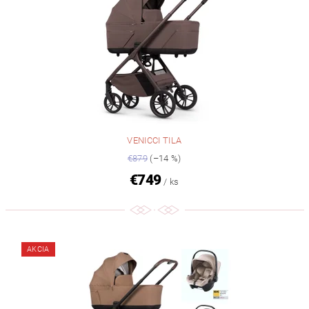
VENICCI TILA
€879
(–14 %)
€749
/ ks
AKCIA