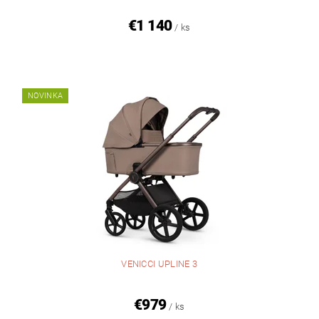
€1 140
/ ks
NOVINKA
VENICCI UPLINE 3
€979
/ ks