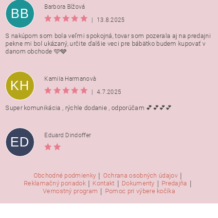
Barbora Bížová
BB
|
13.8.2025
S nakúpom som bola veľmi spokojná, tovar som pozerala aj na predajni
pekne mi bol ukázaný, určite ďalšie veci pre bábätko budem kupovať v
danom obchode 🩵🩶
Kamila Harmanovà
KH
|
4.7.2025
Super komunikácia , rýchle dodanie , odporúčam 💕💕💕💕
Eduard Dindoffer
ED
|
|
Obchodné podmienky
Ochrana osobných údajov
|
|
|
|
Reklamačný poriadok
Kontakt
Dokumenty
Predajňa
|
Vernostný program
Pomoc pri výbere kočíka