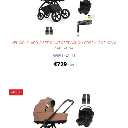
VENICCI CLARO 2 SET S AUTOSEDAČKOU CORE + ISOFIXOVÁ
ZÁKLADŇA
€929
(–21 %)
€729
/ ks
AKCIA