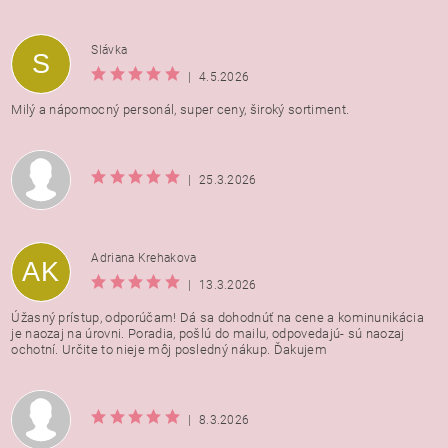
Vložením hodnotenie súhlasíte s
podmienkami ochrany
Slávka
S
osobných údajov
|
4.5.2026
Milý a nápomocný personál, super ceny, široký sortiment.
|
25.3.2026
Adriana Krehakova
AK
|
13.3.2026
Úžasný prístup, odporúčam! Dá sa dohodnúť na cene a kominunikácia
je naozaj na úrovni. Poradia, pošlú do mailu, odpovedajú- sú naozaj
ochotní. Určite to nieje môj posledný nákup. Ďakujem
|
8.3.2026