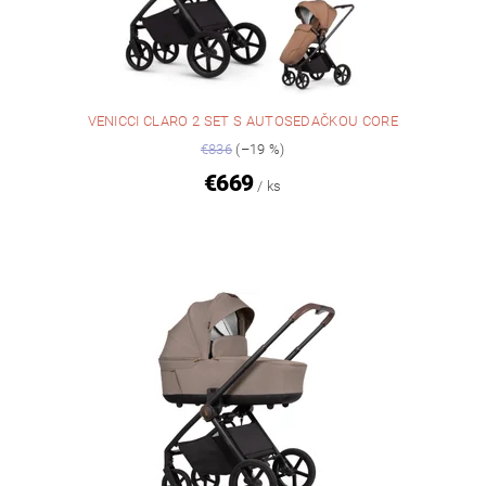
VENICCI CLARO 2 SET S AUTOSEDAČKOU CORE
€836
(–19 %)
€669
/ ks