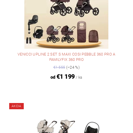
VENICCI UPLINE 2 SET S MAXI COSI PEBBLE 360 PRO A
FAMILYFIX 360 PRO
€1 555
(–24 %)
€1 199
od
/ ks
AKCIA