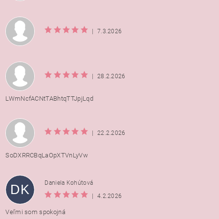
|
7.3.2026
|
28.2.2026
LWmNcfACNtTABhtqTTJpjLqd
|
22.2.2026
SoDXRRCBqLaOpXTVnLyVw
Daniela Kohútová
DK
|
4.2.2026
Veľmi som spokojná