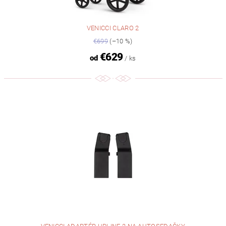
VENICCI CLARO 2
€699
(–10 %)
€629
od
/ ks