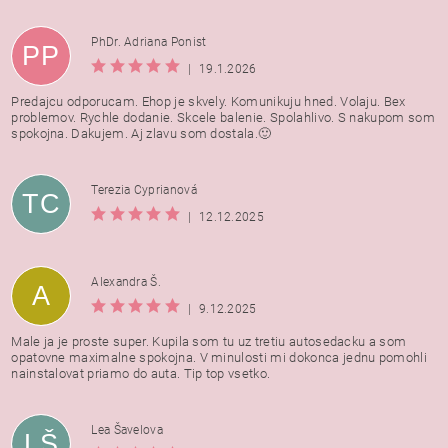
PhDr. Adriana Ponist
PP
|
19.1.2026
Predajcu odporucam. Ehop je skvely. Komunikuju hned. Volaju. Bex
problemov. Rychle dodanie. Skcele balenie. Spolahlivo. S nakupom som
spokojna. Dakujem. Aj zlavu som dostala.🙂
Terezia Cyprianová
TC
|
12.12.2025
Alexandra Š.
A
|
9.12.2025
Male ja je proste super. Kupila som tu uz tretiu autosedacku a som
opatovne maximalne spokojna. V minulosti mi dokonca jednu pomohli
nainstalovat priamo do auta. Tip top vsetko.
Lea Šavelova
LŠ