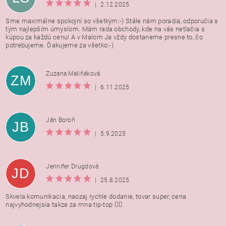
|
2.12.2025
Sme maximálne spokojní so všetkým:-) Stále nám poradia, odporučia s
tým najlepším úmyslom. Mám rada obchody, kde na vás netlačia s
kúpou za každú cenu! A v Malom Ja vždy dostaneme presne to, čo
potrebujeme. Ďakujeme za všetko:-)
Zuzana Maliňáková
ZM
|
6.11.2025
Ján Boroň
JB
|
5.9.2025
Jennifer Drugdová
JD
|
25.8.2025
Skvela komunikacia, naozaj rychle dodanie, tovar super, cena
najvyhodnejsia takze za mna tip-top 👍🏻