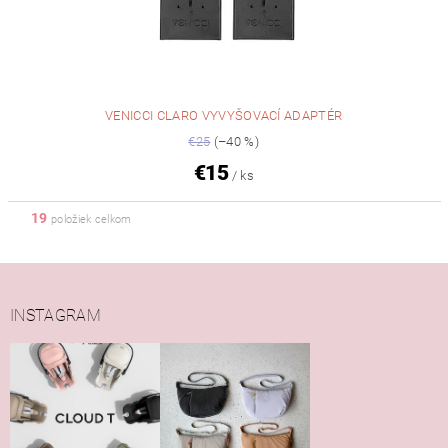
VENICCI CLARO VYVYŠOVACÍ ADAPTÉR
€25
(–40 %)
€15
/ ks
19
položiek celkom
INSTAGRAM