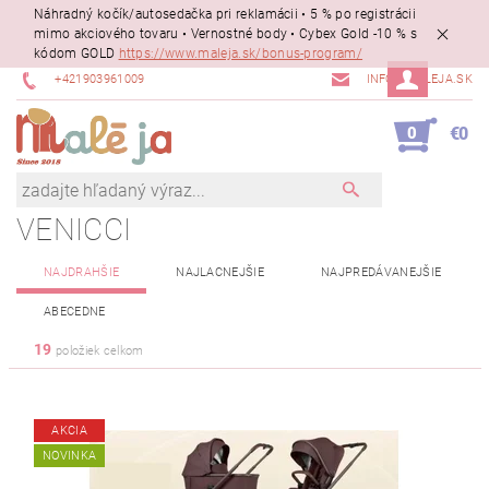
Náhradný kočík/autosedačka pri reklamácii • 5 % po registrácii
mimo akciového tovaru • Vernostné body • Cybex Gold -10 % s
kódom GOLD
https://www.maleja.sk/bonus-program/
+421903961009
INFO@MALEJA.SK
0
€0
VENICCI
NAJDRAHŠIE
NAJLACNEJŠIE
NAJPREDÁVANEJŠIE
ABECEDNE
19
položiek celkom
AKCIA
NOVINKA