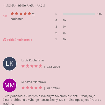
HODNOTENIE OBCHODU
5
28x
28
5,0
hodnotení
4
0x
3
0x
2
0x
1
0x
Pridať hodnotenie
Lucia Kochanská
LK
|
23.6.2026
Miriama Mintaľová
MM
|
20.5.2026
Skvelý obchod s krásnym a kvalitným tovarom pre deti. Predajňa je
čistá, prehľadná a výber je naozaj široký. Maximálna spokojnosť, radi sa
vrátime.