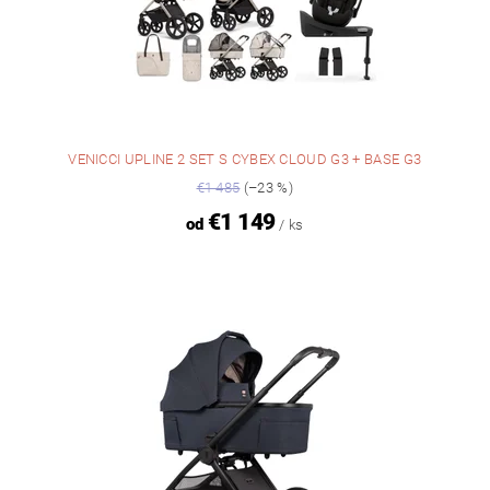
VENICCI UPLINE 2 SET S CYBEX CLOUD G3 + BASE G3
€1 485
(–23 %)
€1 149
od
/ ks