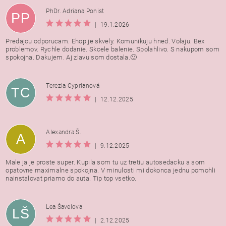
PhDr. Adriana Ponist
PP
|
19.1.2026
Predajcu odporucam. Ehop je skvely. Komunikuju hned. Volaju. Bex
problemov. Rychle dodanie. Skcele balenie. Spolahlivo. S nakupom som
spokojna. Dakujem. Aj zlavu som dostala.🙂
Terezia Cyprianová
TC
|
12.12.2025
Alexandra Š.
A
|
9.12.2025
Male ja je proste super. Kupila som tu uz tretiu autosedacku a som
opatovne maximalne spokojna. V minulosti mi dokonca jednu pomohli
nainstalovat priamo do auta. Tip top vsetko.
Lea Šavelova
LŠ
|
2.12.2025