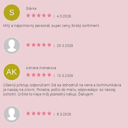
Vložením hodnotenie súhlasíte s
podmienkami ochrany
Slávka
S
osobných údajov
|
4.5.2026
Milý a nápomocný personál, super ceny, široký sortiment.
|
25.3.2026
Adriana Krehakova
AK
|
13.3.2026
Úžasný prístup, odporúčam! Dá sa dohodnúť na cene a kominunikácia
je naozaj na úrovni. Poradia, pošlú do mailu, odpovedajú- sú naozaj
ochotní. Určite to nieje môj posledný nákup. Ďakujem
|
8.3.2026