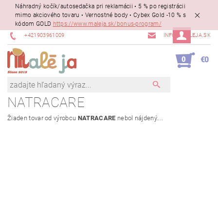
Náhradný kočík/autosedačka pri reklamácii • 5 % po registrácii
mimo akciového tovaru • Vernostné body • Cybex Gold -10 % s
kódom GOLD
https://www.maleja.sk/bonus-program/
+421903961009
INFO@MALEJA.SK
0
€0
NATRACARE
Žiaden tovar od výrobcu
NATRACARE
nebol nájdený....