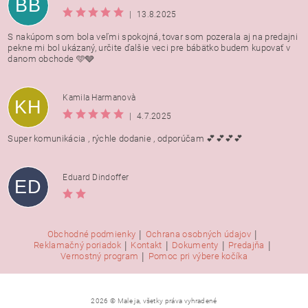
BB
|
13.8.2025
S nakúpom som bola veľmi spokojná, tovar som pozerala aj na predajni
pekne mi bol ukázaný, určite ďalšie veci pre bábätko budem kupovať v
danom obchode 🩵🩶
Kamila Harmanovà
KH
|
4.7.2025
Super komunikácia , rýchle dodanie , odporúčam 💕💕💕💕
Eduard Dindoffer
ED
|
|
Obchodné podmienky
Ochrana osobných údajov
|
|
|
|
Reklamačný poriadok
Kontakt
Dokumenty
Predajňa
|
Vernostný program
Pomoc pri výbere kočíka
2026 © Male ja, všetky práva vyhradené