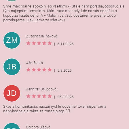
Sme maximálne spokojní so všetkým:-) Stále nám poradia, odporučia s
tým najlepším úmyslom. Mám rada obchody, kde na vás netlačia s
kúpou za každú cenu! A v Malom Ja vždy dostaneme presne to, čo
potrebujeme. Ďakujeme za všetko:-)
Zuzana Maliňáková
ZM
|
6.11.2025
Ján Boroň
JB
|
5.9.2025
Jennifer Drugdová
JD
|
25.8.2025
Skvela komunikacia, naozaj rychle dodanie, tovar super, cena
najvyhodnejsia takze za mna tip-top 👍🏻
Barbora Bížová