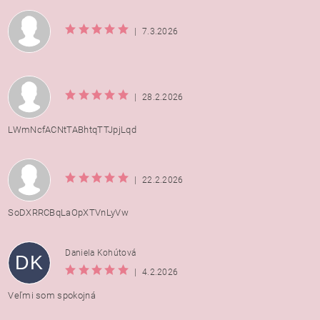
|
7.3.2026
|
28.2.2026
LWmNcfACNtTABhtqTTJpjLqd
|
22.2.2026
SoDXRRCBqLaOpXTVnLyVw
Daniela Kohútová
DK
|
4.2.2026
Veľmi som spokojná