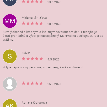
|
23.6.2026
Miriama Mintaľová
MM
|
20.5.2026
Skvelý obchod s krásnym a kvalitným tovarom pre deti. Predajňa je
čistá, prehľadná a výber je naozaj široký. Maximálna spokojnosť, radi sa
vrátime.
Vložením hodnotenie súhlasíte s
podmienkami ochrany
Slávka
S
osobných údajov
|
4.5.2026
Milý a nápomocný personál, super ceny, široký sortiment.
|
25.3.2026
Adriana Krehakova
AK