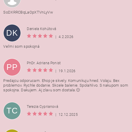
SoDXRRCBqLaOpXTVnLyVw
Daniela Kohútová
DK
|
4.2.2026
Veľmi som spokojná
PhDr. Adriana Ponist
PP
|
19.1.2026
Predajcu odporucam. Ehop je skvely. Komunikuju hned. Volaju. Bex
problemov. Rychle dodanie. Skcele balenie. Spolahlivo. S nakupom som
spokojna. Dakujem. Aj zlavu som dostala.🙂
Terezia Cyprianová
TC
|
12.12.2025