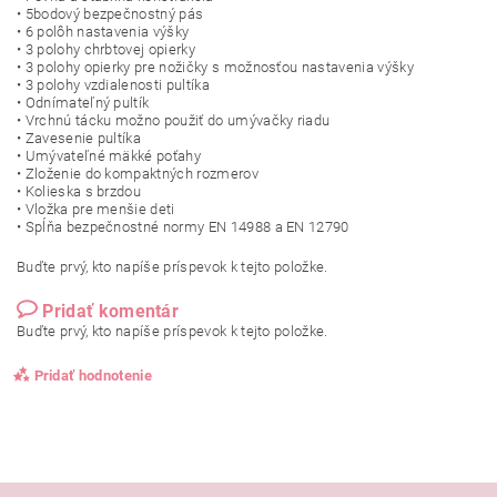
• 5bodový bezpečnostný pás
• 6 polôh nastavenia výšky
• 3 polohy chrbtovej opierky
• 3 polohy opierky pre nožičky s možnosťou nastavenia výšky
• 3 polohy vzdialenosti pultíka
• Odnímateľný pultík
• Vrchnú tácku možno použiť do umývačky riadu
• Zavesenie pultíka
• Umývateľné mäkké poťahy
• Zloženie do kompaktných rozmerov
• Kolieska s brzdou
• Vložka pre menšie deti
• Spĺňa bezpečnostné normy EN 14988 a EN 12790
Buďte prvý, kto napíše príspevok k tejto položke.
Pridať komentár
Buďte prvý, kto napíše príspevok k tejto položke.
Pridať hodnotenie