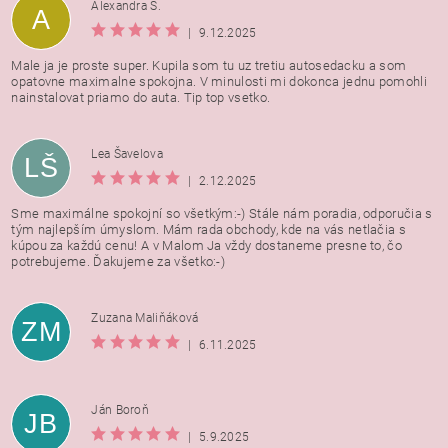
Alexandra Š.
A
|
9.12.2025
Male ja je proste super. Kupila som tu uz tretiu autosedacku a som
opatovne maximalne spokojna. V minulosti mi dokonca jednu pomohli
nainstalovat priamo do auta. Tip top vsetko.
Lea Šavelova
LŠ
|
2.12.2025
Sme maximálne spokojní so všetkým:-) Stále nám poradia, odporučia s
tým najlepším úmyslom. Mám rada obchody, kde na vás netlačia s
kúpou za každú cenu! A v Malom Ja vždy dostaneme presne to, čo
potrebujeme. Ďakujeme za všetko:-)
Zuzana Maliňáková
ZM
|
6.11.2025
Ján Boroň
JB
|
5.9.2025