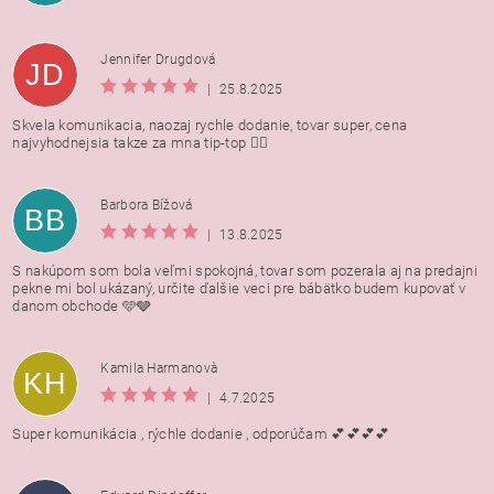
Jennifer Drugdová
JD
|
25.8.2025
Skvela komunikacia, naozaj rychle dodanie, tovar super, cena
najvyhodnejsia takze za mna tip-top 👍🏻
Barbora Bížová
BB
|
13.8.2025
S nakúpom som bola veľmi spokojná, tovar som pozerala aj na predajni
pekne mi bol ukázaný, určite ďalšie veci pre bábätko budem kupovať v
danom obchode 🩵🩶
Kamila Harmanovà
KH
|
4.7.2025
Super komunikácia , rýchle dodanie , odporúčam 💕💕💕💕