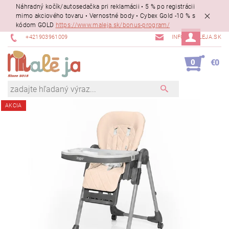
Náhradný kočík/autosedačka pri reklamácii • 5 % po registrácii
mimo akciového tovaru • Vernostné body • Cybex Gold -10 % s
kódom GOLD
https://www.maleja.sk/bonus-program/
+421903961009
INFO@MALEJA.SK
0
€0
AKCIA