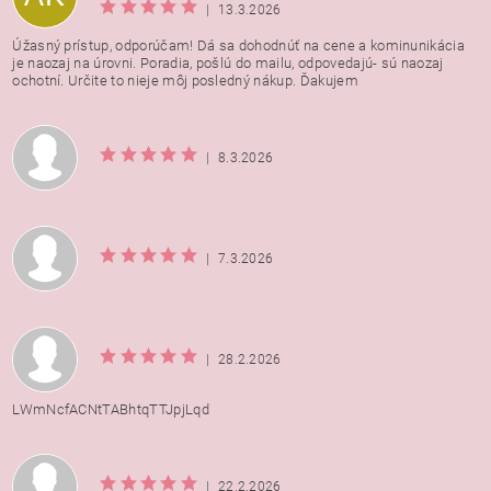
|
13.3.2026
Úžasný prístup, odporúčam! Dá sa dohodnúť na cene a kominunikácia
je naozaj na úrovni. Poradia, pošlú do mailu, odpovedajú- sú naozaj
ochotní. Určite to nieje môj posledný nákup. Ďakujem
|
8.3.2026
|
7.3.2026
|
28.2.2026
LWmNcfACNtTABhtqTTJpjLqd
|
22.2.2026