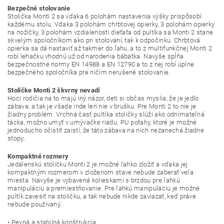
Bezpečné stolovanie
Stolička Monti 2 sa vďaka 6 polohám nastavenia výšky prispôsobí
každému stolu. Vďaka 3 polohám chrbtovej opierky, 3 polohám opierky
na nožičky, 3 polohám vzdialenosti dieťaťa od pultíka sa Monti 2 stane
skvelým spoločníkom ako pri stolovaní, tak k odpočinku. Chrbtová
opierka sa dá nastaviť až takmer do ľahu, a to z multifunkčnej Monti 2
robí lehačku vhodnú už od narodenia bábätka. Navyše spĺňa
bezpečnostné normy EN 14988 a EN 12790 a to z nej robí úplne
bezpečného spoločníka pre ničím nerušené stolovanie.
Stoličke Monti 2 škvrny nevadí
Hoci rodičia na to majú iný názor, deti si občas myslia, že je jedlo
zábava, a tak je všade inde len nie v brušku. Pre Monti 2 to nie je
žiadny problém. Vrchná časť pultíka stoličky slúži ako odnímateľná
tácka, možno umyť v umývačke riadu. PU poťahy, ktoré je možné
jednoducho očistiť zaistí, že táto zábava na nich nezanechá žiadne
stopy.
Kompaktné rozmery
Jedálenskú stoličku Monti 2 je možné ľahko zložiť a vďaka jej
kompaktným rozmerom v zloženom stave nebude zaberať veľa
miesta. Navyše je vybavená kolieskami s brzdou pre ľahkú
manipuláciu a premiestňovanie. Pre ľahkú manipuláciu je možné
pultík zavesiť na stoličku, a tak nebude nikde zaviazať, keď práve
nebude používaný.
• Pevná a stabilná konštrukcia