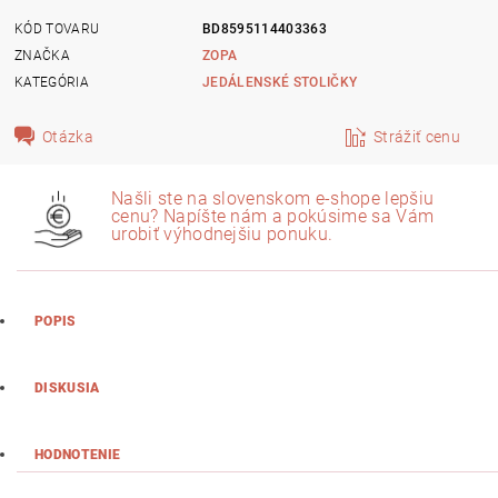
KÓD TOVARU
BD8595114403363
ZNAČKA
ZOPA
KATEGÓRIA
JEDÁLENSKÉ STOLIČKY
Otázka
Strážiť cenu
Našli ste na slovenskom e-shope lepšiu
cenu? Napíšte nám a pokúsime sa Vám
urobiť výhodnejšiu ponuku.
POPIS
DISKUSIA
HODNOTENIE