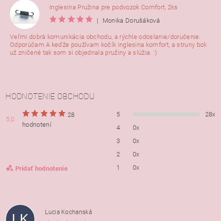
Inglesina Pružina pre podvozok Comfort, 2ks
|
Monika Dorušáková
Veľmi dobrá komunikácia obchodu, a rýchle odoslanie/doručenie.
Odporúčam A keďže používam kočík inglesina komfort, a struny boli
už zničené tak som si objednala pružiny a slúžia. :)
HODNOTENIE OBCHODU
5
28x
28
5,0
hodnotení
4
0x
3
0x
2
0x
1
0x
Pridať hodnotenie
Lucia Kochanská
LK