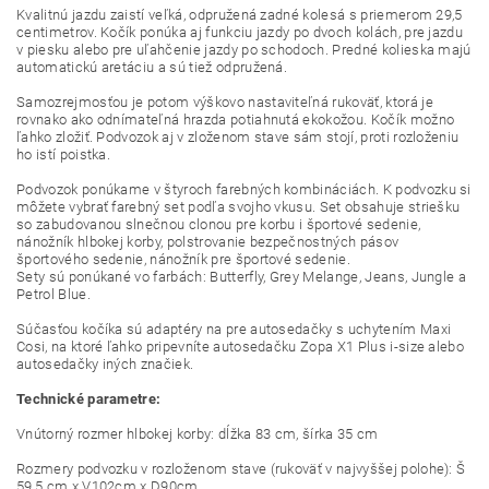
Kvalitnú jazdu zaistí veľká, odpružená zadné kolesá s priemerom 29,5
centimetrov. Kočík ponúka aj funkciu jazdy po dvoch kolách, pre jazdu
v piesku alebo pre uľahčenie jazdy po schodoch. Predné kolieska majú
automatickú aretáciu a sú tiež odpružená.
Samozrejmosťou je potom výškovo nastaviteľná rukoväť, ktorá je
rovnako ako odnímateľná hrazda potiahnutá ekokožou. Kočík možno
ľahko zložiť. Podvozok aj v zloženom stave sám stojí, proti rozloženiu
ho istí poistka.
Podvozok ponúkame v štyroch farebných kombináciách. K podvozku si
môžete vybrať farebný set podľa svojho vkusu. Set obsahuje striešku
so zabudovanou slnečnou clonou pre korbu i športové sedenie,
nánožník hlbokej korby, polstrovanie bezpečnostných pásov
športového sedenie, nánožník pre športové sedenie.
Sety sú ponúkané vo farbách: Butterfly, Grey Melange, Jeans, Jungle a
Petrol Blue.
Súčasťou kočíka sú adaptéry na pre autosedačky s uchytením Maxi
Cosi, na ktoré ľahko pripevníte autosedačku Zopa X1 Plus i-size alebo
autosedačky iných značiek.
Technické parametre:
Vnútorný rozmer hlbokej korby: dĺžka 83 cm, šírka 35 cm
Rozmery podvozku v rozloženom stave (rukoväť v najvyššej polohe): Š
59,5 cm x V102cm x D90cm