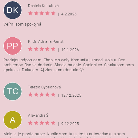
Daniela Kohútová
DK
|
4.2.2026
Veľmi som spokojná
PhDr. Adriana Ponist
PP
|
19.1.2026
Predajcu odporucam. Ehop je skvely. Komunikuju hned. Volaju. Bex
problemov. Rychle dodanie. Skcele balenie. Spolahlivo. S nakupom som
spokojna. Dakujem. Aj zlavu som dostala.🙂
Terezia Cyprianová
TC
|
12.12.2025
Alexandra Š.
A
|
9.12.2025
Male ja je proste super. Kupila som tu uz tretiu autosedacku a som