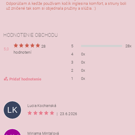
Odporúčam A keďže používam kočík inglesina komfort, a struny boli
už zničené tak som si objednala pružiny a slúžia. :)
HODNOTENIE OBCHODU
5
28x
28
5,0
hodnotení
4
0x
3
0x
2
0x
1
0x
Pridať hodnotenie
Lucia Kochanská
LK
|
23.6.2026
Miriama Mintaľová