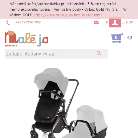
Náhradný kočík/autosedačka pri reklamácii • 5 % po registrácii
mimo akciového tovaru • Vernostné body • Cybex Gold -10 % s
kódom GOLD
https://www.maleja.sk/bonus-program/
+421903961009
INFO@MALEJA.SK
0
€0