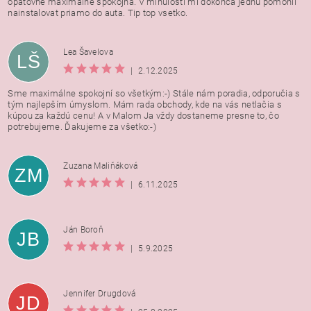
opatovne maximalne spokojna. V minulosti mi dokonca jednu pomohli
nainstalovat priamo do auta. Tip top vsetko.
Lea Šavelova
LŠ
|
2.12.2025
Sme maximálne spokojní so všetkým:-) Stále nám poradia, odporučia s
tým najlepším úmyslom. Mám rada obchody, kde na vás netlačia s
kúpou za každú cenu! A v Malom Ja vždy dostaneme presne to, čo
potrebujeme. Ďakujeme za všetko:-)
Zuzana Maliňáková
ZM
|
6.11.2025
Ján Boroň
JB
|
5.9.2025
Jennifer Drugdová
JD