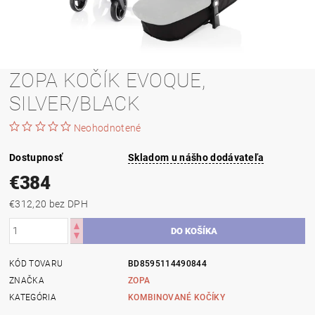
ZOPA KOČÍK EVOQUE,
SILVER/BLACK
Neohodnotené
Dostupnosť
Skladom u nášho dodávateľa
€384
€312,20 bez DPH
KÓD TOVARU
BD8595114490844
ZNAČKA
ZOPA
KATEGÓRIA
KOMBINOVANÉ KOČÍKY