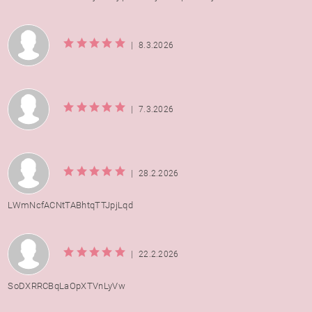
|
8.3.2026
|
7.3.2026
|
28.2.2026
LWmNcfACNtTABhtqTTJpjLqd
|
22.2.2026
SoDXRRCBqLaOpXTVnLyVw