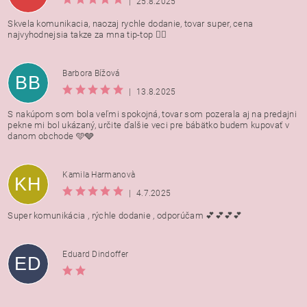
|
25.8.2025
Skvela komunikacia, naozaj rychle dodanie, tovar super, cena
najvyhodnejsia takze za mna tip-top 👍🏻
Barbora Bížová
BB
|
13.8.2025
S nakúpom som bola veľmi spokojná, tovar som pozerala aj na predajni
pekne mi bol ukázaný, určite ďalšie veci pre bábätko budem kupovať v
danom obchode 🩵🩶
Kamila Harmanovà
KH
|
4.7.2025
Super komunikácia , rýchle dodanie , odporúčam 💕💕💕💕
Eduard Dindoffer
ED