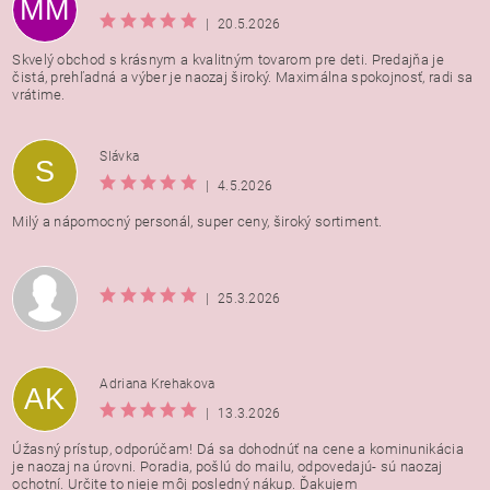
MM
|
20.5.2026
Skvelý obchod s krásnym a kvalitným tovarom pre deti. Predajňa je
čistá, prehľadná a výber je naozaj široký. Maximálna spokojnosť, radi sa
vrátime.
Vložením hodnotenie súhlasíte s
podmienkami ochrany
Slávka
S
osobných údajov
|
4.5.2026
Milý a nápomocný personál, super ceny, široký sortiment.
|
25.3.2026
Adriana Krehakova
AK
|
13.3.2026
Úžasný prístup, odporúčam! Dá sa dohodnúť na cene a kominunikácia
je naozaj na úrovni. Poradia, pošlú do mailu, odpovedajú- sú naozaj
ochotní. Určite to nieje môj posledný nákup. Ďakujem