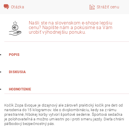
Otázka
Strážiť cenu
Našli ste na slovenskom e-shope lepšiu
cenu? Napíšte nám a pokúsime sa Vám
urobiť výhodnejšiu ponuku.
POPIS
DISKUSIA
HODNOTENIE
Kočík Zopa Evoque je dizajnový ale zároveň praktický kočík pre deti od
narodenia do 15 kilogramov. Ide o dvojkombináciu, kedy sa z rámu
priestranné, hlbokej korby vytvorí športové sedenie. Športová sedačka
je polohovateľná a možno umiestni po i proti smeru jazdy. Dieťa chráni
päťbodový bezpečnostný pás.