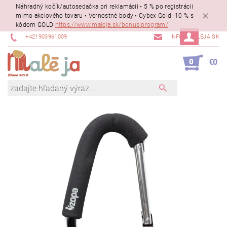
Náhradný kočík/autosedačka pri reklamácii • 5 % po registrácii
mimo akciového tovaru • Vernostné body • Cybex Gold -10 % s
kódom GOLD
https://www.maleja.sk/bonus-program/
+421903961009
INFO@MALEJA.SK
0
€0