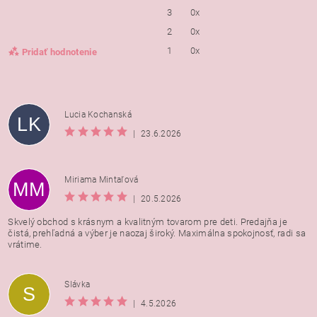
3
0x
2
0x
1
0x
Pridať hodnotenie
Lucia Kochanská
LK
|
23.6.2026
Miriama Mintaľová
MM
|
20.5.2026
Skvelý obchod s krásnym a kvalitným tovarom pre deti. Predajňa je
čistá, prehľadná a výber je naozaj široký. Maximálna spokojnosť, radi sa
vrátime.
Vložením hodnotenie súhlasíte s
podmienkami ochrany
Slávka
S
osobných údajov
|
4.5.2026