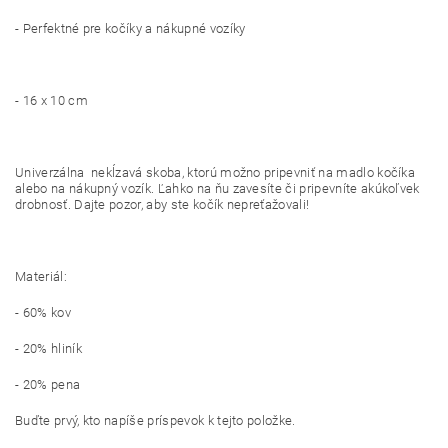
- Perfektné pre kočíky a nákupné vozíky
- 16 x 10 cm
Univerzálna nekĺzavá skoba, ktorú možno pripevniť na madlo kočíka
alebo na nákupný vozík. Ľahko na ňu zavesíte či pripevníte akúkoľvek
drobnosť. Dajte pozor, aby ste kočík nepreťažovali!
Materiál:
- 60% kov
- 20% hliník
- 20% pena
Buďte prvý, kto napíše príspevok k tejto položke.