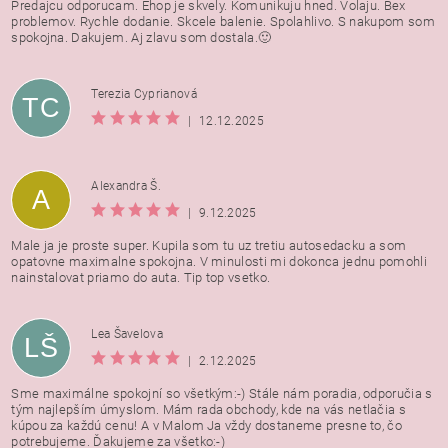
Predajcu odporucam. Ehop je skvely. Komunikuju hned. Volaju. Bex
problemov. Rychle dodanie. Skcele balenie. Spolahlivo. S nakupom som
spokojna. Dakujem. Aj zlavu som dostala.🙂
Terezia Cyprianová
TC
|
12.12.2025
Alexandra Š.
A
|
9.12.2025
Male ja je proste super. Kupila som tu uz tretiu autosedacku a som
opatovne maximalne spokojna. V minulosti mi dokonca jednu pomohli
nainstalovat priamo do auta. Tip top vsetko.
Lea Šavelova
LŠ
|
2.12.2025
Sme maximálne spokojní so všetkým:-) Stále nám poradia, odporučia s
tým najlepším úmyslom. Mám rada obchody, kde na vás netlačia s
kúpou za každú cenu! A v Malom Ja vždy dostaneme presne to, čo
potrebujeme. Ďakujeme za všetko:-)