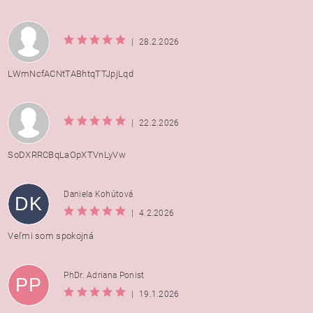
|
28.2.2026
LWmNcfACNtTABhtqTTJpjLqd
|
22.2.2026
SoDXRRCBqLaOpXTVnLyVw
Daniela Kohútová
DK
|
4.2.2026
Veľmi som spokojná
PhDr. Adriana Ponist
PP
|
19.1.2026