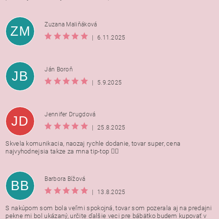
Zuzana Maliňáková
ZM
|
6.11.2025
Ján Boroň
JB
|
5.9.2025
Jennifer Drugdová
JD
|
25.8.2025
Skvela komunikacia, naozaj rychle dodanie, tovar super, cena
najvyhodnejsia takze za mna tip-top 👍🏻
Barbora Bížová
BB
|
13.8.2025
S nakúpom som bola veľmi spokojná, tovar som pozerala aj na predajni
pekne mi bol ukázaný, určite ďalšie veci pre bábätko budem kupovať v