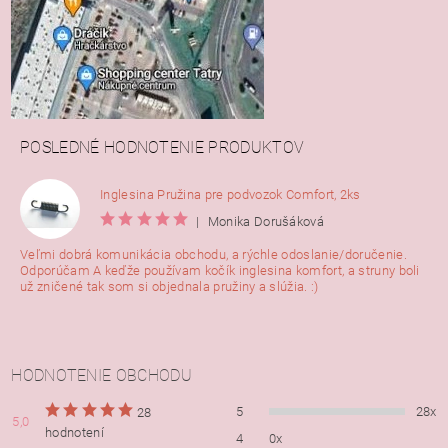
POSLEDNÉ HODNOTENIE PRODUKTOV
Inglesina Pružina pre podvozok Comfort, 2ks
|
Monika Dorušáková
Veľmi dobrá komunikácia obchodu, a rýchle odoslanie/doručenie.
Odporúčam A keďže používam kočík inglesina komfort, a struny boli
už zničené tak som si objednala pružiny a slúžia. :)
HODNOTENIE OBCHODU
5
28x
28
5,0
hodnotení
4
0x