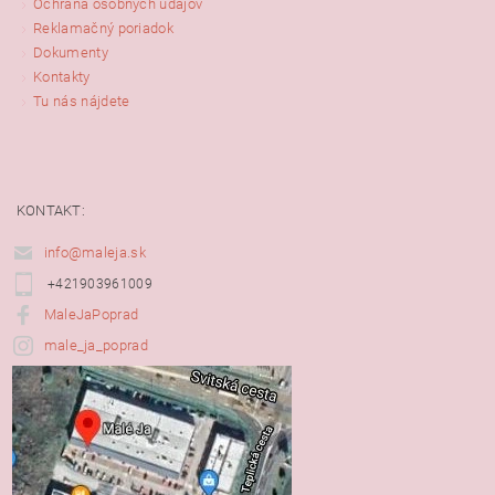
Ochrana osobných údajov
Reklamačný poriadok
Dokumenty
Kontakty
Tu nás nájdete
KONTAKT:
info@maleja.sk
+421903961009
MaleJaPoprad
male_ja_poprad