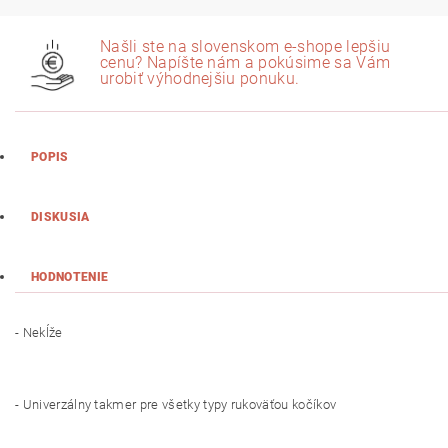
Našli ste na slovenskom e-shope lepšiu
cenu? Napíšte nám a pokúsime sa Vám
urobiť výhodnejšiu ponuku.
POPIS
DISKUSIA
HODNOTENIE
- Nekĺže
- Univerzálny takmer pre všetky typy rukoväťou kočíkov