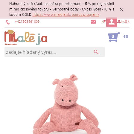
Náhradný kočík/autosedačka pri reklamácii • 5 % po registrácii
mimo akciového tovaru • Vernostné body • Cybex Gold -10 % s
kódom GOLD
https://www.maleja.sk/bonus-program/
+421903961009
INFO@MALEJA.SK
0
€0