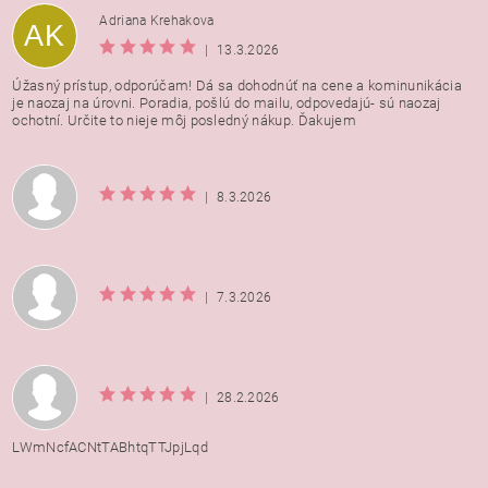
Adriana Krehakova
AK
|
13.3.2026
Úžasný prístup, odporúčam! Dá sa dohodnúť na cene a kominunikácia
je naozaj na úrovni. Poradia, pošlú do mailu, odpovedajú- sú naozaj
ochotní. Určite to nieje môj posledný nákup. Ďakujem
|
8.3.2026
|
7.3.2026
|
28.2.2026
LWmNcfACNtTABhtqTTJpjLqd