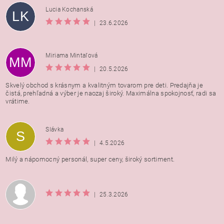
Lucia Kochanská
LK
|
23.6.2026
Miriama Mintaľová
MM
|
20.5.2026
Skvelý obchod s krásnym a kvalitným tovarom pre deti. Predajňa je
čistá, prehľadná a výber je naozaj široký. Maximálna spokojnosť, radi sa
vrátime.
Vložením hodnotenie súhlasíte s
podmienkami ochrany
Slávka
S
osobných údajov
|
4.5.2026
Milý a nápomocný personál, super ceny, široký sortiment.
|
25.3.2026