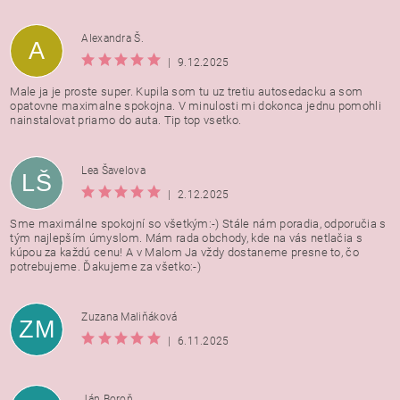
Alexandra Š.
A
|
9.12.2025
Male ja je proste super. Kupila som tu uz tretiu autosedacku a som
opatovne maximalne spokojna. V minulosti mi dokonca jednu pomohli
nainstalovat priamo do auta. Tip top vsetko.
Lea Šavelova
LŠ
|
2.12.2025
Sme maximálne spokojní so všetkým:-) Stále nám poradia, odporučia s
tým najlepším úmyslom. Mám rada obchody, kde na vás netlačia s
kúpou za každú cenu! A v Malom Ja vždy dostaneme presne to, čo
potrebujeme. Ďakujeme za všetko:-)
Zuzana Maliňáková
ZM
|
6.11.2025
Ján Boroň