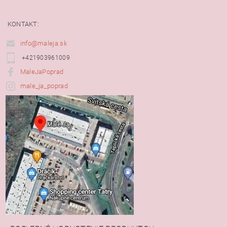
KONTAKT:
info@maleja.sk
+421903961009
MaleJaPoprad
male_ja_poprad