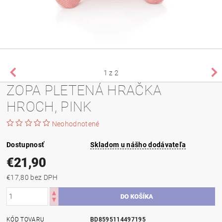
1
z 2
ZOPA PLETENÁ HRAČKA
HROCH, PINK
Neohodnotené
Dostupnosť
Skladom u nášho dodávateľa
€21,90
€17,80 bez DPH
KÓD TOVARU
BD8595114497195