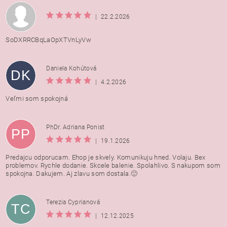
|
22.2.2026
SoDXRRCBqLaOpXTVnLyVw
Daniela Kohútová
DK
|
4.2.2026
Veľmi som spokojná
PhDr. Adriana Ponist
PP
|
19.1.2026
Predajcu odporucam. Ehop je skvely. Komunikuju hned. Volaju. Bex
problemov. Rychle dodanie. Skcele balenie. Spolahlivo. S nakupom som
spokojna. Dakujem. Aj zlavu som dostala.🙂
Terezia Cyprianová
TC
|
12.12.2025