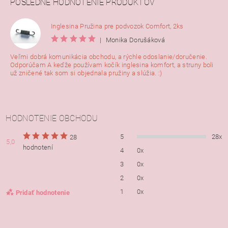
POSLEDNÉ HODNOTENIE PRODUKTOV
Inglesina Pružina pre podvozok Comfort, 2ks
|
Monika Dorušáková
Veľmi dobrá komunikácia obchodu, a rýchle odoslanie/doručenie.
Odporúčam A keďže používam kočík inglesina komfort, a struny boli
už zničené tak som si objednala pružiny a slúžia. :)
HODNOTENIE OBCHODU
5
28x
28
5,0
hodnotení
4
0x
3
0x
2
0x
1
0x
Pridať hodnotenie