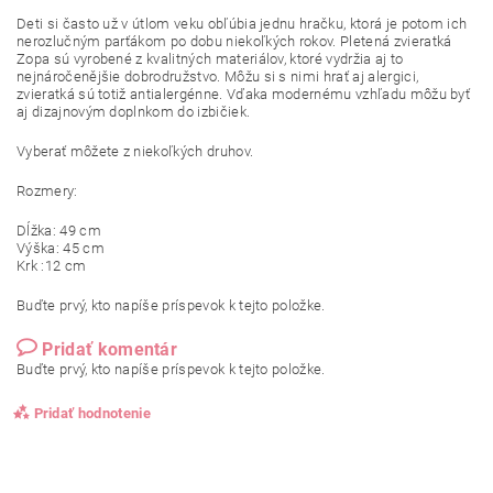
Deti si často už v útlom veku obľúbia jednu hračku, ktorá je potom ich
nerozlučným parťákom po dobu niekoľkých rokov. Pletená zvieratká
Zopa sú vyrobené z kvalitných materiálov, ktoré vydržia aj to
nejnáročenějšie dobrodružstvo. Môžu si s nimi hrať aj alergici,
zvieratká sú totiž antialergénne. Vďaka modernému vzhľadu môžu byť
aj dizajnovým doplnkom do izbičiek.
Vyberať môžete z niekoľkých druhov.
Rozmery:
Dĺžka: 49 cm
Výška: 45 cm
Krk :12 cm
Buďte prvý, kto napíše príspevok k tejto položke.
Pridať komentár
Buďte prvý, kto napíše príspevok k tejto položke.
Pridať hodnotenie