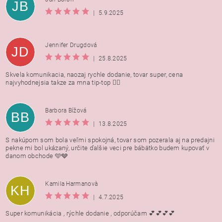
JB
|
5.9.2025
Jennifer Drugdová
JD
|
25.8.2025
Skvela komunikacia, naozaj rychle dodanie, tovar super, cena
najvyhodnejsia takze za mna tip-top 👍🏻
Barbora Bížová
BB
|
13.8.2025
S nakúpom som bola veľmi spokojná, tovar som pozerala aj na predajni
pekne mi bol ukázaný, určite ďalšie veci pre bábätko budem kupovať v
danom obchode 🩵🩶
Kamila Harmanovà
KH
|
4.7.2025
Super komunikácia , rýchle dodanie , odporúčam 💕💕💕💕