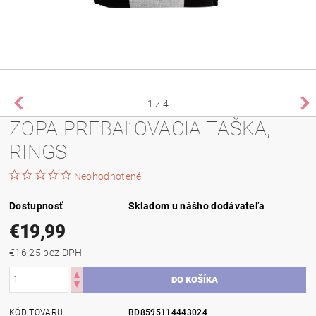
1
z 4
ZOPA PREBAĽOVACIA TAŠKA,
RINGS
Neohodnotené
Dostupnosť
Skladom u nášho dodávateľa
€19,99
€16,25 bez DPH
KÓD TOVARU
BD8595114443024