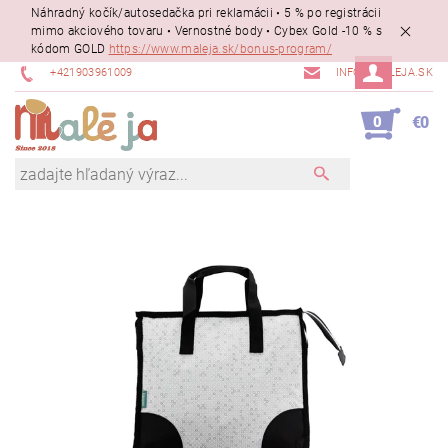
Náhradný kočík/autosedačka pri reklamácii • 5 % po registrácii
mimo akciového tovaru • Vernostné body • Cybex Gold -10 % s
kódom GOLD
https://www.maleja.sk/bonus-program/
+421903961009
INFO@MALEJA.SK
0
€0