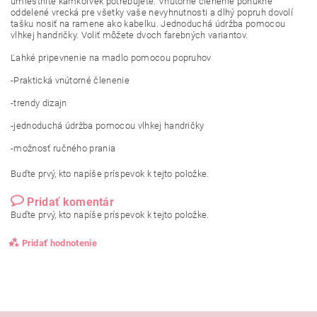
umiestnite kamkoľvek potrebujete. Vnútorné členenie ponúkne
oddelené vrecká pre všetky vaše nevyhnutnosti a dlhý popruh dovolí
tašku nosiť na ramene ako kabelku. Jednoduchá údržba pomocou
vlhkej handričky. Voliť môžete dvoch farebných variantov.
Ľahké pripevnenie na madlo pomocou popruhov
-Praktická vnútorné členenie
-trendy dizajn
-jednoduchá údržba pomocou vlhkej handričky
-možnosť ručného prania
Buďte prvý, kto napíše príspevok k tejto položke.
Pridať komentár
Buďte prvý, kto napíše príspevok k tejto položke.
Pridať hodnotenie