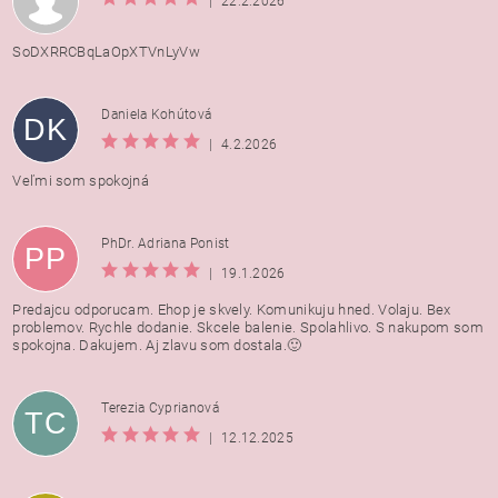
|
22.2.2026
SoDXRRCBqLaOpXTVnLyVw
Daniela Kohútová
DK
|
4.2.2026
Veľmi som spokojná
PhDr. Adriana Ponist
PP
|
19.1.2026
Predajcu odporucam. Ehop je skvely. Komunikuju hned. Volaju. Bex
problemov. Rychle dodanie. Skcele balenie. Spolahlivo. S nakupom som
spokojna. Dakujem. Aj zlavu som dostala.🙂
Terezia Cyprianová
TC
|
12.12.2025