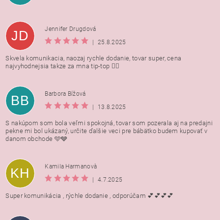
Jennifer Drugdová
JD
|
25.8.2025
Skvela komunikacia, naozaj rychle dodanie, tovar super, cena
najvyhodnejsia takze za mna tip-top 👍🏻
Barbora Bížová
BB
|
13.8.2025
S nakúpom som bola veľmi spokojná, tovar som pozerala aj na predajni
pekne mi bol ukázaný, určite ďalšie veci pre bábätko budem kupovať v
danom obchode 🩵🩶
Kamila Harmanovà
KH
|
4.7.2025
Super komunikácia , rýchle dodanie , odporúčam 💕💕💕💕