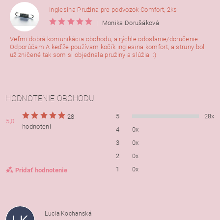
Inglesina Pružina pre podvozok Comfort, 2ks
|
Monika Dorušáková
Veľmi dobrá komunikácia obchodu, a rýchle odoslanie/doručenie.
Odporúčam A keďže používam kočík inglesina komfort, a struny boli
už zničené tak som si objednala pružiny a slúžia. :)
HODNOTENIE OBCHODU
5
28x
28
5,0
hodnotení
4
0x
3
0x
2
0x
1
0x
Pridať hodnotenie
Lucia Kochanská