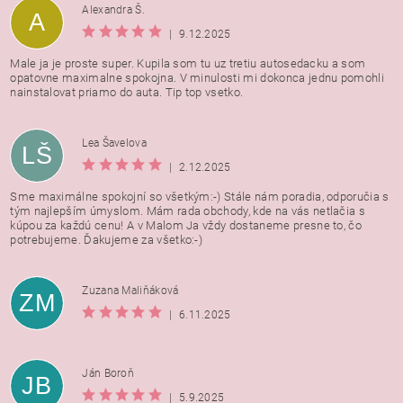
Alexandra Š.
A
|
9.12.2025
Male ja je proste super. Kupila som tu uz tretiu autosedacku a som
opatovne maximalne spokojna. V minulosti mi dokonca jednu pomohli
nainstalovat priamo do auta. Tip top vsetko.
Lea Šavelova
LŠ
|
2.12.2025
Sme maximálne spokojní so všetkým:-) Stále nám poradia, odporučia s
tým najlepším úmyslom. Mám rada obchody, kde na vás netlačia s
kúpou za každú cenu! A v Malom Ja vždy dostaneme presne to, čo
potrebujeme. Ďakujeme za všetko:-)
Zuzana Maliňáková
ZM
|
6.11.2025
Ján Boroň
JB
|
5.9.2025