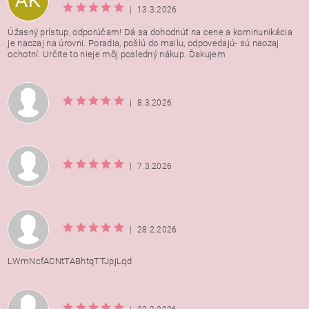
AK
|
13.3.2026
Úžasný prístup, odporúčam! Dá sa dohodnúť na cene a kominunikácia
je naozaj na úrovni. Poradia, pošlú do mailu, odpovedajú- sú naozaj
ochotní. Určite to nieje môj posledný nákup. Ďakujem
|
8.3.2026
|
7.3.2026
|
28.2.2026
LWmNcfACNtTABhtqTTJpjLqd