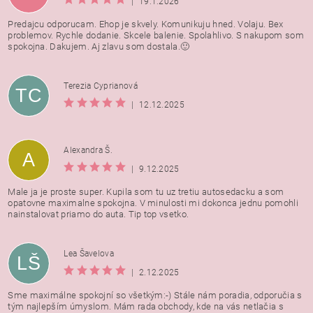
|
19.1.2026
Predajcu odporucam. Ehop je skvely. Komunikuju hned. Volaju. Bex
problemov. Rychle dodanie. Skcele balenie. Spolahlivo. S nakupom som
spokojna. Dakujem. Aj zlavu som dostala.🙂
Terezia Cyprianová
TC
|
12.12.2025
Alexandra Š.
A
|
9.12.2025
Male ja je proste super. Kupila som tu uz tretiu autosedacku a som
opatovne maximalne spokojna. V minulosti mi dokonca jednu pomohli
nainstalovat priamo do auta. Tip top vsetko.
Lea Šavelova
LŠ
|
2.12.2025
Sme maximálne spokojní so všetkým:-) Stále nám poradia, odporučia s
tým najlepším úmyslom. Mám rada obchody, kde na vás netlačia s