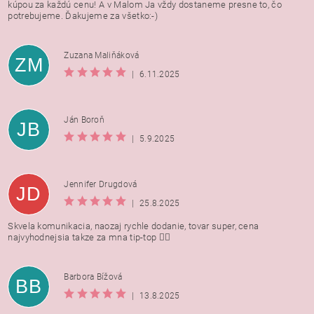
kúpou za každú cenu! A v Malom Ja vždy dostaneme presne to, čo
potrebujeme. Ďakujeme za všetko:-)
Zuzana Maliňáková
ZM
|
6.11.2025
Ján Boroň
JB
|
5.9.2025
Jennifer Drugdová
JD
|
25.8.2025
Skvela komunikacia, naozaj rychle dodanie, tovar super, cena
najvyhodnejsia takze za mna tip-top 👍🏻
Barbora Bížová
BB
|
13.8.2025