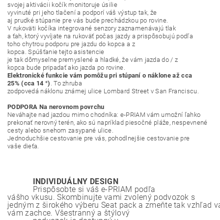
svojej
aktivácii
kočík
monitoruje
úsilie
vyvinuté
pri
jeho
tlačení
a
podporí váš
výstup
tak
, že
aj
prudké
stúpanie
pre
vás
bude
prechádzkou
po rovine
.
V
rukoväti
kočíka
integrované
senzory zaznamenávajú
tlak
a
ťah
,
ktorý
vyvíjate
na
rukoväť
počas jazdy
a
prispôsobujú
podľa
toho
chytrou
podporu
pre jazdu
do kopca
a
z
kopca
.
Spúšťanie
tejto
asistencie
je
tak
dômyselne
premyslené
a
hladké
,
že vám
jazda
do
/
z
kopca
bude pripadať
ako jazda
po rovine
.
Elektronické funkcie
vám
pomôžu
pri stúpaní
o
náklone
až
cca
25
%
(
cca 14
°
)
.
To
zhruba
zodpovedá
náklonu
známej
ulice
Lombard
Street
v
San
Franciscu
.
PODPORA
Na nerovnom povrchu
Neváhajte
nad
jazdou
mimo
chodníka
:
e
-
PRIAM
vám
umožní
ľahko
prekonať
nerovný
terén
,
ako
sú
napríklad
piesočné
pláže
,
nespevnené
cesty
alebo
snehom
zasypané
ulice
.
Jednoduchšie
cestovanie
pre
vás
,
pohodlnejšie
cestovanie
pre
vaše
dieťa
.
INDIVIDUÁLNY
DESIGN
Prispôsobte
si
váš
e
-
PRIAM
podľa
vášho
vkusu
.
Skombinujte
vami
zvolený
podvozok
s
jedným
z
širokého
výberu
Seat
pack
a
zmeňte
tak
vzhľad
v
vám zachce
.
Všestranný
a
štýlový