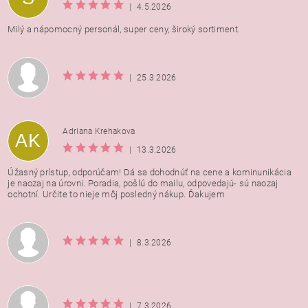
|
4.5.2026
Milý a nápomocný personál, super ceny, široký sortiment.
|
25.3.2026
Adriana Krehakova
AK
|
13.3.2026
Úžasný prístup, odporúčam! Dá sa dohodnúť na cene a kominunikácia
je naozaj na úrovni. Poradia, pošlú do mailu, odpovedajú- sú naozaj
ochotní. Určite to nieje môj posledný nákup. Ďakujem
|
8.3.2026
|
7.3.2026