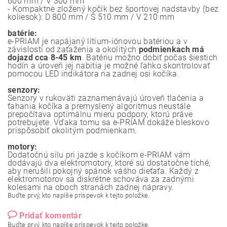
600 mm / V 300 mm
- Kompaktne zložený kočík bez športovej nadstavby (bez
koliesok): D 800 mm / Š 510 mm / V 210 mm
batérie:
e-PRIAM je napájaný lítium-iónovou batériou a v
závislosti od zaťaženia a okolitých
podmienkach má
dojazd cca 8-45 km
. Batériu možno dobiť počas šiestich
hodín a úroveň jej nabitia je možné ľahko skontrolovať
pomocou LED indikátora na zadnej osi kočíka.
senzory:
Senzory v rukoväti zaznamenávajú úroveň tlačenia a
ťahania kočíka a premyslený algoritmus neustále
prepočítava optimálnu mieru podpory, ktorú práve
potrebujete. Vďaka tomu sa e-PRIAM dokáže bleskovo
prispôsobiť okolitým podmienkam.
motory:
Dodatočnú silu pri jazde s kočíkom e-PRIAM vám
dodávajú dva elektromotory, ktoré sú dostatočne tiché,
aby nerušili pokojný spánok vášho dieťaťa. Každý z
elektromotorov sa diskrétne schováva za zadnými
kolesami na oboch stranách zadnej nápravy.
Buďte prvý, kto napíše príspevok k tejto položke.
Pridať komentár
Buďte prvý, kto napíše príspevok k tejto položke.