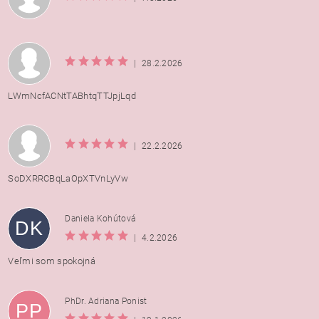
|
28.2.2026
LWmNcfACNtTABhtqTTJpjLqd
|
22.2.2026
SoDXRRCBqLaOpXTVnLyVw
Daniela Kohútová
DK
|
4.2.2026
Veľmi som spokojná
PhDr. Adriana Ponist
PP