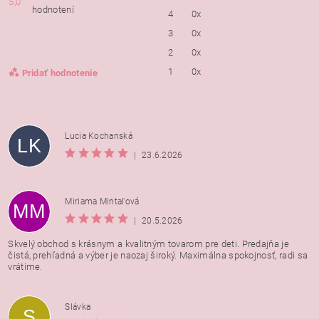
5,0
hodnotení
4
0x
3
0x
2
0x
1
0x
Pridať hodnotenie
Lucia Kochanská
LK
|
23.6.2026
Miriama Mintaľová
MM
|
20.5.2026
Skvelý obchod s krásnym a kvalitným tovarom pre deti. Predajňa je
čistá, prehľadná a výber je naozaj široký. Maximálna spokojnosť, radi sa
vrátime.
Vložením hodnotenie súhlasíte s
podmienkami ochrany
Slávka
S
osobných údajov