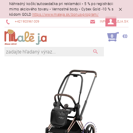
Náhradný kočík/autosedačka pri reklamácii • 5 % po registrácii
mimo akciového tovaru • Vernostné body • Cybex Gold -10 % s
kódom GOLD
https://www.maleja.sk/bonus-program/
+421903961009
INFO@MALEJA.SK
0
€0