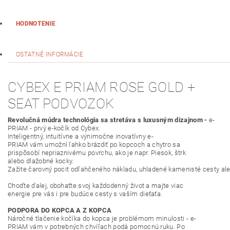
HODNOTENIE
OSTATNÉ INFORMÁCIE
CYBEX E PRIAM ROSE GOLD +
SEAT PODVOZOK
Revolučná
múdra
technológia sa
stretáva
s
luxusným
dizajnom
-
e
-
PRIAM
-
prvý e
-
kočík
od
Cybex
.
Inteligentný,
intuitívne
a
výnimočne
inovatívny
e
-
PRIAM
vám
umožní
ľahko
brázdiť
po kopcoch
a
chytro
sa
prispôsobí
nepriaznivému
povrchu
,
ako
je
napr
.
Piesok
,
štrk
alebo
dlažobné
kocky
.
Zažite
čarovný
pocit
odľahčeného
nákladu
,
uhladené
kamenisté
cesty
al
Choďte
ďalej
,
obohaťte
svoj
každodenný
život
a
majte
viac
energie
pre
vás i
pre budúce
cesty
s
vaším
dieťaťa
.
PODPORA
DO
KOPCA
A
Z
KOPCA
Náročné
tlačenie
kočíka
do
kopca
je problémom
minulosti
-
e
-
PRIAM
vám v
potrebných
chvíľach
podá
pomocnú
ruku
.
Po