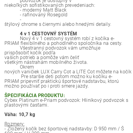
podvozok je
dostupný
v
niekoľkých
sofistikovaných
prevedeniach
:
- moderný
Matt
Black
- rafinovaný
Rosegold
-
štýlový
chrome
s
čiernymi
alebo
hnedými
detaily
.
4
v
1
CESTOVNÝ
SYSTÉM
Nový
4
v
1
cestovný systém
robí
z kočíka
e
-
PRIAM
flexibilného
a
pohodlného
spoločníka
na cesty
.
Všestranný
podvozok
vám
umožňuje
prispôsobiť
kočík
podľa
vašich
potrieb
a
pomôže
vám
čeliť
všetkým
nástrahám
mobilného
života
.
Okrem
nových
vaničiek
LUX
Carry
Cot
a
LITE
Cot
môžete
na
kočík
Pre staršie
deti potom
možno ku
kočíku
e
-
PRIAM
pripevniť
praktickú
športové
nadstavbu
,
ktorú
možno používať
po i
proti
smere
jazdy
.
ŠPECIFIKÁCIA PRODUKTU:
Cybex Platinum e-Priam podvozok: Hliníkový podvozok s
plastovými časťami.
Váha: 10,7 kg
Rozmery:
- Zložený kočík bez športovej nadstavby: D 950 mm / Š