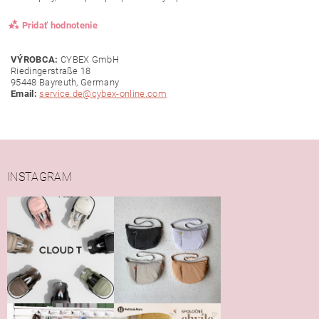
Pridať hodnotenie
VÝROBCA:
CYBEX GmbH
Riedingerstraße 18
95448 Bayreuth, Germany
Email:
service.de@cybex-online.com
INSTAGRAM
Vložením hodnotenie súhlasíte s
podmienkami ochrany
osobných údajov