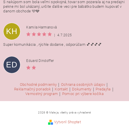
S nakúpom som bola veľmi spokojná, tovar som pozerala aj na predajni
pekne mi bol ukázaný, určite ďalšie veci pre bábätko budem kupovať v
danom obchode 🩵🩶
Kamila Harmanovà
KH
|
4.7.2025
Super komunikácia , rýchle dodanie , odporúčam 💕💕💕💕
Eduard Dindoffer
ED
|
|
Obchodné podmienky
Ochrana osobných údajov
|
|
|
|
Reklamačný poriadok
Kontakt
Dokumenty
Predajňa
|
Vernostný program
Pomoc pri výbere kočíka
2026 © Male ja, všetky práva vyhradené
Vytvoril Shoptet