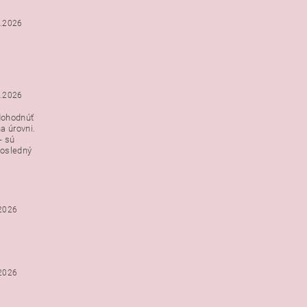
3.2026
3.2026
dohodnúť
a úrovni.
- sú
posledný
.2026
.2026