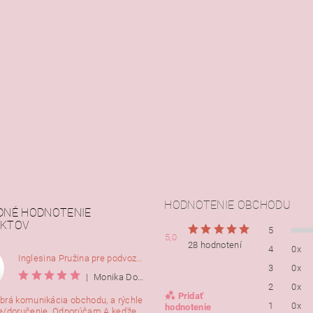
HODNOTENIE OBCHODU
DNÉ HODNOTENIE
KTOV
5
5,0
28 hodnotení
4
0x
Inglesina Pružina pre podvozok Comfort, 2ks
3
0x
|
Monika Dorušáková
2
0x
Pridať
brá komunikácia obchodu, a rýchle
1
0x
hodnotenie
e/doručenie. Odporúčam A keďže