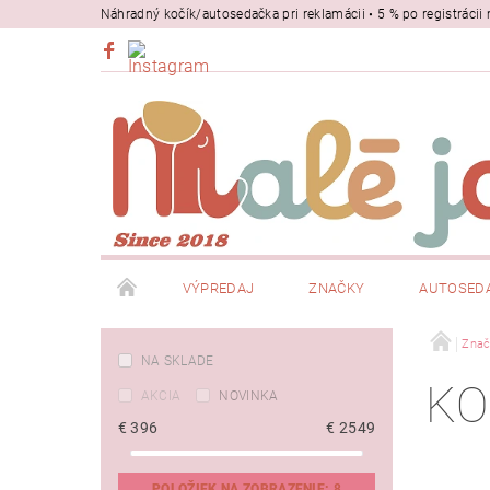
Náhradný kočík/autosedačka pri reklamácii • 5 % po registrác
VÝPREDAJ
ZNAČKY
AUTOSED
BEZPEČNOSŤ
NOSIČE
Znač
NA SKLADE
KO
AKCIA
NOVINKA
€
396
€
2549
POLOŽIEK NA ZOBRAZENIE:
8