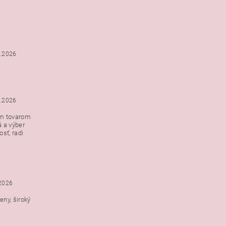
6.2026
5.2026
ým tovarom
á a výber
e s
sť, radi
h
.2026
ny, široký