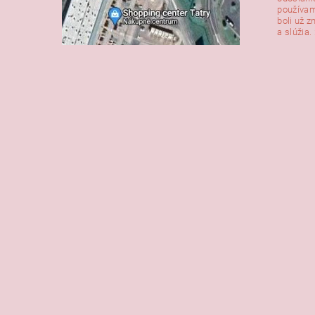
používam
boli už z
a slúžia. 