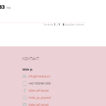
83
/ ks
1
1
8
Stránka
z
-
položiek celkom
KONTAKT
Male ja
info
@
maleja.sk
+421903961009
MaleJaPoprad
male_ja_poprad
MaleJaPoprad