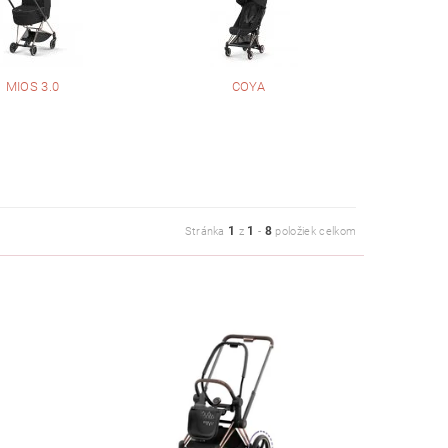
MIOS 3.0
COYA
1
1
8
Stránka
z
-
položiek celkom