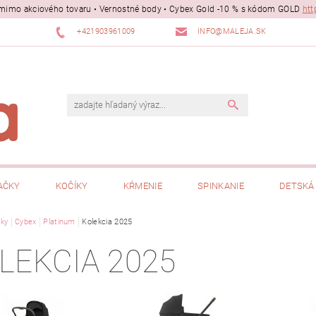
ii mimo akciového tovaru • Vernostné body • Cybex Gold -10 % s kódom GOLD
htt
+421903961009
INFO@MALEJA.SK
AČKY
KOČÍKY
KŔMENIE
SPINKANIE
DETSKÁ 
ky
Cybex
Platinum
Kolekcia 2025
LEKCIA 2025