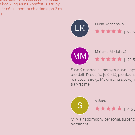
 kočík inglesina komfort, a struny
ničené tak som si objednala pružiny
:)
Lucia Kochanská
LK
|
23.
Miriama Mintaľová
MM
|
20.
Skvelý obchod s krásnym a kvalitn
pre deti. Predajňa je čistá, prehľadn
Vložením hodnotenie súhlasít
je naozaj široký. Maximálna spokojno
podmienkami ochrany osobnýc
sa vrátime.
údajov
Slávka
S
|
4.5
Milý a nápomocný personál, super ce
sortiment.