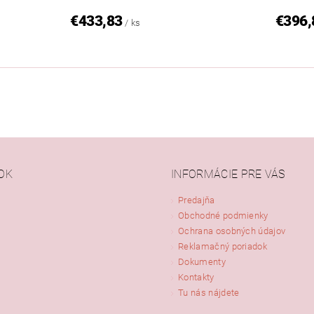
€433,83
€396,
/ ks
OK
INFORMÁCIE PRE VÁS
Predajňa
Obchodné podmienky
Ochrana osobných údajov
Reklamačný poriadok
Dokumenty
Kontakty
Tu nás nájdete