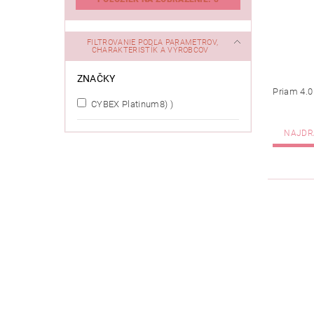
FILTROVANIE PODĽA PARAMETROV,
CHARAKTERISTÍK A VÝROBCOV
ZNAČKY
Priam 4.0
CYBEX Platinum‏‏
(8)
NAJDR