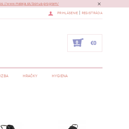
ps://www.maleja.sk/bonus-program/
|
PRIHLÁSENIE
REGISTRÁCIA
0
€0
IZBA
HRAČKY
HYGIENA