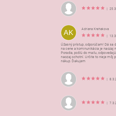
|
25.
Adriana Krehakova
AK
|
13.
Úžasný prístup, odporúčam! Dá sa 
na cene a kominunikácia je naozaj n
Poradia, pošlú do mailu, odpovedajú
naozaj ochotní. Určite to nieje môj 
nákup. Ďakujem
|
8.3
|
7.3