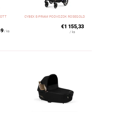
COTT
CYBEX E-PRIAM PODVOZOK ROSEGOLD
€1 155,33
49
/ ks
/ ks