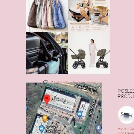
Sledovať na Instagrame
POSLE
PRODU
Veľmi do
odoslani