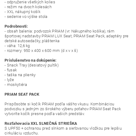
- odpruženie všetkých kolies
- režim na dvoch kolesách
- XXL nákupný košík
- sedenie vo výške stola
Podrobnosti:
- obsah balenia: podvozok PRIAM (vr. Nákupného košíka), rám
športovej nadstavby PRIAM LUX Seat, PRIAM Seat Pack, adaptéry pre
detské autosedačky, pláštenka
- váha: 12,6 kg
- rozmery: 950 x 400 x 600 mm (d x v x š)
Príslušenstvo na dokúpenie:
- Snack Tray (desiatový pultík)
- fusak
- taška na plienky
- lyže
- moskytiéra
PRIAM SEAT PACK
Prispôsobte si kočík PRIAM podľa vášho vkusu.
Kombináciou
podvozku s jedným zo širokého výberu poťahov PRIAM Seat Pack
vytvoríte kočík presne podľa vašich predstáv.
Rozťahovacia XXL SLNEČNÁ STRIEŠKA
S UPF50 + ochranou pred slnkom a sieťovanou vložkou pre lepšiu
cirkuláciu vzduchu.