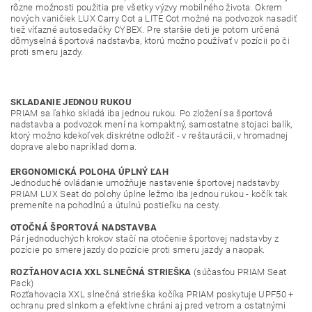
rôzne možnosti použitia pre všetky výzvy mobilného života. Okrem
nových vaničiek LUX Carry Cot a LITE Cot možné na podvozok nasadiť
tiež víťazné autosedačky CYBEX. Pre staršie deti je potom určená
dômyselná športová nadstavba, ktorú možno používať v pozícii po či
proti smeru jazdy.
SKLADANIE JEDNOU RUKOU
PRIAM sa ľahko skladá iba jednou rukou.
Po zložení sa športová
nadstavba a podvozok mení na kompaktný, samostatne stojaci balík,
ktorý možno kdekoľvek diskrétne odložiť - v reštaurácii, v hromadnej
doprave alebo napríklad doma.
ERGONOMICKÁ POLOHA ÚPLNÝ ĽAH
Jednoduché ovládanie umožňuje nastavenie športovej nadstavby
PRIAM LUX Seat do polohy úplne ležmo iba jednou rukou - kočík tak
premeníte na pohodlnú a útulnú postieľku na cesty.
OTOČNÁ ŠPORTOVÁ NADSTAVBA
Pár jednoduchých krokov stačí na otočenie športovej nadstavby z
pozície po smere jazdy do pozície proti smeru jazdy a naopak.
ROZŤAHOVACIA XXL SLNEČNÁ STRIEŠKA
(súčasťou PRIAM Seat
Pack)
Rozťahovacia XXL slnečná strieška kočíka PRIAM poskytuje UPF50 +
ochranu pred slnkom a efektívne chráni aj pred vetrom a ostatnými