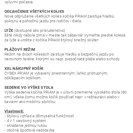
vplyvmi počasia.
ODĽAHČENIE VŠETKÝCH KOLIES
Nové odpruženie všetkých kolies kočíka PRIAM zaisťuje hladkú,
pokojnú a pohodlnú jazdu pre rodičov i dieťa.
LYŽE
(dostupné ako príslušenstvo)
Ešte nikdy nebola zima v meste tak zábavná!
Vymeňte predné kolesá
za lyže a urobte z kočíka PRIAM štýlový snežný skúter.
PLÁŽOVÝ REŽIM
Režim na dvoch kolesách zaisťuje hladkú a bezpečnú jazdu po
nerovnom teréne, ktorými sú napr. piesočnaté pláže alebo schody.
XXL NÁKUPNÝ KOŠÍK
CYBEX PRIAM je vybavený priestranným, ľahko prístupným,
odklápacím košíkom.
SEDENIE VO VÝŠKE STOLA
Výška sedenia kočíka PRIAM je v úrovni priemerne vysokého stola (80
cm), vďaka čomu možno kočík používať napr. v reštaurácii alebo v
kaviarni ako mobilnú stoličku.
Vlastnosti:
- štýlový vzhľad a dômyselná funkčnosť
- 4 v 1 cestovný systém
- skladanie jednou rukou
- otočná športová nadstavba