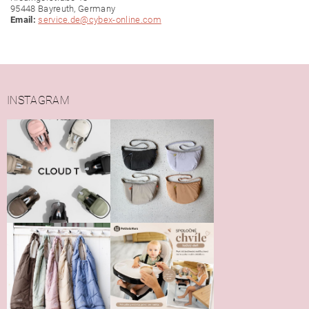
95448 Bayreuth, Germany
Email:
service.de@cybex-online.com
INSTAGRAM
Vložením hodnotenie súhlasíte s
podmienkami ochrany
osobných údajov