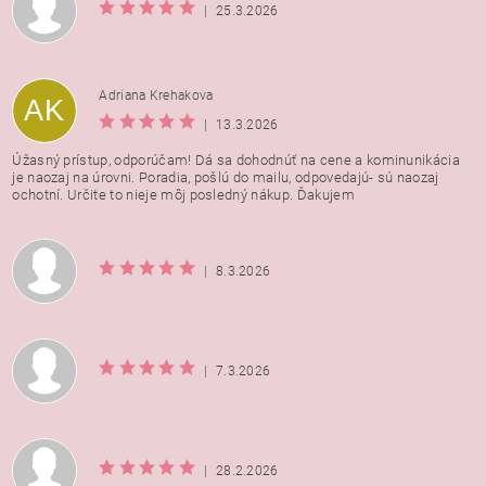
|
25.3.2026
Adriana Krehakova
AK
|
13.3.2026
Úžasný prístup, odporúčam! Dá sa dohodnúť na cene a kominunikácia
je naozaj na úrovni. Poradia, pošlú do mailu, odpovedajú- sú naozaj
ochotní. Určite to nieje môj posledný nákup. Ďakujem
|
8.3.2026
|
7.3.2026
|
28.2.2026