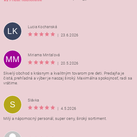
Lucia Kochanská
LK
|
23.6.2026
Miriama Mintaľová
MM
|
20.5.2026
Skvelý obchod s krásnym a kvalitným tovarom pre deti. Predajňa je
čistá, prehľadná a výber je naozaj široký. Maximálna spokojnosť, radi sa
vrátime.
Vložením hodnotenie súhlasíte s
podmienkami ochrany
Slávka
S
osobných údajov
|
4.5.2026
Milý a nápomocný personál, super ceny, široký sortiment.