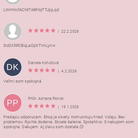
LWmNcfACNtTABhtqTTJpjLqd
|
22.2.2026
SoDXRRCBqLaOpXTVnLyVw
Daniela Kohútová
DK
|
4.2.2026
Veľmi som spokojná
PhDr. Adriana Ponist
PP
|
19.1.2026
Predajcu odporucam. Ehop je skvely. Komunikuju hned. Volaju. Bex
problemov. Rychle dodanie. Skcele balenie. Spolahlivo. S nakupom som
spokojna. Dakujem. Aj zlavu som dostala.🙂