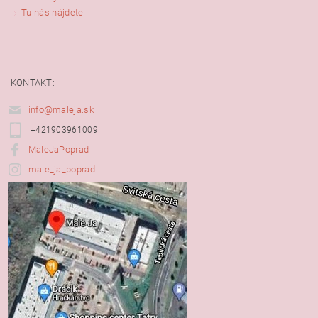
Tu nás nájdete
KONTAKT:
info@maleja.sk
+421903961009
MaleJaPoprad
male_ja_poprad