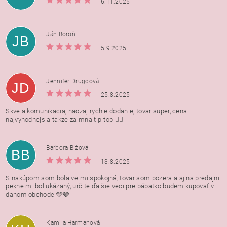
|
6.11.2025
Ján Boroň
JB
|
5.9.2025
Jennifer Drugdová
JD
|
25.8.2025
Skvela komunikacia, naozaj rychle dodanie, tovar super, cena
najvyhodnejsia takze za mna tip-top 👍🏻
Barbora Bížová
BB
|
13.8.2025
S nakúpom som bola veľmi spokojná, tovar som pozerala aj na predajni
pekne mi bol ukázaný, určite ďalšie veci pre bábätko budem kupovať v
danom obchode 🩵🩶
Kamila Harmanovà