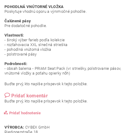
POHODLNÁ VNÚTORNÉ VLOŽKA
Poskytuje vhodnú oporu a výnimočné pohodlie.
Čalúnené pásy
Pre dodatočné pohodlie.
Vlastnosti:
- široký výber farieb podľa kolekcie
- rozťahovacia XXL slnečná strieška
- pohodlná vnútorná vložka
- polstrované pásy
Podrobnosti:
- obsah balenia - PRIAM Seat Pack (vr. striešky, polstrovanie pásov,
vnútorné vložky a poťahu opierky nôh)
Buďte prvý, kto napíše príspevok k tejto položke.
Pridať komentár
Buďte prvý, kto napíše príspevok k tejto položke.
Pridať hodnotenie
VÝROBCA:
CYBEX GmbH
Riedingerstraße 18