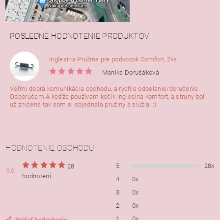
POSLEDNÉ HODNOTENIE PRODUKTOV
Inglesina Pružina pre podvozok Comfort, 2ks
|
Monika Dorušáková
Veľmi dobrá komunikácia obchodu, a rýchle odoslanie/doručenie.
Odporúčam A keďže používam kočík inglesina komfort, a struny boli
už zničené tak som si objednala pružiny a slúžia. :)
HODNOTENIE OBCHODU
5
28x
28
5,0
hodnotení
4
0x
3
0x
2
0x
1
0x
Pridať hodnotenie