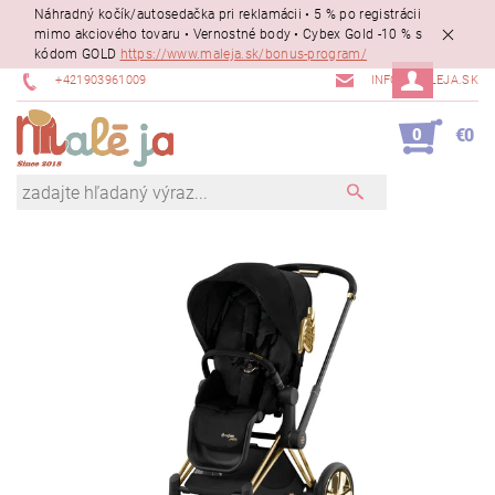
Náhradný kočík/autosedačka pri reklamácii • 5 % po registrácii
mimo akciového tovaru • Vernostné body • Cybex Gold -10 % s
kódom GOLD
https://www.maleja.sk/bonus-program/
+421903961009
INFO@MALEJA.SK
0
€0