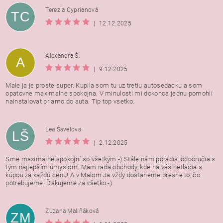
Terezia Cyprianová
TC
|
12.12.2025
Alexandra Š.
A
|
9.12.2025
Male ja je proste super. Kupila som tu uz tretiu autosedacku a som
opatovne maximalne spokojna. V minulosti mi dokonca jednu pomohli
nainstalovat priamo do auta. Tip top vsetko.
Lea Šavelova
LŠ
|
2.12.2025
Sme maximálne spokojní so všetkým:-) Stále nám poradia, odporučia s
tým najlepším úmyslom. Mám rada obchody, kde na vás netlačia s
kúpou za každú cenu! A v Malom Ja vždy dostaneme presne to, čo
potrebujeme. Ďakujeme za všetko:-)
Zuzana Maliňáková
ZM