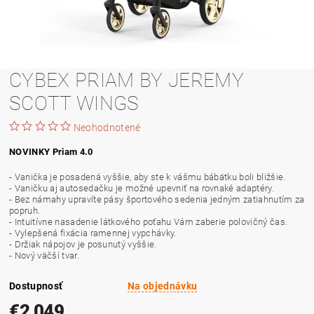
CYBEX PRIAM BY JEREMY
SCOTT WINGS
Neohodnotené
NOVINKY Priam 4.0
- Vanička je posadená vyššie, aby ste k vášmu bábätku boli bližšie.
- Vaničku aj autosedačku je možné upevniť na rovnaké adaptéry.
- Bez námahy upravíte pásy športového sedenia jedným zatiahnutím za
popruh.
- Intuitívne nasadenie látkového poťahu Vám zaberie polovičný čas.
- Vylepšená fixácia ramennej vypchávky.
- Držiak nápojov je posunutý vyššie.
- Nový väčší tvar.
Dostupnosť
Na objednávku
€2 049