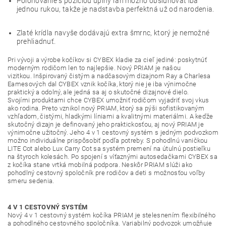
Polohovanie s pozíciou úplný ľah možno obsluhovať iba
jednou rukou, takže je nadstavba perfektná už od narodenia.
Zlaté krídla navyše dodávajú extra šmrnc, ktorý je nemožné
prehliadnuť.
Pri vývoji a výrobe kočíkov si CYBEX kladie za cieľ jediné: poskytnúť
moderným rodičom len to najlepšie.
Nový PRIAM je našou
vizitkou.
Inšpirovaný čistým a nadčasovým dizajnom Ray a Charlesa
Eamesových dal CYBEX vznik kočíka, ktorý nie je iba výnimočne
praktický a odolný, ale jedná sa aj o skutočné dizajnové dielo.
Svojími produktami chce CYBEX umožniť rodičom vyjadriť svoj vkus
ako rodina.
Preto vznikol nový PRIAM, ktorý sa pýši sofistikovaným
vzhľadom, čistými, hladkými líniami a kvalitnými materiálmi.
A keďže
skutočný dizajn je definovaný jeho praktickosťou, aj nový PRIAM je
výnimočne užitočný.
Jeho 4 v 1 cestovný systém s jedným podvozkom
možno individuálne prispôsobiť podľa potreby.
S pohodlnú vaničkou
LITE Cot alebo Lux Carry Cot sa systém premení na útulnú postieľku
na štyroch kolesách.
Po spojení s víťaznými autosedačkami CYBEX sa
z kočíka stane vrtká mobilná podpora.
Neskôr PRIAM slúži ako
pohodlný cestovný spoločník pre rodičov a deti s možnosťou voľby
smeru sedenia.
4 V 1 CESTOVNÝ SYSTÉM
Nový 4 v 1 cestovný systém kočíka PRIAM je stelesnením flexibilného
a pohodlného cestovného spoločníka. Variabilný podvozok umožňuje