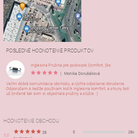
POSLEDNÉ HODNOTENIE PRODUKTOV
Inglesina Pružina pre podvozok Comfort, 2ks
|
Monika Dorušáková
Veľmi dobrá komunikácia obchodu, a rýchle odoslanie/doručenie.
Odporúčam A keďže používam kočík inglesina komfort, a struny boli
už zničené tak som si objednala pružiny a slúžia. :)
HODNOTENIE OBCHODU
5
28x
28
5,0