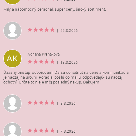
Milý a nápomocný personál, super ceny, široký sortiment.
|
25.3.2026
Adriana Krehakova
AK
|
13.3.2026
Úžasný prístup, odporúčam! Dá sa dohodnúť na cene a kominunikácia
je naozaj na úrovni. Poradia, pošlú do mailu, odpovedajú- sú naozaj
ochotní. Určite to nieje môj posledný nákup. Ďakujem
|
8.3.2026
|
7.3.2026