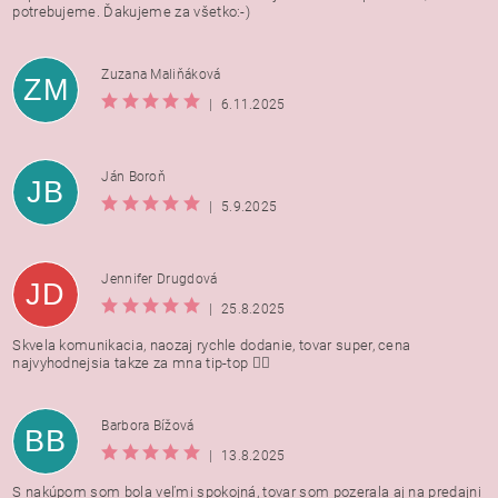
potrebujeme. Ďakujeme za všetko:-)
Zuzana Maliňáková
ZM
|
6.11.2025
Ján Boroň
JB
|
5.9.2025
Jennifer Drugdová
JD
|
25.8.2025
Skvela komunikacia, naozaj rychle dodanie, tovar super, cena
najvyhodnejsia takze za mna tip-top 👍🏻
Barbora Bížová
BB
|
13.8.2025
S nakúpom som bola veľmi spokojná, tovar som pozerala aj na predajni