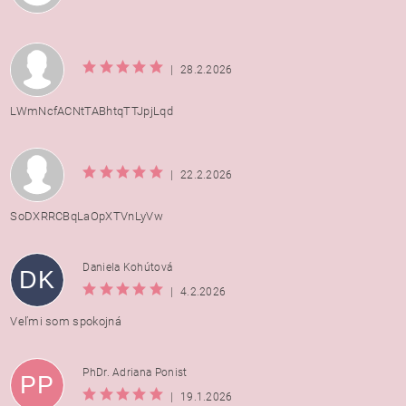
|
28.2.2026
LWmNcfACNtTABhtqTTJpjLqd
|
22.2.2026
SoDXRRCBqLaOpXTVnLyVw
Daniela Kohútová
DK
|
4.2.2026
Veľmi som spokojná
PhDr. Adriana Ponist
PP
|
19.1.2026