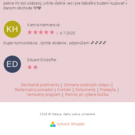
pekne mi bol ukázaný, určite ďalšie veci pre bábätko budem kupovať v
danom obchode 🩵🩶
Kamila Harmanovà
KH
|
4.7.2025
Super komunikácia , rýchle dodanie , odporúčam 💕💕💕💕
Eduard Dindoffer
ED
|
|
Obchodné podmienky
Ochrana osobných údajov
|
|
|
|
Reklamačný poriadok
Kontakt
Dokumenty
Predajňa
|
Vernostný program
Pomoc pri výbere kočíka
2026 © Male ja, všetky práva vyhradené
Vytvoril Shoptet