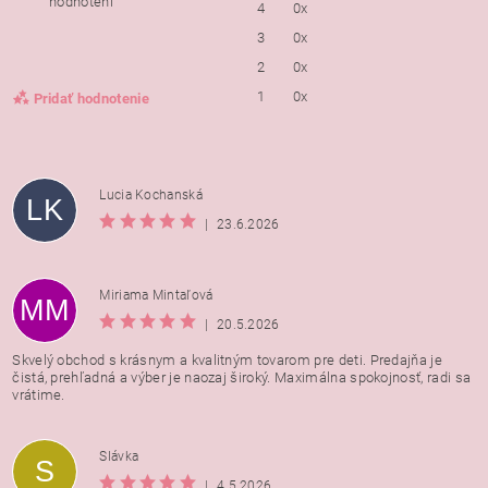
hodnotení
4
0x
3
0x
2
0x
1
0x
Pridať hodnotenie
Lucia Kochanská
LK
|
23.6.2026
Miriama Mintaľová
MM
|
20.5.2026
Skvelý obchod s krásnym a kvalitným tovarom pre deti. Predajňa je
čistá, prehľadná a výber je naozaj široký. Maximálna spokojnosť, radi sa
vrátime.
Vložením hodnotenie súhlasíte s
podmienkami ochrany
Slávka
S
osobných údajov
|
4.5.2026