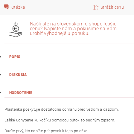
Otázka
Strážiť cenu
Našli ste na slovenskom e-shope lepšiu
cenu? Napíšte nám a pokúsime sa Vám
urobiť výhodnejšiu ponuku.
POPIS
DISKUSIA
HODNOTENIE
Pláštenka poskytuje dostatočnú ochranu pred vetrom a dažďom.
Ľahké uchytenie ku kočíku pomocou pútok so suchým zipsom.
Buďte prvý, kto napíše príspevok k tejto položke.