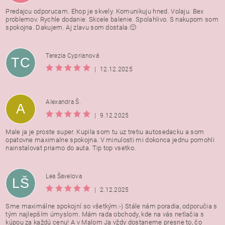
Predajcu odporucam. Ehop je skvely. Komunikuju hned. Volaju. Bex
problemov. Rychle dodanie. Skcele balenie. Spolahlivo. S nakupom som
spokojna. Dakujem. Aj zlavu som dostala.🙂
Terezia Cyprianová
TC
|
12.12.2025
Alexandra Š.
A
|
9.12.2025
Male ja je proste super. Kupila som tu uz tretiu autosedacku a som
opatovne maximalne spokojna. V minulosti mi dokonca jednu pomohli
nainstalovat priamo do auta. Tip top vsetko.
Lea Šavelova
LŠ
|
2.12.2025
Sme maximálne spokojní so všetkým:-) Stále nám poradia, odporučia s
tým najlepším úmyslom. Mám rada obchody, kde na vás netlačia s
kúpou za každú cenu! A v Malom Ja vždy dostaneme presne to, čo