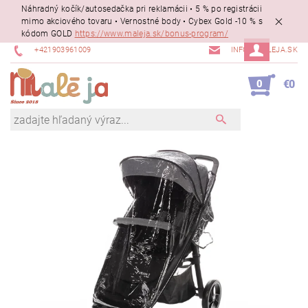
Náhradný kočík/autosedačka pri reklamácii • 5 % po registrácii
mimo akciového tovaru • Vernostné body • Cybex Gold -10 % s
kódom GOLD
https://www.maleja.sk/bonus-program/
+421903961009
INFO@MALEJA.SK
0
€0